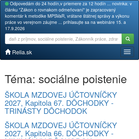
Odpovedám do 24 hodín,v priemere za 12 hodín ... novinka: v
článku "Zákon o rovnakom odmeňovaní" je zapracovaný
komentár k metodike MPSVaR, vrátane štátnej správy a výkonu
práce vo verejnom záujme ... prihlasujte sa na webináre 15. a
17.9.2026
Relia.sk
Toggl
naviga
Téma: sociálne poistenie
ŠKOLA MZDOVEJ ÚČTOVNÍČKY
2027, Kapitola 67. DÔCHODKY -
TRINÁSTY DÔCHODOK
ŠKOLA MZDOVEJ ÚČTOVNÍČKY
2027, Kapitola 66. DÔCHODKY -