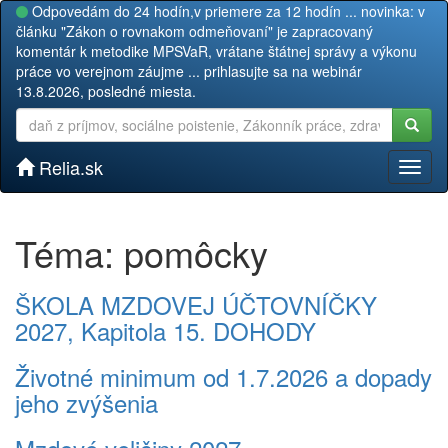
Odpovedám do 24 hodín,v priemere za 12 hodín ... novinka: v
článku "Zákon o rovnakom odmeňovaní" je zapracovaný
komentár k metodike MPSVaR, vrátane štátnej správy a výkonu
práce vo verejnom záujme ... prihlasujte sa na webinár
13.8.2026, posledné miesta.
Relia.sk
Toggl
naviga
Téma: pomôcky
ŠKOLA MZDOVEJ ÚČTOVNÍČKY
2027, Kapitola 15. DOHODY
Životné minimum od 1.7.2026 a dopady
jeho zvýšenia