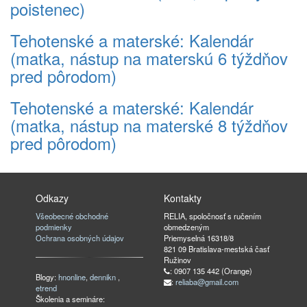
poistenec)
Tehotenské a materské: Kalendár
(matka, nástup na materskú 6 týždňov
pred pôrodom)
Tehotenské a materské: Kalendár
(matka, nástup na materské 8 týždňov
pred pôrodom)
Odkazy
Kontakty
Všeobecné obchodné
RELIA, spoločnosť s ručením
podmienky
obmedzeným
Ochrana osobných údajov
Priemyselná 16318/8
821 09 Bratislava-mestská časť
Ružinov
: 0907 135 442 (Orange)
Blogy:
hnonline
,
dennikn
,
:
reliaba@gmail.com
etrend
Školenia a semináre: