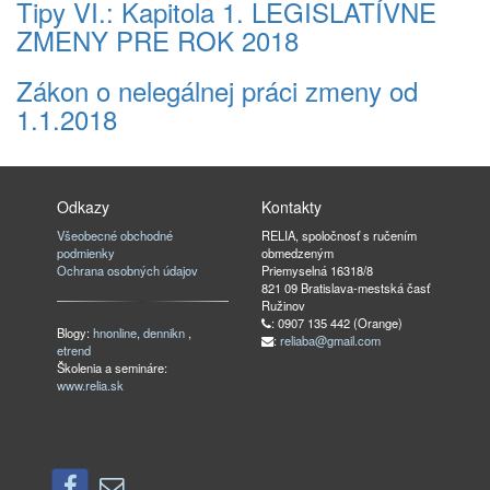
Tipy VI.: Kapitola 1. LEGISLATÍVNE
ZMENY PRE ROK 2018
Zákon o nelegálnej práci zmeny od
1.1.2018
Odkazy
Kontakty
Všeobecné obchodné
RELIA, spoločnosť s ručením
podmienky
obmedzeným
Ochrana osobných údajov
Priemyselná 16318/8
821 09 Bratislava-mestská časť
Ružinov
: 0907 135 442 (Orange)
Blogy:
hnonline
,
dennikn
,
:
reliaba@gmail.com
etrend
Školenia a semináre:
www.relia.sk