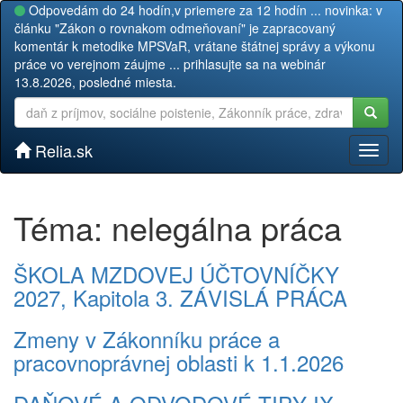
Odpovedám do 24 hodín,v priemere za 12 hodín ... novinka: v
článku "Zákon o rovnakom odmeňovaní" je zapracovaný
komentár k metodike MPSVaR, vrátane štátnej správy a výkonu
práce vo verejnom záujme ... prihlasujte sa na webinár
13.8.2026, posledné miesta.
Relia.sk
Toggl
naviga
Téma: nelegálna práca
ŠKOLA MZDOVEJ ÚČTOVNÍČKY
2027, Kapitola 3. ZÁVISLÁ PRÁCA
Zmeny v Zákonníku práce a
pracovnoprávnej oblasti k 1.1.2026