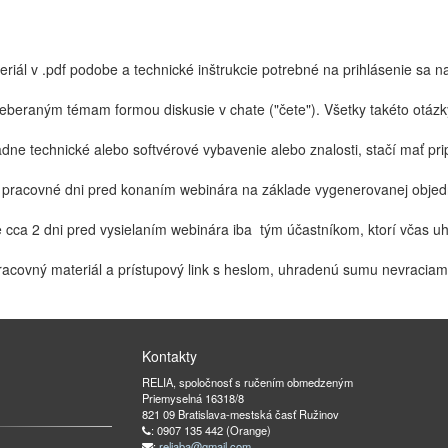
ál v .pdf podobe a technické inštrukcie potrebné na prihlásenie sa n
eberaným témam formou diskusie v chate ("čete"). Všetky takéto otá
ne technické alebo softvérové vybavenie alebo znalosti, stačí mať prip
 2 pracovné dni pred konaním webinára na základe vygenerovanej obje
 cca 2 dni pred vysielaním webinára iba tým účastníkom, ktorí včas uhr
racovný materiál a prístupový link s heslom, uhradenú sumu nevraciam
Kontakty
RELIA, spoločnosť s ručením obmedzeným
Priemyselná 16318/8
821 09 Bratislava-mestská časť Ružinov
: 0907 135 442 (Orange)
:
reliaba@gmail.com