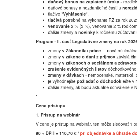
daňový bonus na zaplatené úroky
- rozdie
daňové bonusy a nezdaniteľné časti u
nerezi
tlačivo "
Vyhlásenie
",
tlačivá
potrebné na vykonanie RZ za rok 2025,
venovanie
2 % (3 %), venovanie 2 % rodičo
ďalšie zmeny a
novinky
k ročnému zúčtovaniu
Program - II. časť Legislatívne zmeny na rok 202
zmeny
v Zákonníku práce
... nová minimáln
zmeny
v zákone o dani z príjmov
závislá činn
zmeny
v zákonoch o sociálnom a zdravotn
zrušenie evidenčných listov
dôchodkového p
zmeny v dávkach
- nemocenské, materské, 
je výhodnejšie
požiadať o dôchodok
ešte v 
ďalšie zmeny, ak budú aktuálne schválené v 
*
Cena prístupu
1. Prístup na webinár
V cene je prístup na webinár, ten môže sledovať 1 o
90 + DPH = 110,70 €
/
pri objednávke a úhrade do