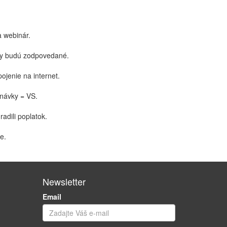
a webinár.
zky budú zodpovedané.
ojenie na internet.
dnávky = VS.
adili poplatok.
e.
Newsletter
Email