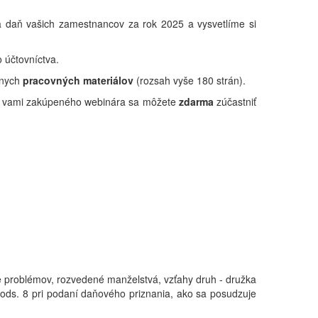
daň vašich zamestnancov za rok 2025 a vysvetlíme si
 účtovníctva.
znych
pracovných materiálov
(rozsah vyše 180 strán).
rem vami zakúpeného webinára sa môžete
zdarma
zúčastniť
e problémov, rozvedené manželstvá, vzťahy druh - družka
 ods. 8 pri podaní daňového priznania, ako sa posudzuje