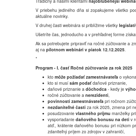
Tradičný a našimi klientami
najobľúbenejší webiná
V priebehu jediného dňa si zopakujeme všetko pod
aktuálne novinky.
V druhej časti webinára si priblížime všetky
legisla
Ušetríte čas, jednoducho a v prehľadnej forme získa
Ak sa potrebujete pripraviť na ročné zúčtovanie a
aj na
pilotnom webinári v piatok 12.12.2025
.
*
Program - I. časť Ročné zúčtovanie za rok 2025
kto
môže požiadať zamestnávateľa
o vykona
kto si musí
sám podať
daňové priznanie,
daňové priznanie a
dôchodca
- kedy je
výho
ročné zúčtovanie a
nerezidenti
,
povinnosti zamestnávateľa
pri ročnom zúčto
nezdaniteľné časti
za rok 2025, zmena pri ne
posudzovanie
vlastného príjmu
manželky pri
vysporiadanie
daňového bonusu na deti
v r
atď., krátenie daňového bonusu pri nízkom p
zdaniteľný príjem zo zdrojov v zahraničí,