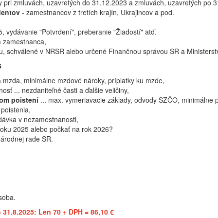
ly pri zmluvách, uzavretých do 31.12.2023 a zmluvách, uzavretých po 
dentov
- zamestnancov z tretích krajín, Ukrajincov a pod.
 vydávanie "Potvrdení", preberanie "Žiadostí" atď.
m zamestnanca,
, schválené v NRSR alebo určené Finančnou správou SR a Ministerstv
6
a mzda, minimálne mzdové nároky, príplatky ku mzde,
osť ... nezdaniteľné časti a ďalšie veličiny,
om poistení
... max. vymeriavacie základy, odvody SZČO, minimálne 
oistenia,
dávka v nezamestnanosti,
roku 2025 alebo počkať na rok 2026?
Národnej rade SR.
soba.
 31.8.2025: Len 70 + DPH = 86,10 €