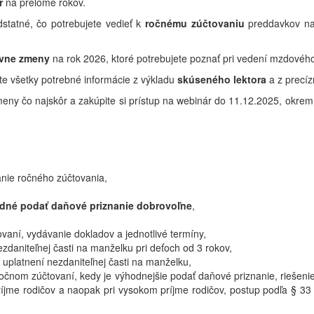
r
na prelome rokov.
statné, čo potrebujete vedieť k
ročnému zúčtovaniu
preddavkov na 
tívne zmeny
na rok 2026, ktoré potrebujete poznať pri vedení mzdového
te všetky potrebné informácie z výkladu
skúseného lektora
a z precí
 zmeny čo najskôr a zakúpite si prístup na webinár do 11.12.2025, ok
nie ročného zúčtovania,
dné podať daňové priznanie dobrovoľne
,
vaní, vydávanie dokladov a jednotlivé termíny,
zdaniteľnej časti na manželku pri deťoch od 3 rokov,
 uplatnení nezdaniteľnej časti na manželku,
očnom zúčtovaní, kedy je výhodnejšie podať daňové priznanie, riešeni
ríjme rodičov a naopak pri vysokom príjme rodičov, postup podľa § 33