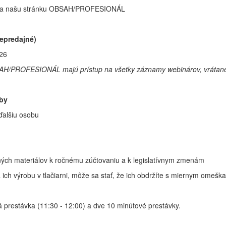
m na našu stránku OBSAH/PROFESIONÁL
nepredajné)
026
SAH/PROFESIONÁL majú prístup na všetky záznamy webinárov, vrátane
oby
ďalšiu osobu
vných materiálov k ročnému zúčtovaniu a k legislatívnym zmenám
 ich výrobu v tlačiarni, môže sa stať, že ich obdržíte s miernym ome
á prestávka (11:30 - 12:00) a dve 10 minútové prestávky.