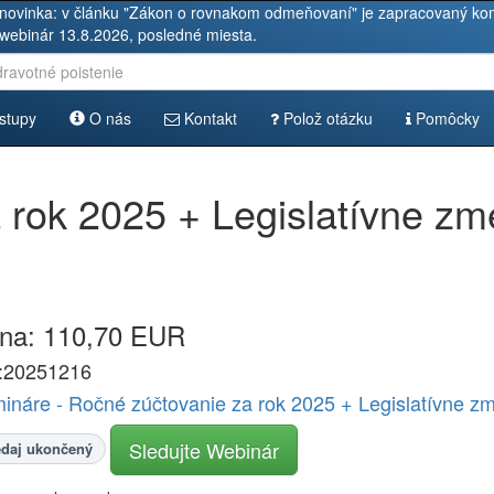
novinka: v článku "Zákon o rovnakom odmeňovaní" je zapracovaný kom
 webinár 13.8.2026, posledné miesta.
stupy
O nás
Kontakt
Polož otázku
Pomôcky
 rok 2025 + Legislatívne zm
na: 110,70 EUR
:20251216
ináre - Ročné zúčtovanie za rok 2025 + Legislatívne z
Sledujte Webinár
edaj ukončený