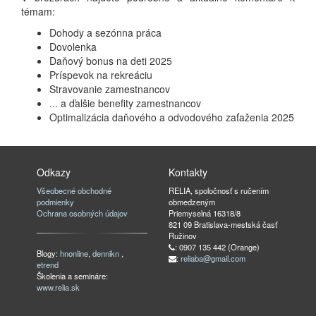
témam:
Dohody a sezónna práca
Dovolenka
Daňový bonus na deti 2025
Príspevok na rekreáciu
Stravovanie zamestnancov
... a ďalšie benefity zamestnancov
Optimalizácia daňového a odvodového zaťaženia 2025
Odkazy
Kontakty
Všeobecné obchodné
RELIA, spoločnosť s ručením
podmienky
obmedzeným
Ochrana osobných údajov
Priemyselná 16318/8
821 09 Bratislava-mestská časť
Ružinov
: 0907 135 442 (Orange)
Blogy:
hnonline
,
dennikn
,
:
reliaba@gmail.com
etrend
Školenia a semináre:
www.relia.sk