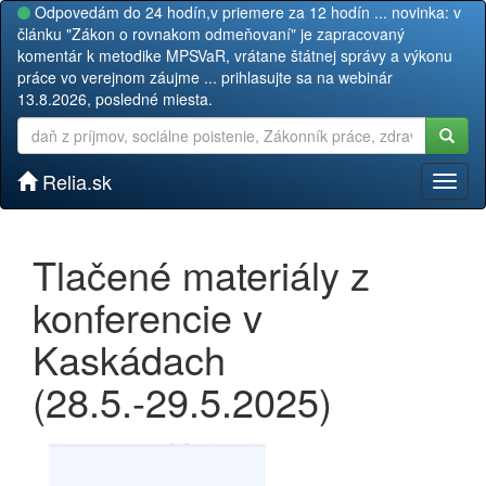
Odpovedám do 24 hodín,v priemere za 12 hodín ... novinka: v
článku "Zákon o rovnakom odmeňovaní" je zapracovaný
komentár k metodike MPSVaR, vrátane štátnej správy a výkonu
práce vo verejnom záujme ... prihlasujte sa na webinár
13.8.2026, posledné miesta.
Relia.sk
Toggl
naviga
Tlačené materiály z
konferencie v
Kaskádach
(28.5.-29.5.2025)