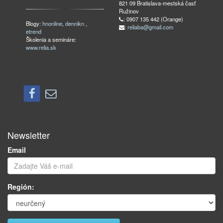
821 09 Bratislava-mestská časť
Ružinov
: 0907 135 442 (Orange)
Blogy:
hnonline
,
dennikn
,
:
reliaba@gmail.com
etrend
Školenia a semináre:
www.relia.sk
Newsletter
Email
Región: