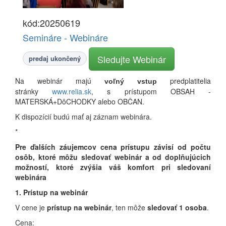
kód:20250619
Semináre - Webináre
Sledujte Webinár
predaj ukončený
Na webinár majú
predplatitelia
voľný vstup
stránky
www.relia.sk
, s prístupom OBSAH -
MATERSKÁ+DôCHODKY alebo OBČAN.
K dispozícií budú mať aj záznam webinára.
*
Pre ďalších záujemcov cena prístupu závisí od počtu
osôb, ktoré môžu sledovať webinár a od doplňujúcich
možností, ktoré zvýšia váš komfort pri sledovaní
webinára
1. Prístup na webinár
V cene je
prístup na webinár
, ten môže
sledovať 1 osoba
.
Cena: