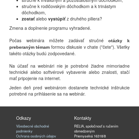
stručne k invalidným a pozostalostným dôchodkom,
stručne k rodičovským dôchodkom a k trinástym
dôchodkom,
zostať
alebo
vystúpiť
z druhého piliera?
Zmena a doplnenie programu vyhradené.
Počas webinára môžete zadávať stručné
otázky k
formou diskusie v chate ("čete"). Všetky
preberaným témam
takéto otázky budú zodpovedané.
Na účasť na webinári nie je potrebné žiadne mimoriadne
technické alebo softvérové vybavenie alebo znalosti, stačí
mať pripojenie na internet.
Jeden deň pred webinárom dostanete technické inštrukcie
potrebné na prihlásenie sa na webinár.
Odkazy
Kontakty
Všeobecné obchodné
RELIA, spoločnosť s ručením
podmienky
obmedzeným
Ochrana osobných údajov
Priemyselná 16318/8