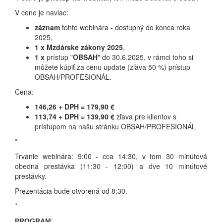
V cene je naviac:
záznam
tohto webinára - dostupný do konca roka
2025,
1 x
Mzdárske zákony
2025
,
1 x
prístup "
OBSAH
" do 30.6.2025, v rámci toho si
môžete kúpiť za cenu update (zľava 50 %) prístup
OBSAH/PROFESIONÁL.
Cena:
146,26 + DPH = 179,90 €
113,74 + DPH = 139,90 €
zľava pre klientov s
prístupom na našu stránku OBSAH/PROFESIONÁL
*
Trvanie webinára: 9:00 - cca 14:30, v tom 30 minútová
obedná prestávka (11:30 - 12:00) a dve 10 minútové
prestávky.
Prezentácia bude otvorená od 8:30.
*
:
PROGRAM