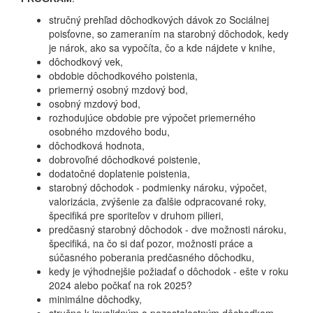
stručný prehľad dôchodkových dávok zo Sociálnej
poisťovne, so zameraním na starobný dôchodok, kedy
je nárok, ako sa vypočíta, čo a kde nájdete v knihe,
dôchodkový vek,
obdobie dôchodkového poistenia,
priemerný osobný mzdový bod,
osobný mzdový bod,
rozhodujúce obdobie pre výpočet priemerného
osobného mzdového bodu,
dôchodková hodnota,
dobrovoľné dôchodkové poistenie,
dodatočné doplatenie poistenia,
starobný dôchodok - podmienky nároku, výpočet,
valorizácia, zvýšenie za ďalšie odpracované roky,
špecifiká pre sporiteľov v druhom pilieri,
predčasný starobný dôchodok - dve možnosti nároku,
špecifiká, na čo si dať pozor, možnosti práce a
súčasného poberania predčasného dôchodku,
kedy je výhodnejšie požiadať o dôchodok - ešte v roku
2024 alebo počkať na rok 2025?
minimálne dôchodky,