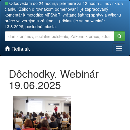
Odpovedám do 24 hodín,v priemere za 12 hodín ... novinka: v
článku "Zákon o rovnakom odmeňovaní" je zapracovaný
komentár k metodike MPSVaR, vrátane štátnej správy a výkonu
práce vo verejnom záujme ... prihlasujte sa na webinár
13.8.2026, posledné miesta.
Relia.sk
Toggl
naviga
Dôchodky, Webinár
19.06.2025