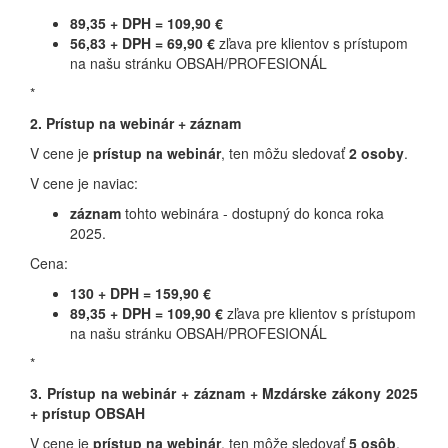
89,35 + DPH =
109,90 €
56,83 + DPH = 69,90 €
zľava pre klientov s prístupom
na našu stránku OBSAH/PROFESIONÁL
*
2. Prístup na webinár + záznam
V cene je
prístup na webinár
, ten môžu sledovať
2 osoby
.
V cene je naviac:
záznam
tohto webinára - dostupný do konca roka
2025.
Cena:
130 + DPH = 159,90 €
89,35 + DPH = 109,90 €
zľava pre klientov s prístupom
na našu stránku OBSAH/PROFESIONÁL
*
3. Prístup na webinár + záznam + Mzdárske zákony 2025
+ prístup OBSAH
V cene je
prístup na webinár
, ten môže sledovať
5 osôb
.