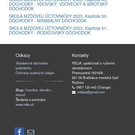
DÔCHODKY - VDOVSKÝ, VDOVECKÝ A SIROTSKÝ
DÔCHODOK
ŠKOLA MZDOVEJ ÚČTOVNÍČKY 2023, Kapitola 50.
DÔCHODKY - MINIMÁLNY DÔCHODOK
ŠKOLA MZDOVEJ ÚČTOVNÍČKY 2023, Kapitola 51.
DÔCHODKY - RODIČOVSKÝ DÔCHODOK
Odkazy
Kontakty
Všeobecné obchodné
RELIA, spoločnosť s ručením
podmienky
obmedzeným
Ochrana osobných údajov
Priemyselná 16318/8
821 09 Bratislava-mestská časť
Ružinov
: 0907 135 442 (Orange)
Blogy:
hnonline
,
dennikn
,
:
reliaba@gmail.com
etrend
Školenia a semináre:
www.relia.sk