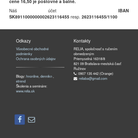
cene 16,50 je poštovné a balné.
Náš účet
IBAN
SK8911000000002623116455
resp.
2623116455/1100
Odkazy
Kontakty
Všeobecné obchodné
RELIA, spoločnosť s ručením
podmienky
obmedzeným
Ochrana osobných údajov
Priemyselná 16318/8
821 09 Bratislava-mestská časť
Ružinov
: 0907 135 442 (Orange)
Blogy:
hnonline
,
dennikn
,
:
reliaba@gmail.com
etrend
Školenia a semináre:
www.relia.sk