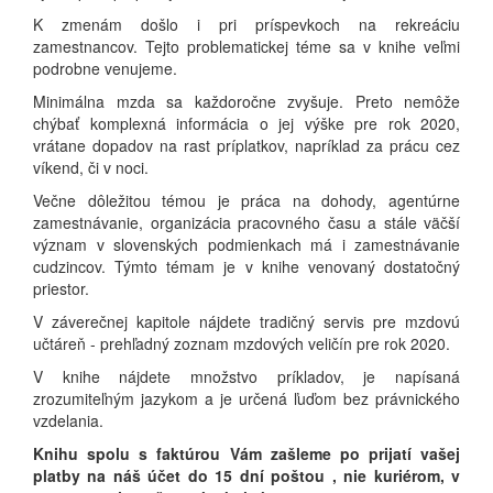
K zmenám došlo i pri príspevkoch na rekreáciu
zamestnancov. Tejto problematickej téme sa v knihe veľmi
podrobne venujeme.
Minimálna mzda sa každoročne zvyšuje. Preto nemôže
chýbať komplexná informácia o jej výške pre rok 2020,
vrátane dopadov na rast príplatkov, napríklad za prácu cez
víkend, či v noci.
Večne dôležitou témou je práca na dohody, agentúrne
zamestnávanie, organizácia pracovného času a stále väčší
význam v slovenských podmienkach má i zamestnávanie
cudzincov. Týmto témam je v knihe venovaný dostatočný
priestor.
V záverečnej kapitole nájdete tradičný servis pre mzdovú
učtáreň - prehľadný zoznam mzdových veličín pre rok 2020.
V knihe nájdete množstvo príkladov, je napísaná
zrozumiteľným jazykom a je určená ľuďom bez právnického
vzdelania.
Knihu spolu s faktúrou Vám zašleme po prijatí vašej
platby na náš účet do 15 dní poštou , nie kuriérom, v