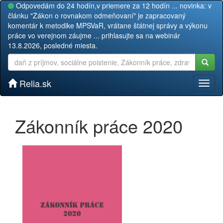
Odpovedám do 24 hodín,v priemere za 12 hodín ... novinka: v
článku "Zákon o rovnakom odmeňovaní" je zapracovaný
komentár k metodike MPSVaR, vrátane štátnej správy a výkonu
práce vo verejnom záujme ... prihlasujte sa na webinár
13.8.2026, posledné miesta.
Relia.sk
Toggl
naviga
Zákonník práce 2020