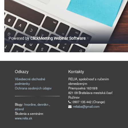
Odkazy
Kontakty
Všeobecné obchodné
RELIA, spoločnosť s ručením
podmienky
obmedzeným
Ochrana osobných údajov
Priemyselná 16318/8
821 09 Bratislava-mestská časť
Ružinov
: 0907 135 442 (Orange)
Blogy:
hnonline
,
dennikn
,
:
reliaba@gmail.com
etrend
Školenia a semináre:
www.relia.sk