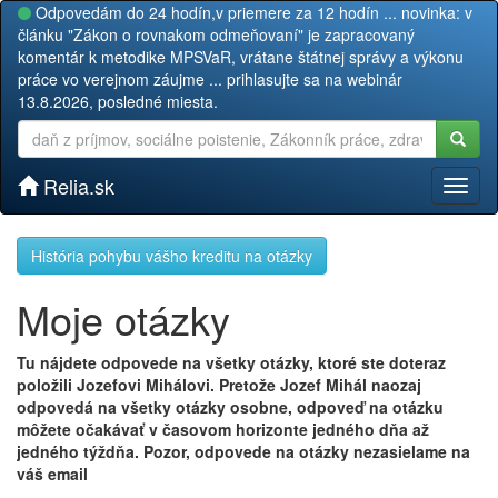
Odpovedám do 24 hodín,v priemere za 12 hodín ... novinka: v
článku "Zákon o rovnakom odmeňovaní" je zapracovaný
komentár k metodike MPSVaR, vrátane štátnej správy a výkonu
práce vo verejnom záujme ... prihlasujte sa na webinár
13.8.2026, posledné miesta.
Relia.sk
Toggl
naviga
História pohybu vášho kreditu na otázky
Moje otázky
Tu nájdete odpovede na všetky otázky, ktoré ste doteraz
položili Jozefovi Mihálovi. Pretože Jozef Mihál naozaj
odpovedá na všetky otázky osobne, odpoveď na otázku
môžete očakávať v časovom horizonte jedného dňa až
jedného týždňa. Pozor, odpovede na otázky nezasielame na
váš email