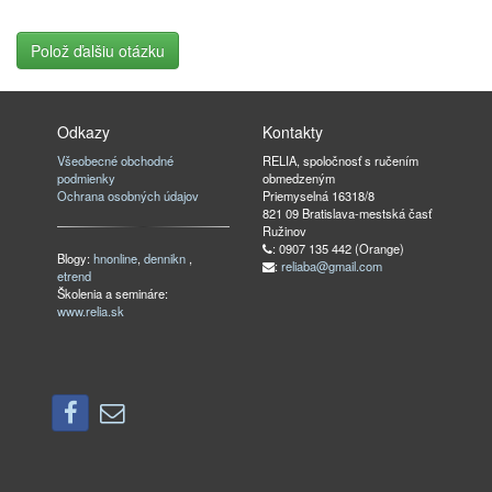
Polož ďalšiu otázku
Odkazy
Kontakty
Všeobecné obchodné
RELIA, spoločnosť s ručením
podmienky
obmedzeným
Ochrana osobných údajov
Priemyselná 16318/8
821 09 Bratislava-mestská časť
Ružinov
: 0907 135 442 (Orange)
Blogy:
hnonline
,
dennikn
,
:
reliaba@gmail.com
etrend
Školenia a semináre:
www.relia.sk