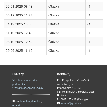
05.01.2026 09:49
Otázka
-1
05.12.2025 12:28
Otázka
-1
04.12.2025 13:35
Otázka
-1
31.10.2025 12:40
Otázka
-1
28.10.2025 12:52
Otázka
-1
29.09.2025 16:19
Otázka
-1
Odkazy
Kontakty
Všeobecné obchodné
RELIA, spoločnosť s ručením
podmienky
obmedzeným
Ochrana osobných údajov
Priemyselná 16318/8
821 09 Bratislava-mestská časť
Ružinov
: 0907 135 442 (Orange)
Blogy:
hnonline
,
dennikn
,
:
reliaba@gmail.com
etrend