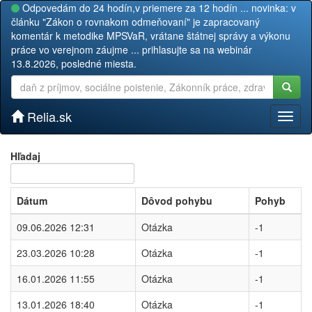
Odpovedám do 24 hodín,v priemere za 12 hodín ... novinka: v
článku "Zákon o rovnakom odmeňovaní" je zapracovaný
komentár k metodike MPSVaR, vrátane štátnej správy a výkonu
práce vo verejnom záujme ... prihlasujte sa na webinár
13.8.2026, posledné miesta.
Relia.sk
Toggl
naviga
Hľadaj
Dátum
Dôvod pohybu
Pohyb
09.06.2026 12:31
Otázka
-1
23.03.2026 10:28
Otázka
-1
16.01.2026 11:55
Otázka
-1
13.01.2026 18:40
Otázka
-1