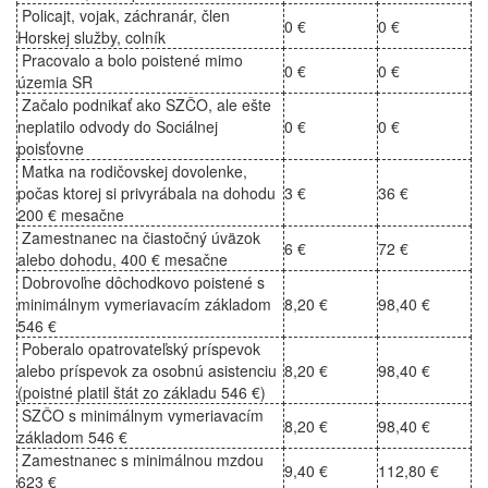
Policajt, vojak, záchranár, člen
0 €
0 €
Horskej služby, colník
Pracovalo a bolo poistené mimo
0 €
0 €
územia SR
Začalo podnikať ako SZČO, ale ešte
neplatilo odvody do Sociálnej
0 €
0 €
poisťovne
Matka na rodičovskej dovolenke,
počas ktorej si privyrábala na dohodu
3 €
36 €
200 € mesačne
Zamestnanec na čiastočný úväzok
6 €
72 €
alebo dohodu, 400 € mesačne
Dobrovoľne dôchodkovo poistené s
minimálnym vymeriavacím základom
8,20 €
98,40 €
546 €
Poberalo opatrovateľský príspevok
alebo príspevok za osobnú asistenciu
8,20 €
98,40 €
(poistné platil štát zo základu 546 €)
SZČO s minimálnym vymeriavacím
8,20 €
98,40 €
základom 546 €
Zamestnanec s minimálnou mzdou
9,40 €
112,80 €
623 €