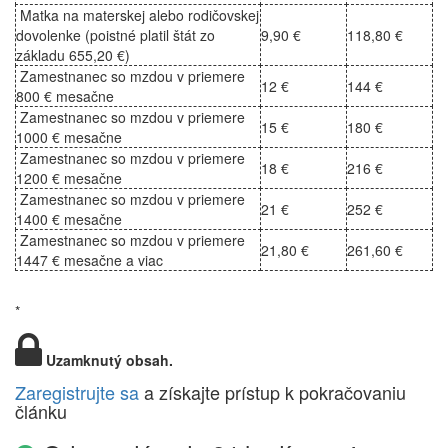
Matka na materskej alebo rodičovskej
dovolenke (poistné platil štát zo
9,90 €
118,80 €
základu 655,20 €)
Zamestnanec so mzdou v priemere
12 €
144 €
800 € mesačne
Zamestnanec so mzdou v priemere
15 €
180 €
1000 € mesačne
Zamestnanec so mzdou v priemere
18 €
216 €
1200 € mesačne
Zamestnanec so mzdou v priemere
21 €
252 €
1400 € mesačne
Zamestnanec so mzdou v priemere
21,80 €
261,60 €
1447 € mesačne a viac
*
Uzamknutý obsah.
Zaregistrujte sa
a získajte prístup k pokračovaniu
článku