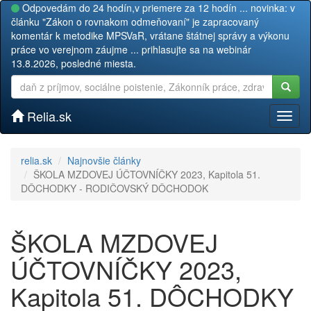
Odpovedám do 24 hodín,v priemere za 12 hodín ... novinka: v
článku "Zákon o rovnakom odmeňovaní" je zapracovaný
komentár k metodike MPSVaR, vrátane štátnej správy a výkonu
práce vo verejnom záujme ... prihlasujte sa na webinár
13.8.2026, posledné miesta.
Relia.sk
Toggl
naviga
relia.sk
Najnovšie články
ŠKOLA MZDOVEJ ÚČTOVNÍČKY 2023, Kapitola 51.
DÔCHODKY - RODIČOVSKÝ DÔCHODOK
ŠKOLA MZDOVEJ
ÚČTOVNÍČKY 2023,
Kapitola 51. DÔCHODKY