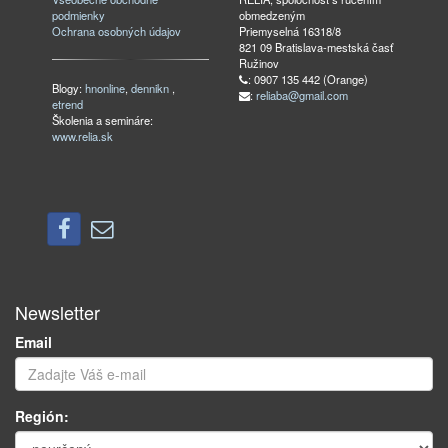
podmienky
obmedzeným
Ochrana osobných údajov
Priemyselná 16318/8
821 09 Bratislava-mestská časť
Ružinov
: 0907 135 442 (Orange)
Blogy:
hnonline
,
dennikn
,
:
reliaba@gmail.com
etrend
Školenia a semináre:
www.relia.sk
Newsletter
Email
Región: