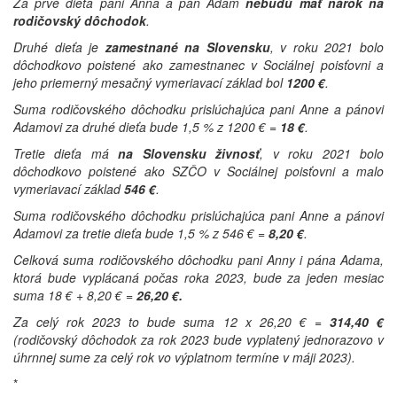
Za prvé dieťa pani Anna a pán Adam
nebudú mať nárok na
rodičovský dôchodok
.
Druhé dieťa je
zamestnané na Slovensku
, v roku 2021 bolo
dôchodkovo poistené ako zamestnanec v Sociálnej poisťovni a
jeho priemerný mesačný vymeriavací základ bol
1200 €
.
Suma rodičovského dôchodku prislúchajúca pani Anne a pánovi
Adamovi za druhé dieťa bude 1,5 % z 1200 € =
18 €
.
Tretie dieťa má
na Slovensku živnosť
, v roku 2021 bolo
dôchodkovo poistené ako SZČO v Sociálnej poisťovni a malo
vymeriavací základ
546 €
.
Suma rodičovského dôchodku prislúchajúca pani Anne a pánovi
Adamovi za tretie dieťa bude 1,5 % z 546 € =
8,20 €
.
Celková suma rodičovského dôchodku pani Anny i pána Adama,
ktorá bude vyplácaná počas roka 2023, bude za jeden mesiac
suma 18 € + 8,20 € =
26,20 €.
Za celý rok 2023 to bude suma 12 x 26,20 € =
314,40 €
(rodičovský dôchodok za rok 2023 bude vyplatený jednorazovo v
úhrnnej sume za celý rok vo výplatnom termíne v máji 2023).
*