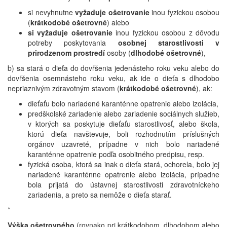
si nevyhnutne
vyžaduje ošetrovanie
inou fyzickou osobou
(
krátkodobé ošetrovné
) alebo
si vyžaduje ošetrovanie
inou fyzickou osobou z dôvodu
potreby poskytovania
osobnej starostlivosti v
prirodzenom prostredí
osoby (
dlhodobé ošetrovné
),
b) sa stará o dieťa do dovŕšenia jedenásteho roku veku alebo do
dovŕšenia osemnásteho roku veku, ak ide o dieťa s dlhodobo
nepriaznivým zdravotným stavom (
krátkodobé ošetrovné
), ak:
dieťaťu bolo nariadené karanténne opatrenie alebo izolácia,
predškolské zariadenie alebo zariadenie sociálnych služieb,
v ktorých sa poskytuje dieťaťu starostlivosť, alebo škola,
ktorú dieťa navštevuje, boli rozhodnutím príslušných
orgánov uzavreté, prípadne v nich bolo nariadené
karanténne opatrenie podľa osobitného predpisu, resp.
fyzická osoba, ktorá sa inak o dieťa stará, ochorela, bolo jej
nariadené karanténne opatrenie alebo izolácia, prípadne
bola prijatá do ústavnej starostlivosti zdravotníckeho
zariadenia, a preto sa nemôže o dieťa starať.
*
Výška ošetrovného
(rovnako pri krátkodobom, dlhodobom alebo