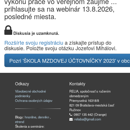
výkonu práce vo verejnom záujme ...
prihlasujte sa na webinár 13.8.2026,
posledné miesta.
Diskusia je uzamknutá.
Rozšírte svoju registráciu
a získajte prístup do
diskusie. Položte svoju otázku Jozefovi Mihálovi.
Pozri 'ŠKOLA MZDOVEJ ÚČTOVNÍČKY 2023' v ob
Odkazy
Kontakty
Všeobecné obchodné
RELIA, spoločnosť s ručením
podmienky
obmedzeným
Ochrana osobných údajov
Priemyselná 16318/8
821 09 Bratislava-mestská časť
Ružinov
: 0907 135 442 (Orange)
Blogy:
hnonline
,
dennikn
,
:
reliaba@gmail.com
etrend
Školenia a semináre: