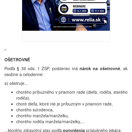
*
OŠETROVNÉ
Podľa § 39 ods. 1 ZSP, poistenec má
nárok na ošetrovné
, ak
osobne a celodenne:
a) ošetruje...
chorého príbuzného v priamom rade (dieťa, rodiča, starého
rodiča),
choré dieťa, ktoré nie je príbuzným v priamom rade,
chorého súrodenca,
chorého manžela/manželku,
chorého rodiča manžela/manželky,...
...ktorého zdravotný stav podľa
potvrdenia
príslušného lekára: