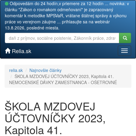
Odpovedám do 24 hodín,v priemere za 12 hodín ... novinka: v
článku "Zákon o rovnakom odmeňovaní" je zapracovaný
komentár k metodike MPSVaR, vrátane štátnej správy a výkonu
práce vo verejnom záujme ... prihlasujte sa na webinár
13.8.2026, posledné miesta.
Relia.sk
Toggl
naviga
relia.sk
Najnovšie články
ŠKOLA MZDOVEJ ÚČTOVNÍČKY 2023, Kapitola 41.
NEMOCENSKÉ DÁVKY ZAMESTNANCA - OŠETROVNÉ
ŠKOLA MZDOVEJ
ÚČTOVNÍČKY 2023,
Kapitola 41.