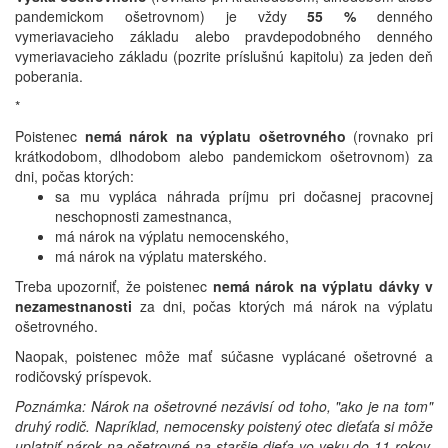
pandemickom ošetrovnom) je vždy
55 %
denného
vymeriavacieho základu alebo pravdepodobného denného
vymeriavacieho základu (pozrite príslušnú kapitolu) za jeden deň
poberania.
*
Poistenec
nemá nárok na výplatu ošetrovného
(rovnako pri
krátkodobom, dlhodobom alebo pandemickom ošetrovnom) za
dni, počas ktorých:
sa mu vypláca náhrada príjmu pri dočasnej pracovnej
neschopnosti zamestnanca,
má nárok na výplatu nemocenského,
má nárok na výplatu materského.
Treba upozorniť, že poistenec
nemá nárok na výplatu dávky v
nezamestnanosti
za dni, počas ktorých má nárok na výplatu
ošetrovného.
Naopak, poistenec môže mať súčasne vyplácané ošetrovné a
rodičovský príspevok.
Poznámka: Nárok na ošetrovné nezávisí od toho, "ako je na tom"
druhý rodič. Napríklad, nemocensky poistený otec dieťaťa si môže
uplatniť nárok na ošetrovné na staršie dieťa vo veku do 11 rokov,