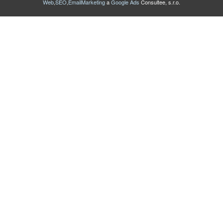
Web
,
SEO
,
EmailMarketing
a
Google Ads
Consultee, s.r.o.