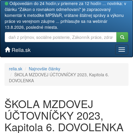
Odpovedám do 24 hodín,v priemere za 12 hodín ... novinka: v
článku "Zákon o rovnakom odmeňovaní" je zapracovaný
komentár k metodike MPSVaR, vrátane štátnej správy a výkonu
práce vo verejnom záujme ... prihlasujte sa na webinár
13.8.2026, posledné miesta.
Relia.sk
Toggl
naviga
relia.sk
Najnovšie články
ŠKOLA MZDOVEJ ÚČTOVNÍČKY 2023, Kapitola 6.
DOVOLENKA
ŠKOLA MZDOVEJ
ÚČTOVNÍČKY 2023,
Kapitola 6. DOVOLENKA