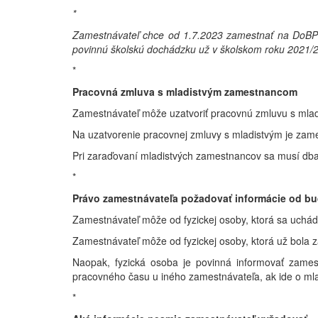
*
Zamestnávateľ chce od 1.7.2023 zamestnať na DoBPŠ D
povinnú školskú dochádzku už v školskom roku 2021/202
*
Pracovná zmluva s mladistvým zamestnancom
Zamestnávateľ môže uzatvoriť pracovnú zmluvu s mlad
Na uzatvorenie pracovnej zmluvy s mladistvým je zame
Pri zaraďovaní mladistvých zamestnancov sa musí dba
*
Právo zamestnávateľa požadovať informácie od 
Zamestnávateľ môže od fyzickej osoby, ktorá sa uchádz
Zamestnávateľ môže od fyzickej osoby, ktorá už bola
Naopak, fyzická osoba je povinná informovať zamest
pracovného času u iného zamestnávateľa, ak ide o ml
*