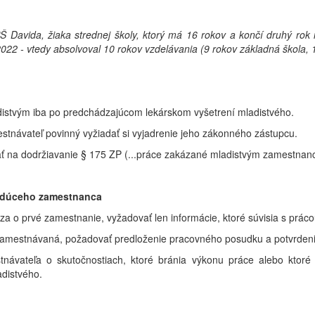
avida, žiaka strednej školy, ktorý má 16 rokov a končí druhý rok n
2 - vtedy absolvoval 10 rokov vzdelávania (9 rokov základná škola, 1
istvým iba po predchádzajúcom lekárskom vyšetrení mladistvého.
stnávateľ povinný vyžiadať si vyjadrenie jeho zákonného zástupcu.
ť na dodržiavanie § 175 ZP (...práce zakázané mladistvým zamestnan
budúceho zamestnanca
a o prvé zamestnanie, vyžadovať len informácie, ktoré súvisia s práco
 zamestnávaná, požadovať predloženie pracovného posudku a potvrden
návateľa o skutočnostiach, ktoré bránia výkonu práce alebo ktoré
adistvého.