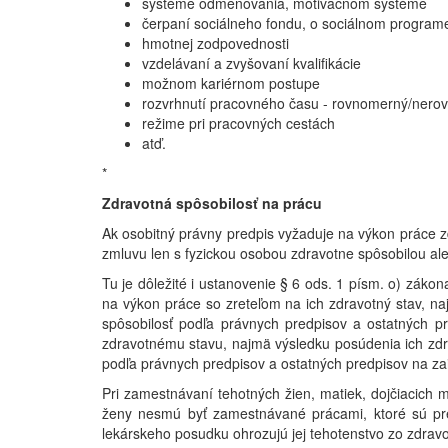
systéme odmeňovania, motivačnom systéme
čerpaní sociálneho fondu, o sociálnom program
hmotnej zodpovednosti
vzdelávaní a zvyšovaní kvalifikácie
možnom kariérnom postupe
rozvrhnutí pracovného času - rovnomerný/nerov
režime pri pracovných cestách
atď.
*
Zdravotná spôsobilosť na prácu
Ak osobitný právny predpis vyžaduje na výkon práce z
zmluvu len s fyzickou osobou zdravotne spôsobilou ale
Tu je dôležité i ustanovenie § 6 ods. 1 písm. o) záko
na výkon práce so zreteľom na ich zdravotný stav, na
spôsobilosť podľa právnych predpisov a ostatných pr
zdravotnému stavu, najmä výsledku posúdenia ich zdra
podľa právnych predpisov a ostatných predpisov na zai
Pri zamestnávaní tehotných žien, matiek, dojčiacich
ženy nesmú byť zamestnávané prácami, ktoré sú pre
lekárskeho posudku ohrozujú jej tehotenstvo zo zdravo