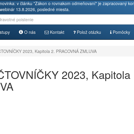
novinka: v článku "Zákon o rovnakom odmeňovaní" je zapracovaný kom
 webinár 13.8.2026, posledné miesta.
stupy
O nás
Kontakt
Polož otázku
Pomôcky
OVNÍČKY 2023, Kapitola 2. PRACOVNÁ ZMLUVA
OVNÍČKY 2023, Kapitola
UVA