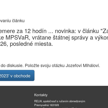
ovaniu článku
mere za 12 hodín ... novinka: v článku "
e MPSVaR, vrátane štátnej správy a výkon
026, posledné miesta.
 do diskusie. Položte svoju otázku Jozefovi Mihálovi.
023' v obchode
Kontakty
RELIA, spoločnosť s ručením obmedzeným
Priemyselná 16318/8