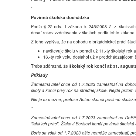
*
Povinná školská dochádzka
Podľa § 22 ods. 1 zákona č. 245/2008 Z. z. školského
desať rokov vzdelávania v školách podľa tohto zákona 
Z toho vyplýva, že na dohodu o brigádnickej práci štud
navštevuje školu v poradí už 11.-ty školský rok
16.-ty rok veku dosiahol už v predchádzajúcom 
Treba zdôrazniť, že
školský rok končí až 31. august
Príklady
Zamestnávateľ chce od 1.7.2023 zamestnať na dohodu
školy a končí prvý rok na strednej škole. Nejde pritom 
Nie je to možné, pretože Anton skončí povinnú škols
*
Zamestnávateľ chce od 1.7.2023 zamestnať na DoBPŠ B
"ľahkých prác". Žiakovi Borisovi končí povinná školsk
Boris sa však od 1.7.2023 ešte nemôže zamestnať, p