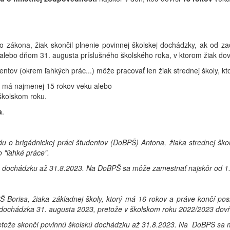
 zákona, žiak skončil plnenie povinnej školskej dochádzky, ak od za
alebo dňom 31. augusta príslušného školského roka, v ktorom žiak dovŕ
entov (okrem ľahkých prác...) môže pracovať len žiak strednej školy, kt
 a má najmenej 15 rokov veku alebo
školskom roku.
a
.
 o brigádnickej práci študentov (DoBPŠ) Antona, žiaka strednej škol
o "ľahké práce".
kú dochádzku až 31.8.2023. Na DoBPŠ sa môže zamestnať najskôr od 1
orisa, žiaka základnej školy, ktorý má 16 rokov a práve končí posl
á dochádzka 31. augusta 2023, pretože v školskom roku 2022/2023 dovŕš
retože skončí povinnú školskú dochádzku až 31.8.2023. Na DoBPŠ sa 