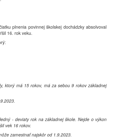
čiatku plnenia povinnej školskej dochádzky absolvoval
šil 16. rok veku.
orý:
y, ktorý má 15 rokov, má za sebou 9 rokov základnej
.9.2023.
edný - deviaty rok na základnej škole. Nejde o výkon
il vek 16 rokov.
môže zamestnať najskôr od 1.9.2023.