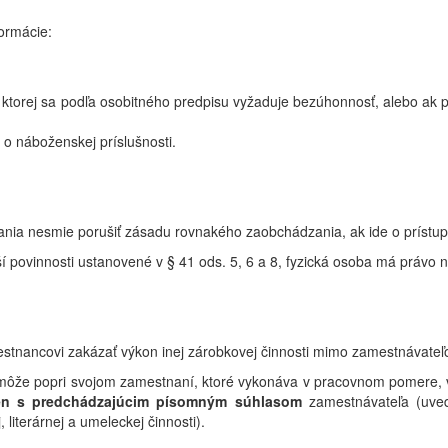
ormácie:
ri ktorej sa podľa osobitného predpisu vyžaduje bezúhonnosť, alebo ak
a o náboženskej príslušnosti.
ania nesmie porušiť zásadu rovnakého zaobchádzania, ak ide o prístup
 povinnosti ustanovené v § 41 ods. 5, 6 a 8, fyzická osoba má právo
stnancovi
zakázať
výkon
inej
zárobkovej
činnosti
mimo
zamestnávate
 môže popri svojom zamestnaní, ktoré vykonáva v pracovnom pomere, v
en s predchádzajúcim písomným súhlasom
zamestnávateľa (uve
, literárnej a umeleckej činnosti).