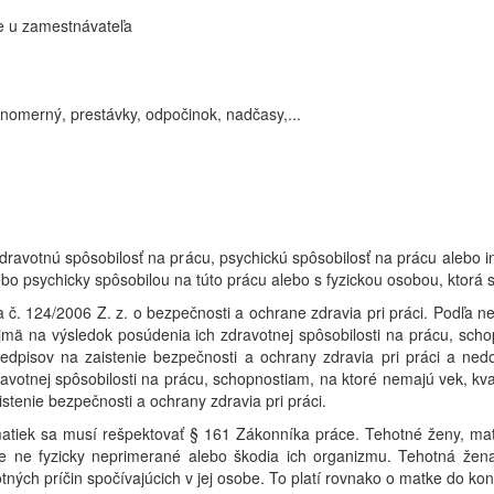
e u zamestnávateľa
nomerný, prestávky, odpočinok, nadčasy,...
dravotnú spôsobilosť na prácu, psychickú spôsobilosť na prácu alebo 
bo psychicky spôsobilou na túto prácu alebo s fyzickou osobou, ktorá s
na č. 124/2006 Z. z. o bezpečnosti a ochrane zdravia pri práci. Podľ
jmä na výsledok posúdenia ich zdravotnej spôsobilosti na prácu, schop
edpisov na zaistenie bezpečnosti a ochrany zdravia pri práci a nedo
votnej spôsobilosti na prácu, schopnostiam, na ktoré nemajú vek, kval
stenie bezpečnosti a ochrany zdravia pri práci.
 matiek sa musí rešpektovať § 161 Zákonníka práce. Tehotné ženy, m
 ne fyzicky neprimerané alebo škodia ich organizmu. Tehotná žen
tných príčin spočívajúcich v jej osobe. To platí rovnako o matke do k