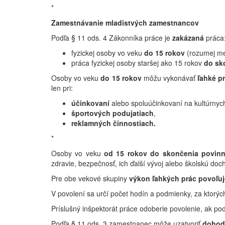
*
Zamestnávanie mladistvých zamestnancov
Podľa § 11 ods. 4 Zákonníka práce je
zakázaná
práca
fyzickej osoby vo veku
do 15 rokov
(rozumej me
práca fyzickej osoby staršej ako 15 rokov
do sk
Osoby vo veku
do 15 rokov
môžu vykonávať
ľahké p
len pri:
účinkovaní
alebo spoluúčinkovaní na kultúrnyc
športových podujatiach
,
reklamných činnostiach.
*
Osoby vo veku
od 15 rokov do skončenia povinn
zdravie, bezpečnosť, ich ďalší vývoj alebo školskú doc
Pre obe vekové skupiny
výkon ľahkých prác povoľuj
V povolení sa určí počet hodín a podmienky, za ktorý
Príslušný inšpektorát práce odoberie povolenie, ak po
Podľa § 11 ods. 3 zamestnanec môže uzatvoriť
dohod