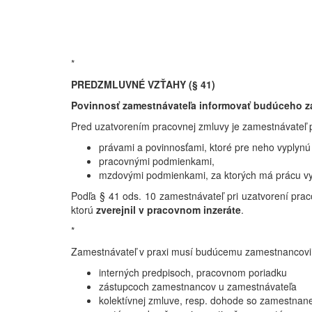
*
PREDZMLUVNÉ VZŤAHY (§ 41)
Povinnosť zamestnávateľa informovať budúceho 
Pred uzatvorením pracovnej zmluvy je zamestnávateľ
právami a povinnosťami, ktoré pre neho vyplynú
pracovnými podmienkami,
mzdovými podmienkami, za ktorých má prácu v
Podľa § 41 ods. 10 zamestnávateľ pri uzatvorení pr
ktorú
zverejnil v pracovnom inzeráte
.
*
Zamestnávateľ v praxi musí budúcemu zamestnancovi p
interných predpisoch, pracovnom poriadku
zástupcoch zamestnancov u zamestnávateľa
kolektívnej zmluve, resp. dohode so zamestn