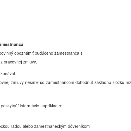
zamestnanca
 povinný oboznámiť budúceho zamestnanca s:
 z pracovnej zmluvy,
ykonávať.
acovnej zmluvy nesmie so zamestnancom dohodnúť základnú zložku mzd
oskytnúť informácie napríklad o:
aneckou radou alebo zamestnaneckým dôverníkom