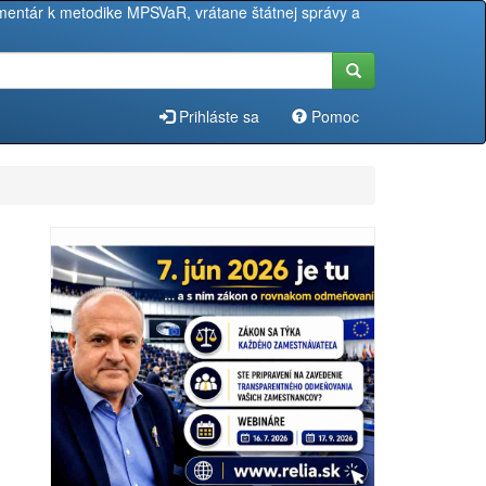
entár k metodike MPSVaR, vrátane štátnej správy a
Prihláste sa
Pomoc