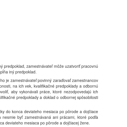
iný predpoklad, zamestnávateľ môže uzatvoriť pracovnú
pĺňa iný predpoklad.
a neho je zamestnávateľ povinný zaraďovať zamestnancov
nosti, na ich vek, kvalifikačné predpoklady a odbornú
voliť, aby vykonávali práce, ktoré nezodpovedajú ich
ifikačné predpoklady a doklad o odbornej spôsobilosti
atky do konca deviateho mesiaca po pôrode a dojčiace
a nesmie byť zamestnávaná ani prácami, ktoré podľa
onca deviateho mesiaca po pôrode a dojčiacej žene.