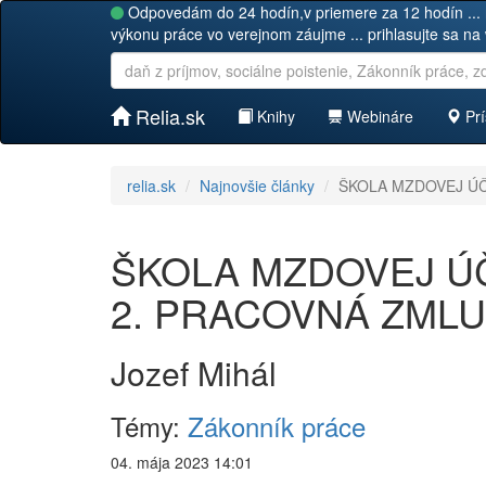
Odpovedám do 24 hodín,v priemere za 12 hodín ... 
výkonu práce vo verejnom záujme ... prihlasujte sa na
Relia.sk
Knihy
Webináre
Prí
relia.sk
Najnovšie články
ŠKOLA MZDOVEJ ÚČT
ŠKOLA MZDOVEJ ÚČT
2. PRACOVNÁ ZML
Jozef Mihál
Témy:
Zákonník práce
04. mája 2023 14:01