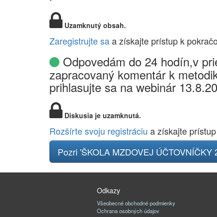
*
Uzamknutý obsah.
Zaregistrujte sa
a získajte prístup k pokrač
Odpovedám do 24 hodín,v prie
zapracovaný komentár k metodik
prihlasujte sa na webinár 13.8.2
Diskusia je uzamknutá.
Rozšírte svoju registráciu
a získajte prístup
Pozri 'ŠKOLA MZDOVEJ ÚČTOVNÍČKY 2
Odkazy
Všeobecné obchodné podmienky
Ochrana osobných údajov