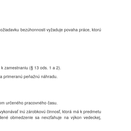
 požiadavku bezúhonnosti vyžaduje povaha práce, ktorú
 k zamestnaniu (§ 13 ods. 1 a 2).
 na primeranú peňažnú náhradu.
ľom
určeného
pracovného
času.
ykonávať inú zárobkovú činnosť, ktorá má k predmetu
dené obmedzenie sa nevzťahuje na výkon vedeckej,