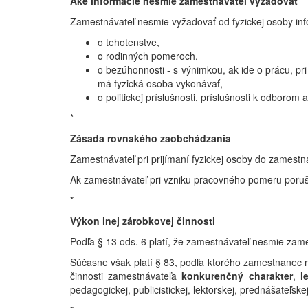
Aké informácie nesmie zamestnávateľ vyžadovať
Zamestnávateľ nesmie vyžadovať od fyzickej osoby inf
o tehotenstve,
o rodinných pomeroch,
o bezúhonnosti - s výnimkou, ak ide o prácu, p
má fyzická osoba vykonávať,
o politickej príslušnosti, príslušnosti k odborom 
*
Zásada rovnakého zaobchádzania
Zamestnávateľ pri prijímaní fyzickej osoby do zamestn
Ak zamestnávateľ pri vzniku pracovného pomeru poruší
*
Výkon inej zárobkovej činnosti
Podľa § 13 ods. 6 platí, že zamestnávateľ
nesmie
zame
Súčasne však platí § 83, podľa ktorého zamestnanec
činnosti zamestnávateľa
konkurenčný charakter
,
l
pedagogickej, publicistickej, lektorskej, prednášateľskej