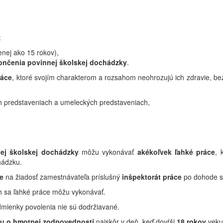
:
nej ako 15 rokov),
ončenia povinnej školskej dochádzky
.
ráce
, ktoré svojím charakterom a rozsahom neohrozujú ich zdravie, bez
h predstaveniach a umeleckých predstaveniach,
ej školskej dochádzky
môžu vykonávať
akékoľvek ľahké práce
, 
hádzku.
e
na žiadosť zamestnávateľa príslušný
inšpektorát práce
po dohode s 
ch sa ľahké práce môžu vykonávať.
dmienky povolenia nie sú dodržiavané.
u o hmotnej zodpovednosti
najskôr v deň, keď dovŕši
18 rokov
veku