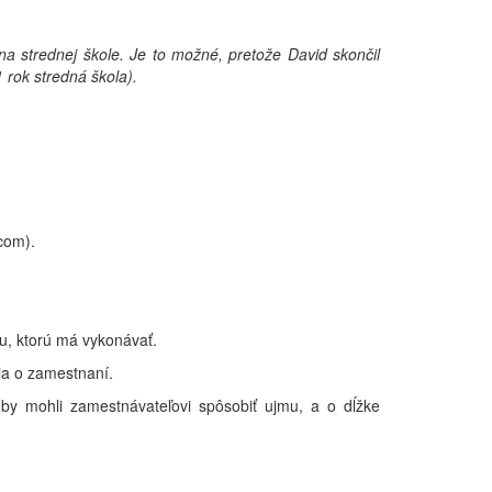
a strednej škole. Je to možné, pretože David skončil
 rok stredná škola).
com).
u, ktorú má vykonávať.
ia o zamestnaní.
 by mohli zamestnávateľovi spôsobiť ujmu, a o dĺžke