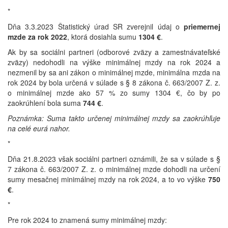
*
Dňa 3.3.2023 Štatistický úrad SR zverejnil údaj o
priemernej
mzde za rok 2022
, ktorá dosiahla sumu
1304 €
.
Ak by sa sociálni partneri (odborové zväzy a zamestnávateľské
zväzy) nedohodli na výške minimálnej mzdy na rok 2024 a
nezmenil by sa ani zákon o minimálnej mzde, minimálna mzda na
rok 2024 by bola určená v súlade s § 8 zákona č. 663/2007 Z. z.
o minimálnej mzde ako 57 % zo sumy 1304 €, čo by po
zaokrúhlení bola suma
744 €
.
Poznámka: Suma takto určenej minimálnej mzdy sa zaokrúhľuje
na celé eurá nahor.
*
Dňa 21.8.2023 však sociálni partneri oznámili, že sa v súlade s §
7 zákona č. 663/2007 Z. z. o minimálnej mzde dohodli na určení
sumy mesačnej minimálnej mzdy na rok 2024, a to vo výške
750
€
.
*
Pre rok 2024 to znamená sumy minimálnej mzdy: