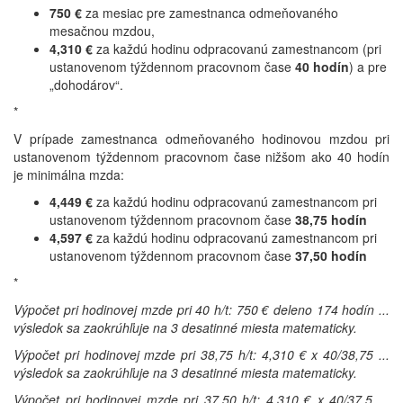
750 €
za mesiac pre zamestnanca odmeňovaného
mesačnou mzdou,
4,310 €
za každú hodinu odpracovanú zamestnancom (pri
ustanovenom týždennom pracovnom čase
40 hodín
) a pre
„dohodárov“.
*
V prípade zamestnanca odmeňovaného hodinovou mzdou pri
ustanovenom týždennom pracovnom čase nižšom ako 40 hodín
je minimálna mzda:
4,449 €
za každú hodinu odpracovanú zamestnancom pri
ustanovenom týždennom pracovnom čase
38,75 hodín
4,597 €
za každú hodinu odpracovanú zamestnancom pri
ustanovenom týždennom pracovnom čase
37,50 hodín
*
Výpočet pri hodinovej mzde pri 40 h/t: 750 € deleno 174 hodín ...
výsledok sa
zaokrúhľuje na 3 desatinné miesta matematicky.
Výpočet pri hodinovej mzde pri 38,75 h/t: 4,310 € x 40/38,75 ...
výsledok sa zaokrúhľuje na 3 desatinné miesta matematicky.
Výpočet pri hodinovej mzde pri 37,50 h/t: 4,310 € x 40/37,5 ...