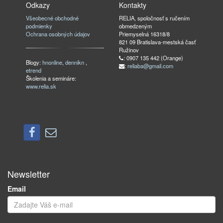
Odkazy
Kontakty
Všeobecné obchodné
RELIA, spoločnosť s ručením
podmienky
obmedzeným
Ochrana osobných údajov
Priemyselná 16318/8
821 09 Bratislava-mestská časť
Ružinov
: 0907 135 442 (Orange)
Blogy:
hnonline
,
dennikn
,
:
reliaba@gmail.com
etrend
Školenia a semináre:
www.relia.sk
Newsletter
Email