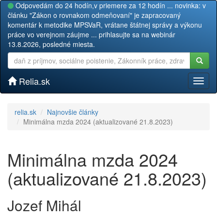
Odpovedám do 24 hodín,v priemere za 12 hodín ... novinka: v
článku "Zákon o rovnakom odmeňovaní" je zapracovaný
komentár k metodike MPSVaR, vrátane štátnej správy a výkonu
práce vo verejnom záujme ... prihlasujte sa na webinár
13.8.2026, posledné miesta.
Relia.sk
Toggl
naviga
relia.sk
Najnovšie články
Minimálna mzda 2024 (aktualizované 21.8.2023)
Minimálna mzda 2024
(aktualizované 21.8.2023)
Jozef Mihál