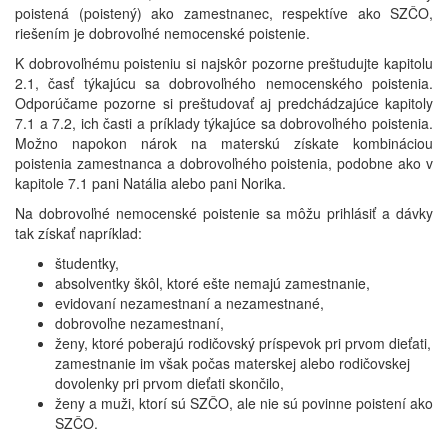
poistená (poistený) ako zamestnanec, respektíve ako SZČO,
riešením je dobrovoľné nemocenské poistenie.
K dobrovoľnému poisteniu si najskôr pozorne preštudujte kapitolu
2.1, časť týkajúcu sa dobrovoľného nemocenského poistenia.
Odporúčame pozorne si preštudovať aj predchádzajúce kapitoly
7.1 a 7.2, ich časti a príklady týkajúce sa dobrovoľného poistenia.
Možno napokon nárok na materskú získate kombináciou
poistenia zamestnanca a dobrovoľného poistenia, podobne ako v
kapitole 7.1 pani Natália alebo pani Norika.
Na dobrovoľné nemocenské poistenie sa môžu prihlásiť a dávky
tak získať napríklad:
študentky,
absolventky škôl, ktoré ešte nemajú zamestnanie,
evidovaní nezamestnaní a nezamestnané,
dobrovoľne nezamestnaní,
ženy, ktoré poberajú rodičovský príspevok pri prvom dieťati,
zamestnanie im však počas materskej alebo rodičovskej
dovolenky pri prvom dieťati skončilo,
ženy a muži, ktorí sú SZČO, ale nie sú povinne poistení ako
SZČO.