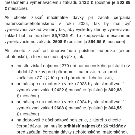
mesačnému vymeriavaciemu základu
2422 €
(poistné je
802,88
€
mesačne).
Ak chcete získať maximálne dávky pri začatí čerpania
materského/tehotenského v roku 2024, tak by mal byť
vymeriavací základ zvolený tak, aby výsledný denný vymeriavací
základ bol na maxime
85,7425 €
. To zodpovedá mesačnému
vymeriavaciemu základu
2608 €
(poistné je
864,55 €
mesačne).
Ak chcete získať pri dobrovoľnom poistení materské (alebo
tehotenské), a to v maximálnej výške, tak:
musíte získať najmenej 270 dní nemocenského poistenia (v
období 2 rokov pred pôrodom - materské, resp. pred
začiatkom 27. týždňa pred pôrodom - tehotenské),
pri nástupe na materskú v roku 2023 by ste si mali zvoliť
vymeriavací základ
2422 €
mesačne (poistné je
802,88
€
mesačne)
pri nástupe na materskú v roku 2024 by ste si mali zvoliť
vymeriavací základ
2608 €
mesačne (poistné je
864,55
€
mesačne)
na dobrovoľné dôchodkové poistenie, z ktorého chcete
čerpať dávku, sa musíte
prihlásiť najneskôr 26 týždňov
pred začatím čerpania dávky (tehotenského, materského).