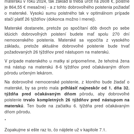
materskú v roku 2024, tak základ si treba určiť na 2608 €, poistné
je 864,55 € mesačne) - a z tohto dobrovoľného poistenia požiadať
o materské. Vysokú sumu poistného tak v optimálnom prípade
stačí platiť 26 týždňov (dokonca možno i menej).
Materské dostanete, pretože po spočítaní dôb dvoch po sebe
idúcich dobrovoľných poistení budete mať spolu 270 dní
nemocenského poistenia. Materské sa vypočíta z vysokého
základu, pretože aktuálne dobrovoľné poistenie bude trvať
požadovaných 26 týždňov pred nástupom na materskú.
V prípade materského u matky si pripomeňme, že tehotná žena
má nástup na materskú 8-6 týždňov pred očakávaným dňom
pôrodu určeným lekárom.
Na dobrovoľné nemocenské poistenie, z ktorého bude žiadať o
materské, by sa preto mala
prihlásiť najneskôr od 1. dňa 32.
týždňa pred očakávaným dňom
pôrodu, aby dobrovoľné
poistenie
trvalo kompletných 26 týždňov pred nástupom na
materskú
. Ten bude na začiatku 6. týždňa pred očakávaným
dňom pôrodu.
*
Zopakujme si ešte raz to, čo nájdete už v kapitole 7.1.