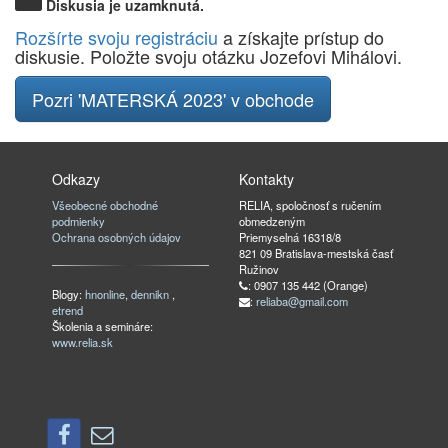
Diskusia je uzamknutá.
Rozšírte svoju registráciu
a získajte prístup do
diskusie. Položte svoju otázku Jozefovi Mihálovi.
Pozri 'MATERSKÁ 2023' v obchode
Odkazy
Kontakty
Všeobecné obchodné
RELIA, spoločnosť s ručením
podmienky
obmedzeným
Ochrana osobných údajov
Priemyselná 16318/8
821 09 Bratislava-mestská časť
Ružinov
: 0907 135 442 (Orange)
Blogy:
hnonline
,
dennikn
,
:
reliaba@gmail.com
etrend
Školenia a semináre:
www.relia.sk