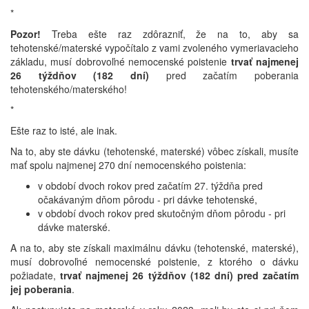
*
Pozor!
Treba ešte raz zdôrazniť, že na to, aby sa
tehotenské/materské vypočítalo z vami zvoleného vymeriavacieho
základu, musí dobrovoľné nemocenské poistenie
trvať najmenej
26 týždňov (182 dní)
pred začatím poberania
tehotenského/materského!
*
Ešte raz to isté, ale inak.
Na to, aby ste dávku (tehotenské, materské) vôbec získali, musíte
mať spolu najmenej 270 dní nemocenského poistenia:
v období dvoch rokov pred začatím 27. týždňa pred
očakávaným dňom pôrodu - pri dávke tehotenské,
v období dvoch rokov pred skutočným dňom pôrodu - pri
dávke materské.
A na to, aby ste získali maximálnu dávku (tehotenské, materské),
musí dobrovoľné nemocenské poistenie, z ktorého o dávku
požiadate,
trvať najmenej 26 týždňov (182 dní) pred začatím
jej poberania
.