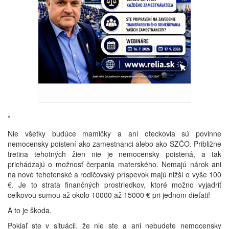
*
Nie všetky budúce mamičky a ani oteckovia sú povinne
nemocensky poistení ako zamestnanci alebo ako SZČO. Približne
tretina tehotných žien nie je nemocensky poistená, a tak
prichádzajú o možnosť čerpania materského. Nemajú nárok ani
na nové tehotenské a rodičovský príspevok majú nižší o vyše 100
€. Je to strata finančných prostriedkov, ktoré možno vyjadriť
celkovou sumou až okolo 10000 až 15000 € pri jednom dieťati!
A to je škoda.
Pokiaľ ste v situácii, že nie ste a ani nebudete nemocensky