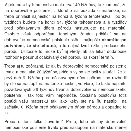
V priemere by tehotenstvo malo trvať 40 týždňov, to znamená, že
na dobrovoľné poistenie, z ktorého sa požiada o materské, sa
treba prihlásiť najneskôr na konci 8. týždňa tehotenstva - po 26
týždňoch budete na konci 34. týždňa tehotenstva a 6 týždňov
pred očakávaným dňom pôrodu nastupujete na materskú.
Osobne však odporúčam tehotným ženám prihlásiť sa na
dobrovoľné nemocenské poistenie skôr - najlepšie
okamžite po
potvrdení, že ste tehotná
, a to najmä kvôli riziku predčasného
pôrodu. Užitočné to môže byť aj vtedy, ak sa lekár dodatočne
rozhodne posunúť očakávaný deň pôrodu na skorší termín.
Treba aj tu zdôrazniť, že ak by dobrovoľné nemocenské poistenie
trvalo menej ako 26 týždňov, pričom vy by ste boli v situácii, že je
prvý deň 6. týždňa pred očakávaným dňom pôrodu. no rozhodli
by ste sa nastúpiť na materskú neskôr, vo viere, že takto naplníte
požadovaných 26 týždňov trvania dobrovoľného nemocenského
poistenia - tak toto vám nepomôže. Sociálna poisťovňa totiž
posúdi vašu materskú tak, ako keby ste na ňu nastúpili na
začiatku 6. týždňa pred očakávaným dňom pôrodu a dopadne to
zle.
Prečo o tom toľko hovorím? Preto, lebo ak by dobrovoľné
nemocenské poistenie trvalo pred nástupom na materskú menej