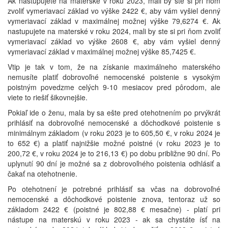
Ak nastupujete na materské v roku 2023, mali by ste si pri ňom
zvoliť vymeriavací základ vo výške 2422 €, aby vám vyšiel denný
vymeriavací základ v maximálnej možnej výške 79,6274 €. Ak
nastupujete na materské v roku 2024, mali by ste si pri ňom zvoliť
vymeriavací základ vo výške 2608 €, aby vám vyšiel denný
vymeriavací základ v maximálnej možnej výške 85,7425 €.
Vtip je tak v tom, že na získanie maximálneho materského
nemusíte platiť dobrovoľné nemocenské poistenie s vysokým
poistným povedzme celých 9-10 mesiacov pred pôrodom, ale
viete to riešiť šikovnejšie.
Pokiaľ ide o ženu, mala by sa ešte pred otehotnením po prvýkrát
prihlásiť na dobrovoľné nemocenské a dôchodkové poistenie s
minimálnym základom (v roku 2023 je to 605,50 €, v roku 2024 je
to 652 €) a platiť najnižšie možné poistné (v roku 2023 je to
200,72 €, v roku 2024 je to 216,13 €) po dobu približne 90 dní. Po
uplynutí 90 dní je možné sa z dobrovoľného poistenia odhlásiť a
čakať na otehotnenie.
Po otehotnení je potrebné prihlásiť sa včas na dobrovoľné
nemocenské a dôchodkové poistenie znova, tentoraz už so
základom 2422 € (poistné je 802,88 € mesačne) - platí pri
nástupe na materskú v roku 2023 - ak sa chystáte ísť na