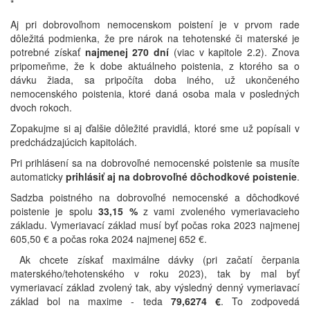
*
Aj pri dobrovoľnom nemocenskom poistení je v prvom rade
dôležitá podmienka, že pre nárok na tehotenské či materské je
potrebné získať
najmenej 270 dní
(viac v kapitole 2.2). Znova
pripomeňme, že k dobe aktuálneho poistenia, z ktorého sa o
dávku žiada, sa pripočíta doba iného, už ukončeného
nemocenského poistenia, ktoré daná osoba mala v posledných
dvoch rokoch.
Zopakujme si aj ďalšie dôležité pravidlá, ktoré sme už popísali v
predchádzajúcich kapitolách.
Pri prihlásení sa na dobrovoľné nemocenské poistenie sa musíte
automaticky
prihlásiť aj na dobrovoľné dôchodkové poistenie
.
Sadzba poistného na dobrovoľné nemocenské a dôchodkové
poistenie je spolu
33,15 %
z vami zvoleného vymeriavacieho
základu. Vymeriavací základ musí byť počas roka 2023 najmenej
605,50 € a počas roka 2024 najmenej 652 €.
Ak chcete získať maximálne dávky (pri začatí čerpania
materského/tehotenského v roku 2023), tak by mal byť
vymeriavací základ zvolený tak, aby výsledný denný vymeriavací
základ bol na maxime - teda
79,6274 €
. To zodpovedá