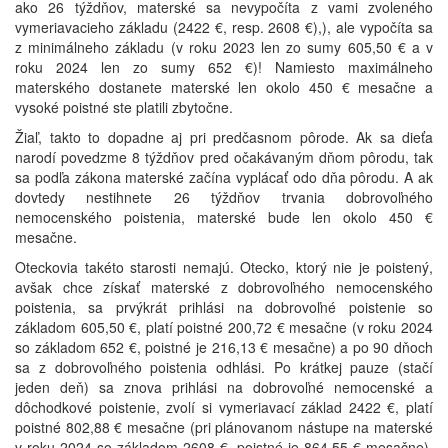
ako 26 týždňov, materské sa nevypočíta z vami zvoleného
vymeriavacieho základu (2422 €, resp. 2608 €),), ale vypočíta sa
z minimálneho základu (v roku 2023 len zo sumy 605,50 € a v
roku 2024 len zo sumy 652 €)! Namiesto maximálneho
materského dostanete materské len okolo 450 € mesačne a
vysoké poistné ste platili zbytočne.
Žiaľ, takto to dopadne aj pri predčasnom pôrode. Ak sa dieťa
narodí povedzme 8 týždňov pred očakávaným dňom pôrodu, tak
sa podľa zákona materské začína vyplácať odo dňa pôrodu. A ak
dovtedy nestihnete 26 týždňov trvania dobrovoľného
nemocenského poistenia, materské bude len okolo 450 €
mesačne.
Oteckovia takéto starosti nemajú. Otecko, ktorý nie je poistený,
avšak chce získať materské z dobrovoľného nemocenského
poistenia, sa prvýkrát prihlási na dobrovoľné poistenie so
základom 605,50 €, platí poistné 200,72 € mesačne (v roku 2024
so základom 652 €, poistné je 216,13 € mesačne) a po 90 dňoch
sa z dobrovoľného poistenia odhlási. Po krátkej pauze (stačí
jeden deň) sa znova prihlási na dobrovoľné nemocenské a
dôchodkové poistenie, zvolí si vymeriavací základ 2422 €, platí
poistné 802,88 € mesačne (pri plánovanom nástupe na materské
v roku 2024 so základom 2608 €, poistné je 864,55 € mesačne),