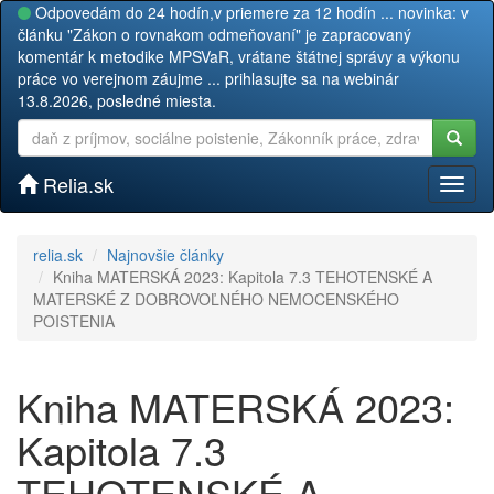
Odpovedám do 24 hodín,v priemere za 12 hodín ... novinka: v
článku "Zákon o rovnakom odmeňovaní" je zapracovaný
komentár k metodike MPSVaR, vrátane štátnej správy a výkonu
práce vo verejnom záujme ... prihlasujte sa na webinár
13.8.2026, posledné miesta.
Relia.sk
Toggl
naviga
relia.sk
Najnovšie články
Kniha MATERSKÁ 2023: Kapitola 7.3 TEHOTENSKÉ A
MATERSKÉ Z DOBROVOĽNÉHO NEMOCENSKÉHO
POISTENIA
Kniha MATERSKÁ 2023:
Kapitola 7.3
TEHOTENSKÉ A