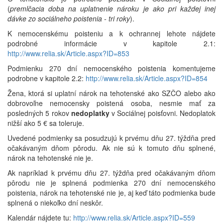
(
premlčacia doba na uplatnenie nároku je ako pri každej inej
dávke zo sociálneho poistenia - tri roky
).
K nemocenskému poisteniu a k ochrannej lehote nájdete
podrobné informácie v kapitole 2.1:
http://www.relia.sk/Article.aspx?ID=853
Podmienku 270 dní nemocenského poistenia komentujeme
podrobne v kapitole 2.2:
http://www.relia.sk/Article.aspx?ID=854
Žena, ktorá si uplatní nárok na tehotenské ako SZČO alebo ako
dobrovoľne nemocensky poistená osoba, nesmie mať za
posledných 5 rokov
nedoplatky
v Sociálnej poisťovni. Nedoplatok
nižší ako 5 € sa toleruje.
Uvedené podmienky sa posudzujú k prvému dňu 27. týždňa pred
očakávaným dňom pôrodu. Ak nie sú k tomuto dňu splnené,
nárok na tehotenské nie je.
Ak napríklad k prvému dňu 27. týždňa pred očakávaným dňom
pôrodu nie je splnená podmienka 270 dní nemocenského
poistenia, nárok na tehotenské nie je, aj keď táto podmienka bude
splnená o niekoľko dní neskôr.
Kalendár nájdete tu:
http://www.relia.sk/Article.aspx?ID=559