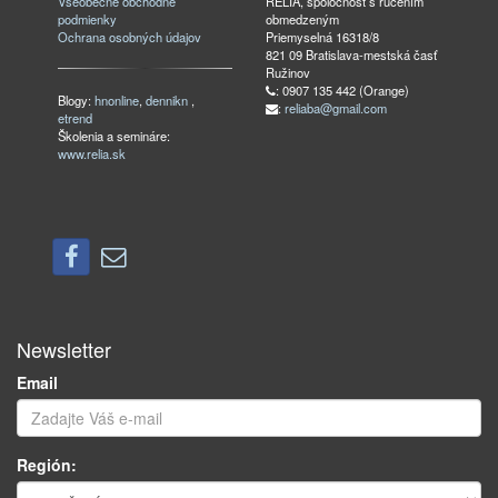
Všeobecné obchodné
RELIA, spoločnosť s ručením
podmienky
obmedzeným
Ochrana osobných údajov
Priemyselná 16318/8
821 09 Bratislava-mestská časť
Ružinov
: 0907 135 442 (Orange)
Blogy:
hnonline
,
dennikn
,
:
reliaba@gmail.com
etrend
Školenia a semináre:
www.relia.sk
Newsletter
Email
Región: