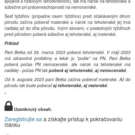
spojené s rizikovým tehotenstvom), tak má nárok na tehotenské a
súbežne pri práceneschopnosti na nemocenské.
Šesť týždňov (prípadne osem týždňov) pred očakávaným dňom
pôrodu začína poberať materské a nárok na tehotenské jej trvá
naďalej až do dňa pôrodu. Inými slovami, v posledných týždňoch
pred pôrodom poberá súbežne aj tehotenské, aj materské.
Príklad
Pani Betka od 28. marca 2023 poberá tehotenské. V máji 2023
má zdravotné problémy a lekár ju "pošle" na PN. Pani Betka
poberá počas PN nemocenské, ale nárok na tehotenské má
naďalej - počas PN tak
poberá aj tehotenské, aj nemocenské
.
Od 8. augusta 2023 pani Betka začína poberať materské. Až do
pôrodu tak bude poberať
aj tehotenské, aj materské
.
*
Uzamknutý obsah.
Zaregistrujte sa
a získajte prístup k pokračovaniu
článku