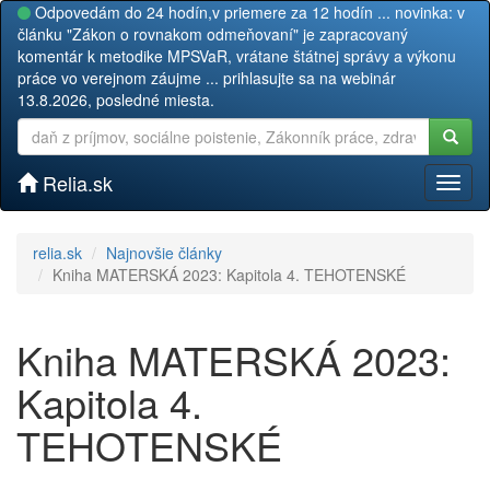
Odpovedám do 24 hodín,v priemere za 12 hodín ... novinka: v
článku "Zákon o rovnakom odmeňovaní" je zapracovaný
komentár k metodike MPSVaR, vrátane štátnej správy a výkonu
práce vo verejnom záujme ... prihlasujte sa na webinár
13.8.2026, posledné miesta.
Relia.sk
Toggl
naviga
relia.sk
Najnovšie články
Kniha MATERSKÁ 2023: Kapitola 4. TEHOTENSKÉ
Kniha MATERSKÁ 2023:
Kapitola 4.
TEHOTENSKÉ