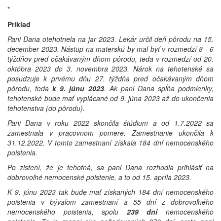
*
Príklad
Pani Dana otehotnela na jar 2023. Lekár určil deň pôrodu na 15.
december 2023. Nástup na materskú by mal byť v rozmedzí 8 - 6
týždňov pred očakávaným dňom pôrodu, teda v rozmedzí od 20.
októbra 2023 do 3. novembra 2023. Nárok na tehotenské sa
posudzuje k prvému dňu 27. týždňa pred očakávaným dňom
pôrodu, teda
k 9. júnu 2023
. Ak pani Dana spĺňa podmienky,
tehotenské bude mať vyplácané od 9. júna 2023 až do ukončenia
tehotenstva (do pôrodu).
Pani Dana v roku 2022 skončila štúdium a od 1.7.2022 sa
zamestnala v pracovnom pomere. Zamestnanie ukončila k
31.12.2022. V tomto zamestnaní získala 184 dní nemocenského
poistenia.
Po zistení, že je tehotná, sa pani Dana rozhodla prihlásiť na
dobrovoľné nemocenské poistenie, a to od 15. apríla 2023.
K 9. júnu 2023 tak bude mať získaných 184 dní nemocenského
poistenia v bývalom zamestnaní a 55 dní z dobrovoľného
nemocenského poistenia, spolu
239 dní
nemocenského