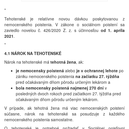
*
Tehotenské je relatívne novou dávkou poskytovanou z
nemocenského poistenia. V zákone o sociálnom poistení sa
zaviedlo novelou č. 426/2020 Z. z. s účinnosťou
od 1. apríla
2021
.
*
4.1 NÁROK NA TEHOTENSKÉ
Nárok na tehotenské má
tehotná žena
, ak:
je nemocensky poistená
alebo
je v ochrannej lehote
po
zániku nemocenského poistenia
na začiatku 27. týždňa
pred očakávaným dňom pôrodu určeným lekárom a
bola nemocensky poistená najmenej 270 dní
v
posledných dvoch rokoch pred začiatkom 27. týždňa pred
očakávaným dňom pôrodu určeným lekárom.
V prípade, ak tehotná žena má viac nemocenských poistení
súčasne, nárok na tehotenské sa posudzuje z každého
nemocenského poistenia samostatne.
O tehotenské je potrebné požiadať v Sociálnej poisťovni