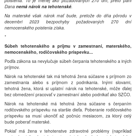
poistenia. To je menej ako požadovaných 270 dní, preto pani
Dana
nemá nárok na tehotenské
.
Na materské však nárok mať bude, pretože do dňa pôrodu v
decembri 2023 bezpochyby požadovaných 270 dní
nemocenského poistenia získa.
*
Súbeh tehotenského a príjmu v zamestnaní, materského,
nemocenského, rodičovského príspevku...
Podľa zákona sa nevylučuje súbeh čerpania tehotenského a iných
príjmov.
Nárok na tehotenské tak má tehotná žena súčasne s príjmom zo
zamestnania alebo s príjmom z podnikania. Inými slovami,
tehotná žena, ktorá si uplatní nárok na tehotenské, môže ďalej
bez obmedzení pracovať v zamestnaní alebo podnikať ako SZČO.
Nárok na tehotenské má tehotná žena súčasne s čerpaním
rodičovského príspevku na staršie dieťa. Poberanie rodičovského
príspevku sa musí ukončiť až počnúc mesiacom, za ktorý celý
bude poberať materské.
Pokiaľ má žena v tehotenstve zdravotné problémy (napríklad