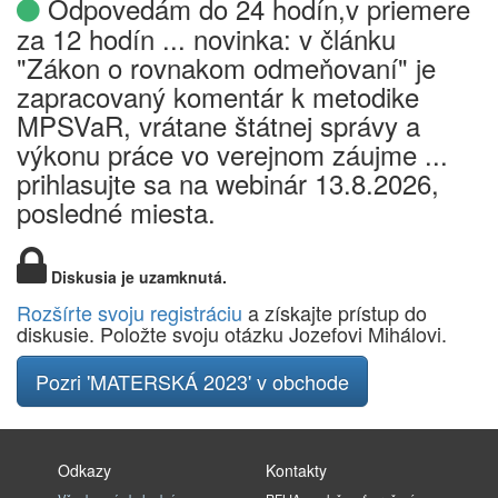
Odpovedám do 24 hodín,v priemere
za 12 hodín ... novinka: v článku
"Zákon o rovnakom odmeňovaní" je
zapracovaný komentár k metodike
MPSVaR, vrátane štátnej správy a
výkonu práce vo verejnom záujme ...
prihlasujte sa na webinár 13.8.2026,
posledné miesta.
Diskusia je uzamknutá.
Rozšírte svoju registráciu
a získajte prístup do
diskusie. Položte svoju otázku Jozefovi Mihálovi.
Pozri 'MATERSKÁ 2023' v obchode
Odkazy
Kontakty