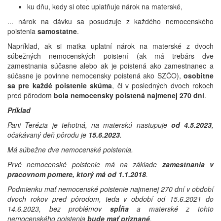
ku dňu, kedy si otec uplatňuje nárok na materské,
... nárok na dávku sa posudzuje z každého nemocenského
poistenia
samostatne
.
Napríklad, ak si matka uplatní nárok na materské z dvoch
súbežných nemocenských poistení (ak má trebárs dve
zamestnania súčasne alebo ak je poistená ako zamestnanec a
súčasne je povinne nemocensky poistená ako SZČO),
osobitne
sa pre každé poistenie
skúma
, či v posledných dvoch rokoch
pred pôrodom
bola nemocensky poistená najmenej 270 dní
.
Príklad
Pani Terézia je tehotná, na materskú nastupuje
od 4.5.2023
,
očakávaný deň pôrodu je
15.6.2023
.
Má súbežne dve nemocenské poistenia.
Prvé nemocenské poistenie má na základe
zamestnania v
pracovnom pomere, ktorý má od 1.1.2018
.
Podmienku mať nemocenské poistenie najmenej 270 dní v období
dvoch rokov pred pôrodom, teda v období od 15.6.2021 do
14.6.2023, bez problémov
spĺňa
a materské z tohto
nemocenského poistenia
bude mať
priznané
.