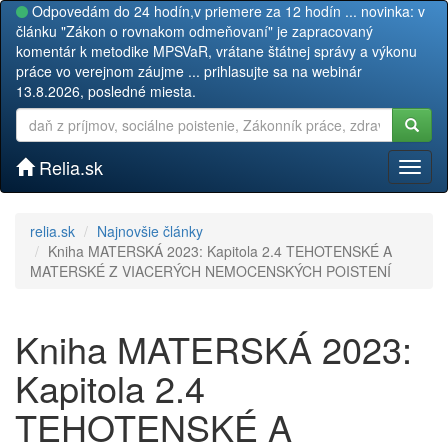
Odpovedám do 24 hodín,v priemere za 12 hodín ... novinka: v
článku "Zákon o rovnakom odmeňovaní" je zapracovaný
komentár k metodike MPSVaR, vrátane štátnej správy a výkonu
práce vo verejnom záujme ... prihlasujte sa na webinár
13.8.2026, posledné miesta.
Relia.sk
Toggl
naviga
relia.sk
Najnovšie články
Kniha MATERSKÁ 2023: Kapitola 2.4 TEHOTENSKÉ A
MATERSKÉ Z VIACERÝCH NEMOCENSKÝCH POISTENÍ
Kniha MATERSKÁ 2023:
Kapitola 2.4
TEHOTENSKÉ A