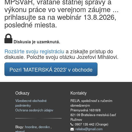
MPSVaR, vrátane štátnej správy a
výkonu práce vo verejnom záujme ...
prihlasujte sa na webinár 13.8.2026,
posledné miesta.
Diskusia je uzamknutá.
Rozšírte svoju registráciu
a získajte prístup do
diskusie. Položte svoju otázku Jozefovi Mihálovi.
Pozri 'MATERSKÁ 2023' v obchode
Odkazy
Kontakty
Všeobecné obchodné
RELIA, spoločnosť s ručením
podmienky
obmedzeným
Ochrana osobných údajov
Priemyselná 16318/8
821 09 Bratislava-mestská časť
Ružinov
: 0907 135 442 (Orange)
Blogy:
hnonline
,
dennikn
,
:
reliaba@gmail.com
etrend