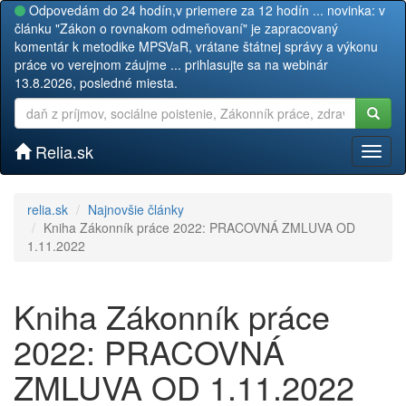
Odpovedám do 24 hodín,v priemere za 12 hodín ... novinka: v
článku "Zákon o rovnakom odmeňovaní" je zapracovaný
komentár k metodike MPSVaR, vrátane štátnej správy a výkonu
práce vo verejnom záujme ... prihlasujte sa na webinár
13.8.2026, posledné miesta.
Relia.sk
Toggl
naviga
relia.sk
Najnovšie články
Kniha Zákonník práce 2022: PRACOVNÁ ZMLUVA OD
1.11.2022
Kniha Zákonník práce
2022: PRACOVNÁ
ZMLUVA OD 1.11.2022