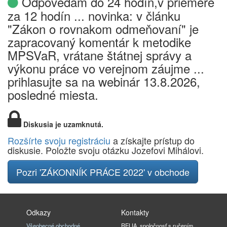
Odpovedám do 24 hodín,v priemere
za 12 hodín ... novinka: v článku
"Zákon o rovnakom odmeňovaní" je
zapracovaný komentár k metodike
MPSVaR, vrátane štátnej správy a
výkonu práce vo verejnom záujme ...
prihlasujte sa na webinár 13.8.2026,
posledné miesta.
Diskusia je uzamknutá.
Rozšírte svoju registráciu
a získajte prístup do
diskusie. Položte svoju otázku Jozefovi Mihálovi.
Pozri 'ZÁKONNÍK PRÁCE 2022' v obchode
Odkazy
Kontakty
Všeobecné obchodné
RELIA, spoločnosť s ručením