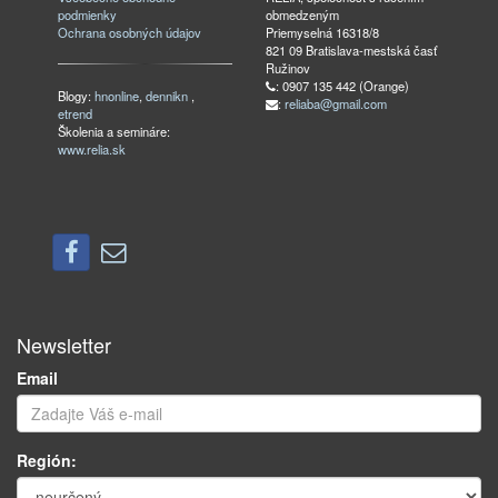
podmienky
obmedzeným
Ochrana osobných údajov
Priemyselná 16318/8
821 09 Bratislava-mestská časť
Ružinov
: 0907 135 442 (Orange)
Blogy:
hnonline
,
dennikn
,
:
reliaba@gmail.com
etrend
Školenia a semináre:
www.relia.sk
Newsletter
Email
Región: