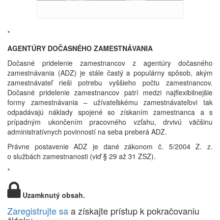
*
AGENTÚRY DOČASNÉHO ZAMESTNÁVANIA
Dočasné pridelenie zamestnancov z agentúry dočasného
zamestnávania (ADZ) je stále častý a populárny spôsob, akým
zamestnávateľ rieši potrebu vyššieho počtu zamestnancov.
Dočasné pridelenie zamestnancov patrí medzi najflexibilnejšie
formy zamestnávania – užívateľskému zamestnávateľovi tak
odpadávajú náklady spojené so získaním zamestnanca a s
prípadným ukončením pracovného vzťahu, drvivú väčšinu
administratívnych povinností na seba preberá ADZ.
Právne postavenie ADZ je dané zákonom č. 5/2004 Z. z.
o službách zamestnanosti (viď § 29 až 31 ZSZ).
*
Uzamknutý obsah.
Zaregistrujte sa
a získajte prístup k pokračovaniu