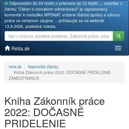
Odpovedám do 24 hodín,v priemere za 12 hodín ... novinka: v
článku "Zákon o rovnakom odmeňovaní" je zapracovaný
komentár k metodike MPSVaR, vrátane štátnej správy a výkonu
práce vo verejnom záujme ... prihlasujte sa na webinár
13.8.2026, posledné miesta.
Relia.sk
Toggl
naviga
relia.sk
Najnovšie články
Kniha Zákonník práce 2022: DOČASNÉ PRIDELENIE
ZAMESTNANCA
Kniha Zákonník práce
2022: DOČASNÉ
PRIDELENIE