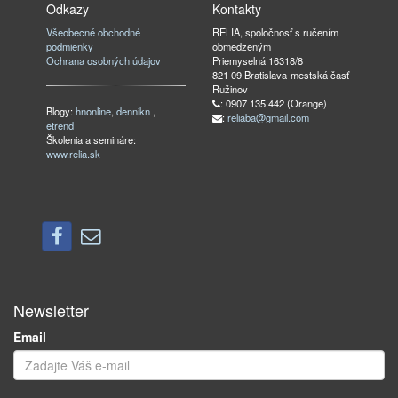
Odkazy
Kontakty
Všeobecné obchodné
RELIA, spoločnosť s ručením
podmienky
obmedzeným
Ochrana osobných údajov
Priemyselná 16318/8
821 09 Bratislava-mestská časť
Ružinov
: 0907 135 442 (Orange)
Blogy:
hnonline
,
dennikn
,
:
reliaba@gmail.com
etrend
Školenia a semináre:
www.relia.sk
Newsletter
Email