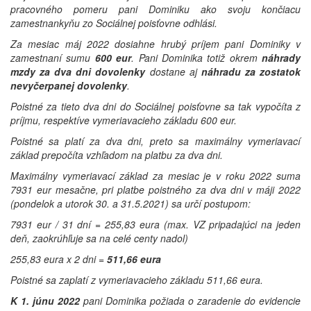
pracovného pomeru pani Dominiku ako svoju končiacu
zamestnankyňu zo Sociálnej poisťovne odhlási.
Za mesiac máj 2022 dosiahne hrubý príjem pani Dominiky v
zamestnaní sumu
600 eur
. Pani Dominika totiž okrem
náhrady
mzdy za dva dni dovolenky
dostane aj
náhradu za zostatok
nevyčerpanej dovolenky
.
Poistné za tieto dva dni do Sociálnej poisťovne sa tak vypočíta z
príjmu, respektíve vymeriavacieho základu 600 eur.
Poistné sa platí za dva dni, preto sa maximálny vymeriavací
základ prepočíta vzhľadom na platbu za dva dni.
Maximálny vymeriavací základ za mesiac je v roku 2022 suma
7931 eur mesačne, pri platbe poistného za dva dni v máji 2022
(pondelok a utorok 30. a 31.5.2021) sa určí postupom:
7931 eur / 31 dní = 255,83 eura (max. VZ pripadajúci na jeden
deň, zaokrúhľuje sa na celé centy nadol)
255,83 eura x 2 dni =
511,66 eura
Poistné sa zaplatí z vymeriavacieho základu 511,66 eura.
K 1. júnu 2022
pani Dominika požiada o zaradenie do evidencie