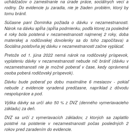
uchádzačov o zamestnanie na úrade práce, sociálnych vecí a
rodiny. Do evidencie ju zaradia, nie je žiaden problém, ktorý by
tomu bránil.
Súčasne pani Dominika požiada o dávku v nezamestnanosti.
Nárok na dávku spĺňa (spĺňa podmienku, podľa ktorej za posledné
4 roky bola poistená v nezamestnanosti najmenej 2 roky, doba
materskej a rodičovskej dovolenky sa do toho započítava) a
Sociálna poisťovňa jej dávku v nezamestnanosti začne vyplácať.
Pretože od 1. júna 2022 nemá nárok na rodičovský príspevok,
vyplateniu dávky v nezamestnanosti nebude nič brániť (dávku v
nezamestnanosti nie je možné poberať v čase, kedy oprávnená
osoba poberá rodičovský príspevok).
Dávku bude poberať po dobu maximálne 6 mesiacov - pokiaľ
nebude z evidencie vyradená predčasne, napríklad z dôvodu
nespolupráce a pod.
Výška dávky sa určí ako 50 % z DVZ (denného vymeriavacieho
základu) za deň.
DVZ sa určí z vymeriavacích základov, z ktorých sa zaplatilo
poistné na poistenie v nezamestnanosti počas posledných 2
rokov pred zaradením do evidencie.