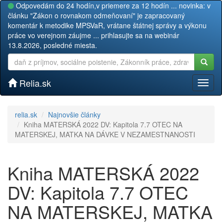
Odpovedám do 24 hodín,v priemere za 12 hodín ... novinka: v
článku "Zákon o rovnakom odmeňovaní" je zapracovaný
komentár k metodike MPSVaR, vrátane štátnej správy a výkonu
práce vo verejnom záujme ... prihlasujte sa na webinár
13.8.2026, posledné miesta.
Relia.sk
Toggl
naviga
relia.sk
Najnovšie články
Kniha MATERSKÁ 2022 DV: Kapitola 7.7 OTEC NA
MATERSKEJ, MATKA NA DÁVKE V NEZAMESTNANOSTI
Kniha MATERSKÁ 2022
DV: Kapitola 7.7 OTEC
NA MATERSKEJ, MATKA