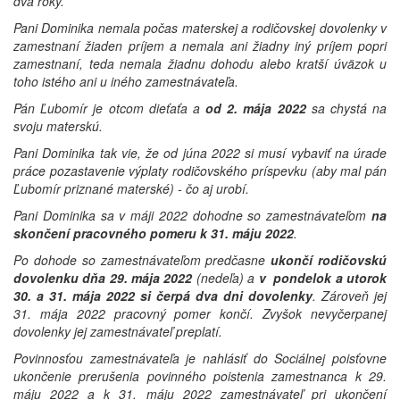
dva roky.
Pani Dominika nemala počas materskej a rodičovskej dovolenky v
zamestnaní žiaden príjem a nemala ani žiadny iný príjem popri
zamestnaní, teda nemala žiadnu dohodu alebo kratší úväzok u
toho istého ani u iného zamestnávateľa.
Pán Ľubomír je otcom dieťaťa a
od 2. mája 2022
sa chystá na
svoju materskú.
Pani Dominika tak vie, že od júna 2022 si musí vybaviť na úrade
práce pozastavenie výplaty rodičovského príspevku (aby mal pán
Ľubomír priznané materské) - čo aj urobí.
Pani Dominika sa v máji 2022 dohodne so zamestnávateľom
na
skončení pracovného pomeru k 31. máju 2022
.
Po dohode so zamestnávateľom predčasne
ukončí rodičovskú
dovolenku dňa 29. mája 2022
(nedeľa) a
v pondelok a utorok
30. a 31. mája 2022 si čerpá dva dni dovolenky
. Zároveň jej
31. mája 2022 pracovný pomer končí. Zvyšok nevyčerpanej
dovolenky jej zamestnávateľ preplatí.
Povinnosťou zamestnávateľa je nahlásiť do Sociálnej poisťovne
ukončenie prerušenia povinného poistenia zamestnanca k 29.
máju 2022 a k 31. máju 2022 zamestnávateľ pri ukončení