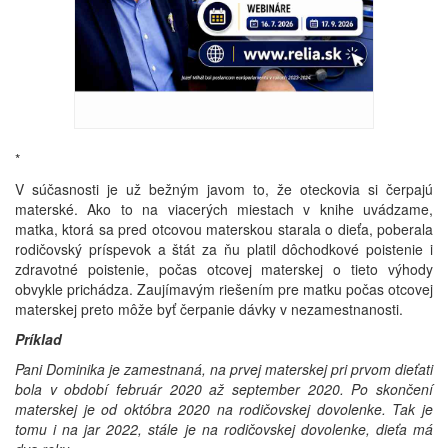
*
V súčasnosti je už bežným javom to, že oteckovia si čerpajú
materské. Ako to na viacerých miestach v knihe uvádzame,
matka, ktorá sa pred otcovou materskou starala o dieťa, poberala
rodičovský príspevok a štát za ňu platil dôchodkové poistenie i
zdravotné poistenie, počas otcovej materskej o tieto výhody
obvykle prichádza. Zaujímavým riešením pre matku počas otcovej
materskej preto môže byť čerpanie dávky v nezamestnanosti.
Príklad
Pani Dominika je zamestnaná, na prvej materskej pri prvom dieťati
bola v období február 2020 až september 2020. Po skončení
materskej je od októbra 2020 na rodičovskej dovolenke. Tak je
tomu i na jar 2022, stále je na rodičovskej dovolenke, dieťa má