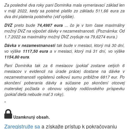
Za posledné dva roky pani Dominika mala vymeriavací základ len
v máji 2022, kedy sa poistné platilo zo základu 511,66 eura za
dva dni platenia poistného (viď vyššie).
DVZ
preto bude
74,4987 eura
... čo je v tom čase maximálny
možný DVZ na výpočet dávky v nezamestnanosti. (Poznámka: Od
1.7.2022 sa maximálny možný DVZ zvyšuje na 79,6274 eura.)
Dávka v nezamestnanosti
tak bude v mesiaci, ktorý má 30 dní,
vo výške
1117,50 eura
a v mesiaci, ktorý má 31 dní, vo výške
1154,80 eura
.
Pani Dominika tak za 6 mesiacov (pokiaľ zostane celých 6
mesiacov v evidencii na úrade práce) dostane na dávke v
nezamestnanosti vyplatenú celkovú sumu približne 6817 eur. Po
skončení poberania dávky a súčasne po skončení otcovej
materskej požiada o obnovu výplaty rodičovského príspevku
(pokiaľ dieťa nebude mať 3 roky).
*
Uzamknutý obsah.
Zaregistrujte sa
a získajte prístup k pokračovaniu