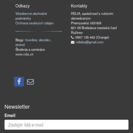
Odkazy
Kontakty
Všeobecné obchodné
RELIA, spoločnosť s ručením
podmienky
obmedzeným
Ochrana osobných údajov
Priemyselná 16318/8
821 09 Bratislava-mestská časť
Ružinov
: 0907 135 442 (Orange)
Blogy:
hnonline
,
dennikn
,
:
reliaba@gmail.com
etrend
Školenia a semináre:
www.relia.sk
Newsletter
Email