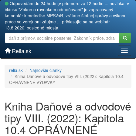
Odpovedám do 24 hodín,v priemere za 12 hodín ... novinka: v
článku "Zákon o rovnakom odmeňovaní" je zapracovaný
komentár k metodike MPSVaR, vrátane štátnej správy a výkonu
práce vo verejnom záujme ... prihlasujte sa na webinár
13.8.2026, posledné miesta.
Relia.sk
Toggl
naviga
relia.sk
Najnovšie články
Kniha Daňové a odvodové tipy VIII. (2022): Kapitola 10.4
OPRÁVNENÉ VÝDAVKY
Kniha Daňové a odvodové
tipy VIII. (2022): Kapitola
10.4 OPRÁVNENÉ