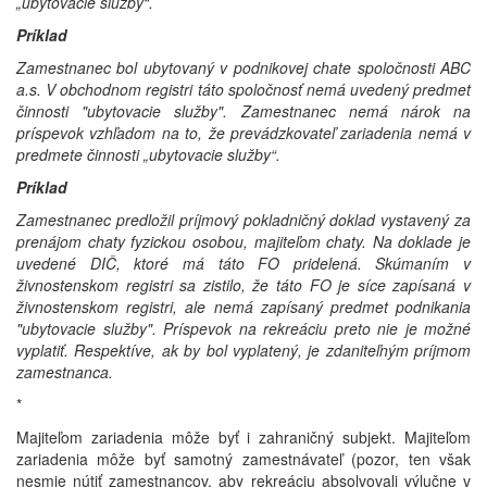
„ubytovacie služby“.
Príklad
Zamestnanec bol ubytovaný v podnikovej chate spoločnosti ABC
a.s. V obchodnom registri táto spoločnosť nemá uvedený predmet
činnosti "ubytovacie služby". Zamestnanec nemá nárok na
príspevok vzhľadom na to, že prevádzkovateľ zariadenia nemá v
predmete činnosti „ubytovacie služby“.
Príklad
Zamestnanec predložil príjmový pokladničný doklad vystavený za
prenájom chaty fyzickou osobou, majiteľom chaty. Na doklade je
uvedené DIČ, ktoré má táto FO pridelená. Skúmaním v
živnostenskom registri sa zistilo, že táto FO je síce zapísaná v
živnostenskom registri, ale nemá zapísaný predmet podnikania
"ubytovacie služby". Príspevok na rekreáciu preto nie je možné
vyplatiť. Respektíve, ak by bol vyplatený, je zdaniteľným príjmom
zamestnanca.
*
Majiteľom zariadenia môže byť i zahraničný subjekt. Majiteľom
zariadenia môže byť samotný zamestnávateľ (pozor, ten však
nesmie nútiť zamestnancov, aby rekreáciu absolvovali výlučne v