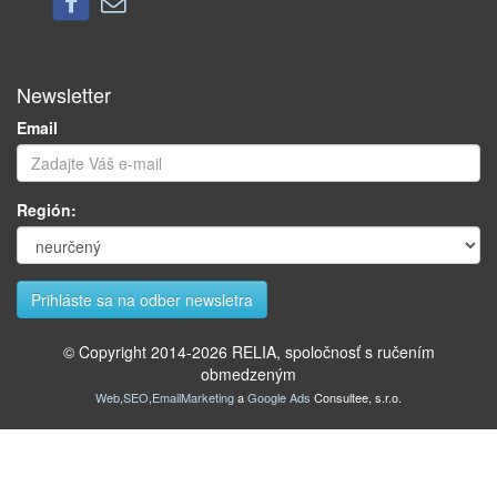
Newsletter
Email
Región:
© Copyright 2014-
2026
RELIA, spoločnosť s ručením
obmedzeným
Web
,
SEO
,
EmailMarketing
a
Google Ads
Consultee, s.r.o.