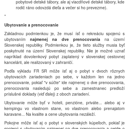
pobytové detské tábory, ale aj viacdňové detské tábory, kde
rodič ráno odovzdá dieťa a večer si ho prevezme).
*
Ubytovanie a prenocovanie
Základnou podmienkou je, že musí ísť o rekreáciu spojenú s
ubytovaním
najmenej na dve prenocovania
na území
Slovenskej republiky. Podmienkou je, že tieto služby musia byť
poskytnuté na území Slovenskej republiky. Nie je možné uznať
napríklad dovolenkový pobyt zaplatený v slovenskej cestovnej
kancelárii, ale realizovaný v zahraničí.
Podľa výkladu FR SR môže ísť aj o pobyt v dvoch rôznych
ubytovacích zariadeniach po sebe, v každom len na jedno
prenocovanie, pokiaľ "v súčte" ide najmenej o dve prenocovania,
prenocovania nasledujú po sebe a zamestnanec predloží
príslušné doklady (viď ďalej) z oboch zariadení.
Ubytovanie môže byť v hoteli, penzióne, priváte... alebo aj v
kempingu vo vlastnom stane, vo vlastnom alebo prenajatom
karavane... Na kvalite a cene ubytovania nezáleží.
Pokojne môže ísť aj o pobyt v slovenských kúpeľoch, pokiaľ je
spojený s ubytovaním najmenej na dve prenocovania a nejde o