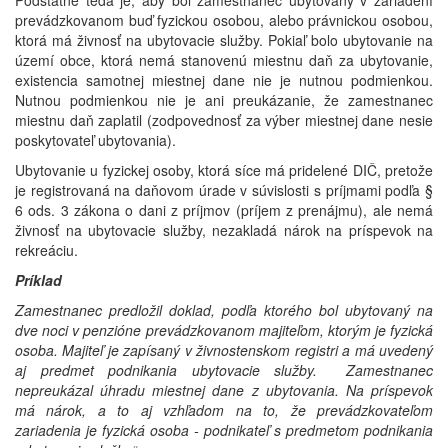
Podstatné teda je, aby bol zamestnanec ubytovaný v zariadení
prevádzkovanom buď fyzickou osobou, alebo právnickou osobou,
ktorá má živnosť na ubytovacie služby. Pokiaľ bolo ubytovanie na
území obce, ktorá nemá stanovenú miestnu daň za ubytovanie,
existencia samotnej miestnej dane nie je nutnou podmienkou.
Nutnou podmienkou nie je ani preukázanie, že zamestnanec
miestnu daň zaplatil (zodpovednosť za výber miestnej dane nesie
poskytovateľ ubytovania).
Ubytovanie u fyzickej osoby, ktorá síce má pridelené DIČ, pretože
je registrovaná na daňovom úrade v súvislosti s príjmami podľa §
6 ods. 3 zákona o dani z príjmov (príjem z prenájmu), ale nemá
živnosť na ubytovacie služby, nezakladá nárok na príspevok na
rekreáciu.
Príklad
Zamestnanec predložil doklad, podľa ktorého bol ubytovaný na
dve noci v penzióne prevádzkovanom majiteľom, ktorým je fyzická
osoba. Majiteľ je zapísaný v živnostenskom registri a má uvedený
aj predmet podnikania ubytovacie služby. Zamestnanec
nepreukázal úhradu miestnej dane z ubytovania. Na príspevok
má nárok, a to aj vzhľadom na to, že prevádzkovateľom
zariadenia je fyzická osoba - podnikateľ s predmetom podnikania