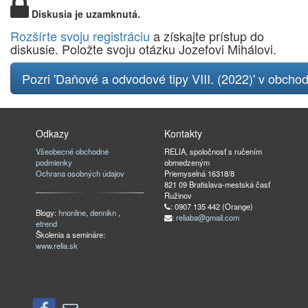
Diskusia je uzamknutá.
Rozšírte svoju registráciu
a získajte prístup do
diskusie. Položte svoju otázku Jozefovi Mihálovi.
Pozri 'Daňové a odvodové tipy VIII. (2022)' v obcho
Odkazy
Kontakty
Všeobecné obchodné
RELIA, spoločnosť s ručením
podmienky
obmedzeným
Ochrana osobných údajov
Priemyselná 16318/8
821 09 Bratislava-mestská časť
Ružinov
: 0907 135 442 (Orange)
Blogy:
hnonline
,
dennikn
,
:
reliaba@gmail.com
etrend
Školenia a semináre:
www.relia.sk