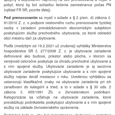
pobyt, ktorý by bol súčasťou liečenia zamestnanca počas PN
(výklad FR SR, pozrite ďalej).
Pod prenocovaním
sa myslí v súlade s § 2 písm. d) zákona č.
91/2010 Z. z. o podpore cestovného ruchu prenocovanie fyzickej
osoby v zariadení prevádzkovanom ekonomickým subjektom
poskytujúcim služby prechodného ubytovania, za ktoré odviedol
obci miestnu daň za ubytovanie.
Podľa (medzitým od 19.2.2021 už zrušenej) vyhlášky Ministerstva
hospodárstva SR č. 277/2008 Z. z. je ubytovacie zariadenie
definované ako budova, priestor alebo plocha, v ktorom sa
verejnosti celoročne poskytuje za úhradu prechodné ubytovanie a
s ním spojené služby. Ubytovacie zariadenie je aj sezónne
ubytovacie zariadenie poskytujúce ubytovanie a s ním spojené
služby najviac deväť mesiacov v roku. Uvedenou vyhláškou sa
ustanovujú klasifikačné znaky na ubytovacie zariadenia pri ich
zaraďovaní do kategórií a tried, a to v súlade s § 30 ods. 2
zákona č. 455/1991 Zb. o živnostenskom podnikaní.
Kategorizácia sa vzťahuje na ubytovacie zariadenia, ktoré
prevádzkujú podnikatelia poskytujúci ubytovanie a s ním spojené
služby na základe živnostenského oprávnenia.