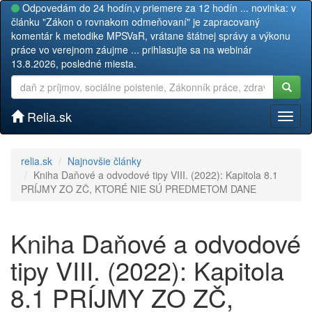
Odpovedám do 24 hodín,v priemere za 12 hodín ... novinka: v
článku "Zákon o rovnakom odmeňovaní" je zapracovaný
komentár k metodike MPSVaR, vrátane štátnej správy a výkonu
práce vo verejnom záujme ... prihlasujte sa na webinár
13.8.2026, posledné miesta.
Relia.sk
Toggl
naviga
relia.sk
Najnovšie články
Kniha Daňové a odvodové tipy VIII. (2022): Kapitola 8.1
PRÍJMY ZO ZČ, KTORÉ NIE SÚ PREDMETOM DANE
Kniha Daňové a odvodové
tipy VIII. (2022): Kapitola
8.1 PRÍJMY ZO ZČ,