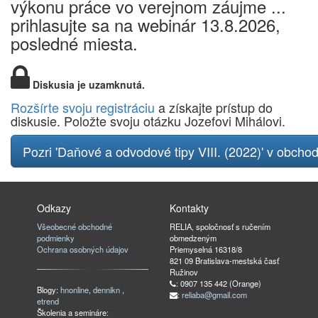
výkonu práce vo verejnom záujme ...
prihlasujte sa na webinár 13.8.2026,
posledné miesta.
Diskusia je uzamknutá.
Rozšírte svoju registráciu
a získajte prístup do
diskusie. Položte svoju otázku Jozefovi Mihálovi.
Pozri 'Daňové a odvodové tipy VIII. (2022)' v obcho
Odkazy
Kontakty
Všeobecné obchodné
RELIA, spoločnosť s ručením
podmienky
obmedzeným
Ochrana osobných údajov
Priemyselná 16318/8
821 09 Bratislava-mestská časť
Ružinov
: 0907 135 442 (Orange)
Blogy:
hnonline
,
dennikn
,
:
reliaba@gmail.com
etrend
Školenia a semináre: