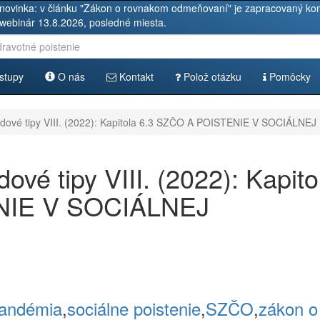
novinka: v článku "Zákon o rovnakom odmeňovaní" je zapracovaný kom
 webinár 13.8.2026, posledné miesta.
stupy
O nás
Kontakt
Polož otázku
Pomôcky
dové tipy VIII. (2022): Kapitola 6.3 SZČO A POISTENIE V SOCIÁLNE
vé tipy VIII. (2022): Kapito
NIE V SOCIÁLNEJ
andémia
,
sociálne poistenie
,
SZČO
,
zákon o