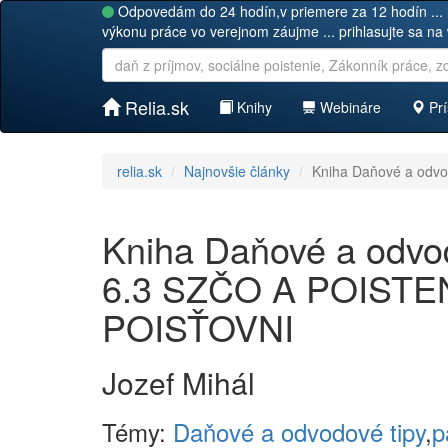
Odpovedám do 24 hodín,v priemere za 12 hodín ... 
výkonu práce vo verejnom záujme ... prihlasujte sa na
Relia.sk
Knihy
Webináre
Prí
relia.sk
Najnovšie články
Kniha Daňové a odvo
Kniha Daňové a odvodo
6.3 SZČO A POISTE
POISŤOVNI
Jozef Mihál
Témy:
Daňové a odvodové tipy
,
p