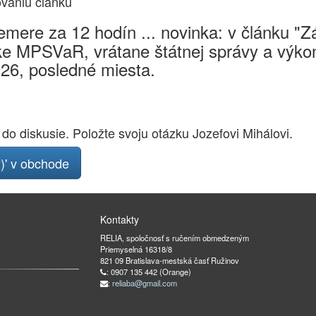
ovaniu článku
mere za 12 hodín ... novinka: v článku "
e MPSVaR, vrátane štátnej správy a výkon
026, posledné miesta.
 do diskusie. Položte svoju otázku Jozefovi Mihálovi.
2)' v obchode
Kontakty
RELIA, spoločnosť s ručením obmedzeným
Priemyselná 16318/8
821 09 Bratislava-mestská časť Ružinov
: 0907 135 442 (Orange)
:
reliaba@gmail.com