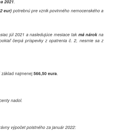
na 2021
.
2 eur)
potrebnú pre vznik povinného nemocenského a
esiac júl 2021 a nasledujúce mesiace tak
má nárok
na
pokiaľ čerpá príspevky z opatrenia č. 2, nesmie sa z
í základ najmenej
566,50 eura
.
centy nadol.
ávny výpočet poistného za január 2022: