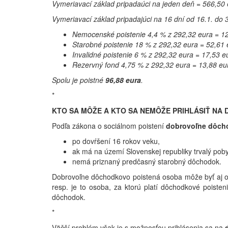
Vymeriavací základ pripadaúci na jeden deň = 566,50
Vymeriavací základ pripadajúci na 16 dní od 16.1. do 
Nemocenské poistenie 4,4 % z 292,32 eura = 12,
Starobné poistenie 18 % z 292,32 eura = 52,61 
Invalidné poistenie 6 % z 292,32 eura = 17,53 e
Rezervný fond 4,75 % z 292,32 eura = 13,88 eu
Spolu je poistné
96,88 eura
.
*
KTO SA MÔŽE A KTO SA NEMÔŽE PRIHLÁSIŤ NA
Podľa zákona o sociálnom poistení
dobrovoľne dôch
po dovŕšení 16 rokov veku,
ak má na území Slovenskej republiky trvalý poby
nemá priznaný predčasný starobný dôchodok.
Dobrovoľne dôchodkovo poistená osoba môže byť aj 
resp. je to osoba, za ktorú platí dôchodkové poisteni
dôchodok.
*
Väčší problém však je s možnosťou prihlásenia sa na