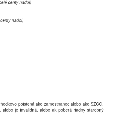
celé centy nadol)
 centy nadol)
ôchodkovo poistená ako zamestnanec alebo ako SZČO,
), alebo je invalidná, alebo ak poberá riadny starobný