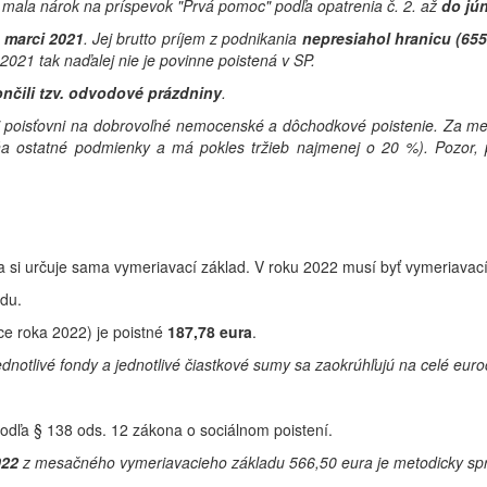
mala nárok na príspevok "Prvá pomoc" podľa opatrenia č. 2. až
do jú
 marci 2021
. Jej brutto príjem z podnikania
nepresiahol hranicu (655
2021 tak naďalej nie je povinne poistená v SP.
ončili tzv. odvodové prázdniny
.
ej poisťovni na dobrovoľné nemocenské a dôchodkové poistenie. Za m
ňa ostatné podmienky a má pokles tržieb najmenej o 20 %).
Pozor, 
si určuje sama vymeriavací základ. V roku 2022 musí byť vymeriavac
du.
ce roka 2022) je poistné
187,78 eura
.
notlivé fondy a jednotlivé čiastkové sumy sa zaokrúhľujú na celé euro
podľa § 138 ods. 12 zákona o sociálnom poistení.
022
z mesačného vymeriavacieho základu 566,50 eura je metodicky spr