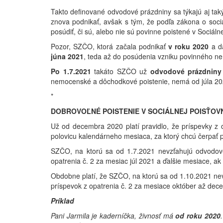
Takto definované odvodové prázdniny sa týkajú aj taký
znova podnikať, avšak s tým, že podľa zákona o soc
posúdiť, či sú, alebo nie sú povinne poistené v Sociálne
Pozor, SZČO, ktorá začala podnikať
v roku 2020
a d
júna 2021
, teda až do posúdenia vzniku povinného n
Po 1.7.2021
takáto SZČO už
odvodové prázdnin
nemocenské a dôchodkové poistenie, nemá od júla 2021
*
DOBROVOĽNÉ POISTENIE V SOCIÁLNEJ POISŤOV
Už od decembra 2020 platí pravidlo, že príspevky z
polovicu kalendárneho mesiaca, za ktorý chcú čerpať pr
SZČO, na ktorú sa od 1.7.2021 nevzťahujú odvodov
opatrenia č. 2 za mesiac júl 2021 a ďalšie mesiace, ak
Obdobne platí, že SZČO, na ktorú sa od 1.10.2021 ne
príspevok z opatrenia č. 2 za mesiace október až de
Príklad
Pani Jarmila je kaderníčka, živnosť má
od roku 2020