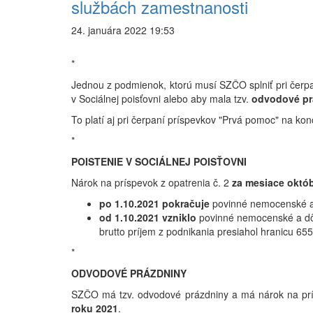
službách zamestnanosti
24. januára 2022 19:53
*
Jednou z podmienok, ktorú musí SZČO splniť pri čerpa
v Sociálnej poisťovni alebo aby mala tzv.
odvodové pr
To platí aj pri čerpaní príspevkov "Prvá pomoc" na kon
*
POISTENIE V SOCIÁLNEJ POISŤOVNI
Nárok na príspevok z opatrenia č. 2
za mesiace októ
po 1.10.2021 pokračuje
povinné nemocenské a d
od 1.10.2021 vzniklo
povinné nemocenské a dôch
brutto príjem z podnikania presiahol hranicu 65
*
ODVODOVÉ PRÁZDNINY
SZČO má tzv. odvodové prázdniny a má nárok na prí
roku 2021
.