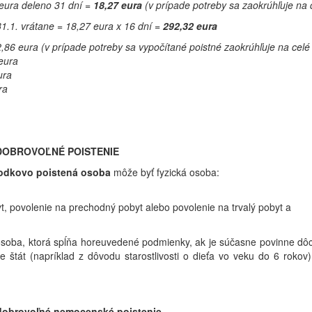
 eura deleno 31 dní =
18,27 eura
(v prípade potreby sa zaokrúhľuje na 
31.1. vrátane = 18,27 eura x 16 dní =
292,32 eura
86 eura (v prípade potreby sa vypočítané poistné zaokrúhľuje na celé
eura
ura
ra
 DOBROVOĽNÉ POISTENIE
odkovo poistená osoba
môže byť fyzická osoba:
t, povolenie na prechodný pobyt alebo povolenie na trvalý pobyt a
osoba, ktorá spĺňa horeuvedené podmienky, ak je súčasne povinne d
e štát (napríklad z dôvodu starostlivosti o dieťa vo veku do 6 rokov
dobrovoľné nemocenské poistenie
.