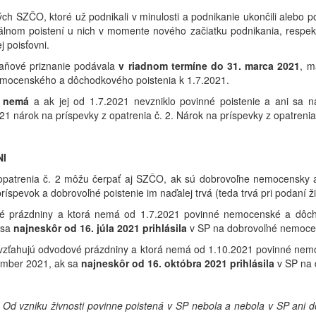
ch SZČO, ktoré už podnikali v minulosti a podnikanie ukončili alebo po
iálnom poistení u nich v momente nového začiatku podnikania, respek
j poisťovni.
aňové priznanie podávala
v riadnom termíne do 31. marca 2021
, m
emocenského a dôchodkového poistenia k 1.7.2021.
y nemá
a ak jej od 1.7.2021 nevzniklo povinné poistenie a ani sa n
 nárok na príspevky z opatrenia č. 2. Nárok na príspevky z opatrenia
NI
 opatrenia č. 2 môžu čerpať aj SZČO, ak sú dobrovoľne nemocensky a
íspevok a dobrovoľné poistenie im naďalej trvá (teda trvá pri podaní ži
é prázdniny a ktorá nemá od 1.7.2021 povinné nemocenské a dôchod
 sa
najneskôr od 16. júla 2021 prihlásila
v SP na dobrovoľné nemocen
vzťahujú odvodové prázdniny a ktorá nemá od 1.10.2021 povinné nemo
cember 2021, ak sa
najneskôr od 16. októbra 2021 prihlásila
v SP na 
. Od vzniku živnosti povinne poistená v SP nebola a nebola v SP ani d