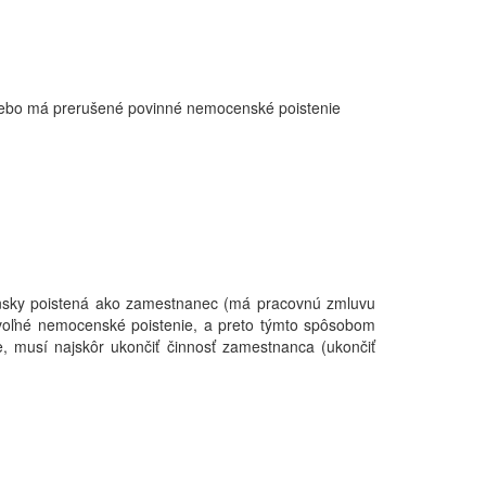
alebo má prerušené povinné nemocenské poistenie
nsky poistená ako zamestnanec (má pracovnú zmluvu
ovoľné nemocenské poistenie, a preto týmto spôsobom
, musí najskôr ukončiť činnosť zamestnanca (ukončiť