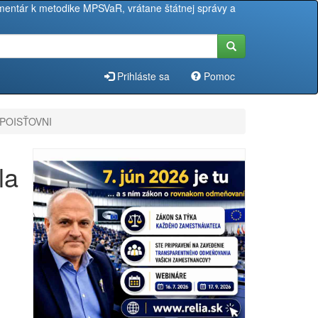
entár k metodike MPSVaR, vrátane štátnej správy a
Prihláste sa
Pomoc
J POISŤOVNI
la