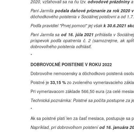
2020, vzťahovali sa na ňu tzv.
odvodové prázdniny
a 
Pani Jarmila
podala daňové priznanie za rok 2020 v
dôchodkového poistenia v Sociálnej poisťovni a od 1.7.
Podľa pravidiel "Prvej pomoci" jej však
k 30.6.2021 sk
Pani Jarmila sa
od 16. júla 2021
prihlásila v Sociáln
príspevok podľa opatrenia č. 2 (samozrejme, ak spĺ
dobrovoľného poistenia odhlásiť.
*
DOBROVOĽNÉ POISTENIE V ROKU 2022
Dobrovoľne nemocensky a dôchodkovo poistená osoba 
Poistné je
33,15 %
zo zvoleného vymeriavacieho zákla
Pri vymeriavacom základe 566,50 eura (za celé mesia
Technická poznámka: Poistné sa počíta postupne za jed
*
Ak sa poistné platí len za časť mesiaca, postupuje sa 
Napríklad, pri dobrovoľnom poistení
od 16. januára 2