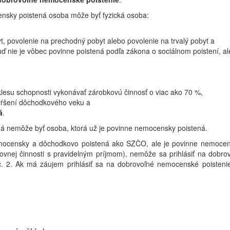
nsky poistená osoba môže byť fyzická osoba:
t, povolenie na prechodný pobyt alebo povolenie na trvalý pobyt a
ď nie je vôbec povinne poistená podľa zákona o sociálnom poistení, 
lesu schopnosti vykonávať zárobkovú činnosť o viac ako 70 %,
vŕšení dôchodkového veku a
á
.
ná nemôže byť osoba, ktorá už je povinne nemocensky poistená.
emocensky a dôchodkovo poistená ako SZČO, ale je povinne nemoce
ovnej činnosti s pravidelným príjmom), nemôže sa prihlásiť na dobr
. 2. Ak má záujem prihlásiť sa na dobrovoľné nemocenské poistenie