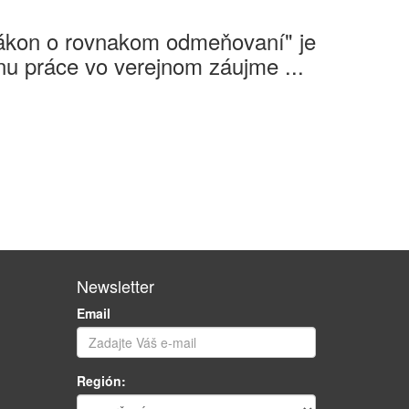
Zákon o rovnakom odmeňovaní" je
u práce vo verejnom záujme ...
Newsletter
Email
Región: