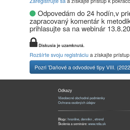
Zaregistrujte sa
a získajte prístup k pokrač
Odpovedám do 24 hodín,v prie
zapracovaný komentár k metodik
prihlasujte sa na webinár 13.8.2
Diskusia je uzamknutá.
Rozšírte svoju registráciu
a získajte prístup
Pozri 'Daňové a odvodové tipy VIII. (202
Odkazy
Všeobecné obchodné podmienky
Ochrana osobných údajov
Blogy:
hnonline
,
dennikn
,
etrend
Školenia a semináre:
www.relia.sk