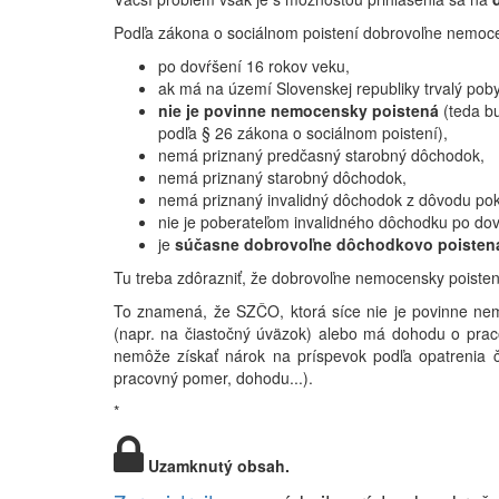
Podľa zákona o sociálnom poistení dobrovoľne nemoce
po dovŕšení 16 rokov veku,
ak má na území Slovenskej republiky trvalý poby
nie je povinne nemocensky poistená
(teda bu
podľa § 26 zákona o sociálnom poistení),
nemá priznaný predčasný starobný dôchodok,
nemá priznaný starobný dôchodok,
nemá priznaný invalidný dôchodok z dôvodu pok
nie je poberateľom invalidného dôchodku po do
je
súčasne dobrovoľne dôchodkovo poisten
Tu treba zdôrazniť, že dobrovoľne nemocensky poiste
To znamená, že SZČO, ktorá síce nie je povinne n
(napr. na čiastočný úväzok) alebo má dohodu o prac
nemôže získať nárok na príspevok podľa opatrenia č
pracovný pomer, dohodu...).
*
Uzamknutý obsah.