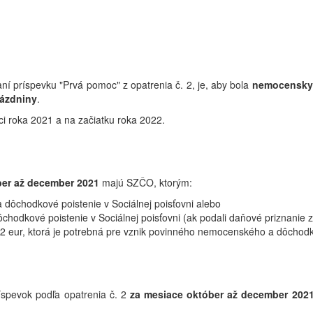
ní príspevku "Prvá pomoc" z opatrenia č. 2, je, aby bola
nemocensky
ázdniny
.
ci roka 2021 a na začiatku roka 2022.
ber až december 2021
majú SZČO, ktorým:
ôchodkové poistenie v Sociálnej poisťovni alebo
odkové poistenie v Sociálnej poisťovni (ak podali daňové priznanie 
52 eur, ktorá je potrebná pre vznik povinného nemocenského a dôchodko
spevok podľa opatrenia č. 2
za mesiace október až december 202