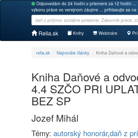
Odpovedám do 24 hodín,v priemere za 12 hodín ... 
výkonu práce vo verejnom záujme ... prihlasujte sa na
Relia.sk
Knihy
Webináre
Prí
relia.sk
Najnovšie články
Kniha Daňové a odvo
Kniha Daňové a odvodo
4.4 SZČO PRI UPL
BEZ SP
Jozef Mihál
Témy:
autorský honorár
,
daň z pr