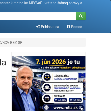
entár k metodike MPSVaR, vrátane štátnej správy a
Prihláste sa
Pomoc
DAVKOV BEZ SP
la