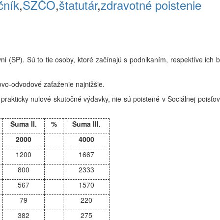
čník
,
SZČO
,
štatutár
,
zdravotné poistenie
ni (SP). Sú to tie osoby, ktoré začínajú s podnikaním, respektíve ich 
ovo-odvodové zaťaženie najnižšie.
rakticky nulové skutočné výdavky, nie sú poistené v Sociálnej poisťov
Suma II.
%
Suma III.
2000
4000
1200
1667
800
2333
567
1570
79
220
382
275