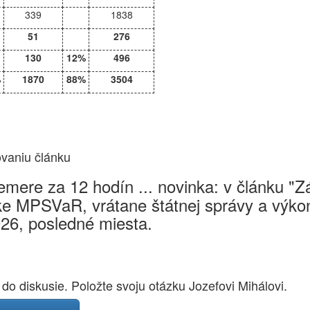
339
1838
51
276
130
12%
496
%
1870
88%
3504
ovaniu článku
mere za 12 hodín ... novinka: v článku "
e MPSVaR, vrátane štátnej správy a výkon
026, posledné miesta.
 do diskusie. Položte svoju otázku Jozefovi Mihálovi.