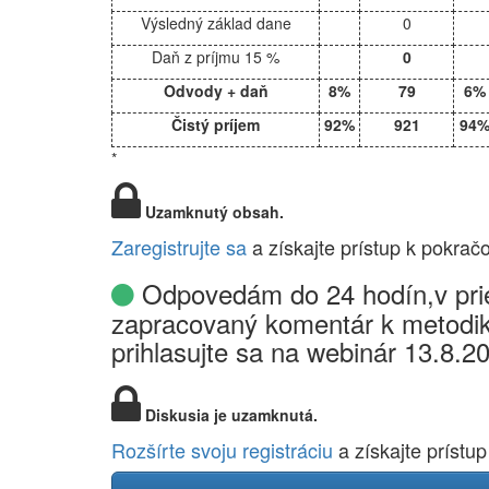
Výsledný základ dane
0
Daň z príjmu 15 %
0
Odvody + daň
8%
79
6%
Čistý príjem
92%
921
94
*
Uzamknutý obsah.
Zaregistrujte sa
a získajte prístup k pokrač
Odpovedám do 24 hodín,v prie
zapracovaný komentár k metodik
prihlasujte sa na webinár 13.8.2
Diskusia je uzamknutá.
Rozšírte svoju registráciu
a získajte prístup