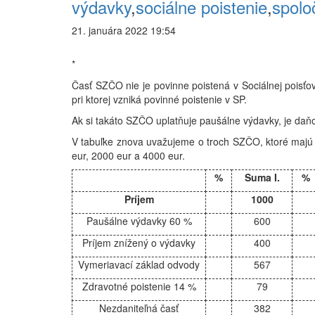
výdavky
,
sociálne poistenie
,
spolo
21. januára 2022 19:54
*
Časť SZČO nie je povinne poistená v Sociálnej poisťov
pri ktorej vzniká povinné poistenie v SP.
Ak si takáto SZČO uplatňuje paušálne výdavky, je daň
V tabuľke znova uvažujeme o troch SZČO, ktoré majú p
eur, 2000 eur a 4000 eur.
%
Suma I.
%
Príjem
1000
Paušálne výdavky 60 %
600
Príjem znížený o výdavky
400
Vymeriavací základ odvody
567
Zdravotné poistenie 14 %
79
Nezdaniteľná časť
382