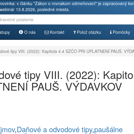
novinka: v článku "Zákon o rovnakom odmeňovaní" je zapracovaný kom
 webinár 13.8.2026, posledné miesta.
stupy
O nás
Kontakt
Polož otázku
Pomôcky
dové tipy VIII. (2022): Kapitola 4.4 SZČO PRI UPLATNENÍ PAUŠ. VÝ
vé tipy VIII. (2022): Kapito
ATNENÍ PAUŠ. VÝDAVKOV
íjmov
,
Daňové a odvodové tipy
,
paušálne