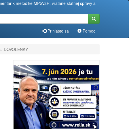
entár k metodike MPSVaR, vrátane štátnej správy a
Prihláste sa
Pomoc
EJ DOVOLENKY