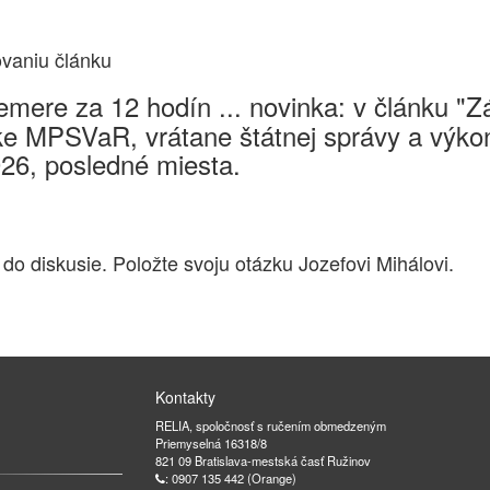
ovaniu článku
mere za 12 hodín ... novinka: v článku "
e MPSVaR, vrátane štátnej správy a výkon
026, posledné miesta.
 do diskusie. Položte svoju otázku Jozefovi Mihálovi.
Kontakty
RELIA, spoločnosť s ručením obmedzeným
Priemyselná 16318/8
821 09 Bratislava-mestská časť Ružinov
: 0907 135 442 (Orange)