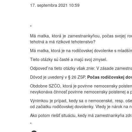
17. septembra 2021 10:59
*
Má matka, ktorá je zamestnankyňou, počas svojej ro
tehotná a má rizikové tehotenstvo?
Má matka, ktorá je na rodičovskej dovolenke s mladším
Tieto otázky sú časté a majú svoj zmysel.
Odpoveď na tieto otázky však znie: V zásade zamest
Dôvod je uvedený v § 26 ZSP.
Počas rodičovskej do
Obdobne SZČO, ktorá je povinne nemocensky poistená
nevykonáva činnosť povinne nemocensky poistenej a 
Výnimkou je prípad, kedy sa o nemocenské, resp. oše
od začiatku rodičovskej dovolenky. Vtedy je nárok na
Ako potom riešiť situáciu, kedy má zamestnankyňa zdr
*