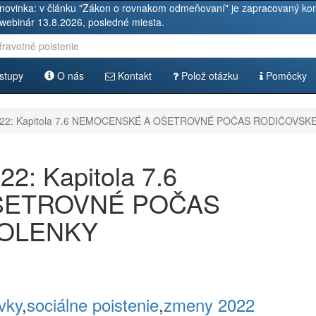
novinka: v článku "Zákon o rovnakom odmeňovaní" je zapracovaný kom
 webinár 13.8.2026, posledné miesta.
stupy
O nás
Kontakt
Polož otázku
Pomôcky
022: Kapitola 7.6 NEMOCENSKÉ A OŠETROVNÉ POČAS RODIČOVSK
: Kapitola 7.6
ŠETROVNÉ POČAS
VOLENKY
vky
,
sociálne poistenie
,
zmeny 2022