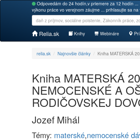
Odpovedám do 24 hodín,v priemere za 12 hodín ... 
výkonu práce vo verejnom záujme ... prihlasujte sa na
Relia.sk
Knihy
Webináre
Prí
relia.sk
Najnovšie články
Kniha MATERSKÁ 2
Kniha MATERSKÁ 2022
NEMOCENSKÉ A O
RODIČOVSKEJ DO
Jozef Mihál
Témy:
materské
,
nemocenské dá