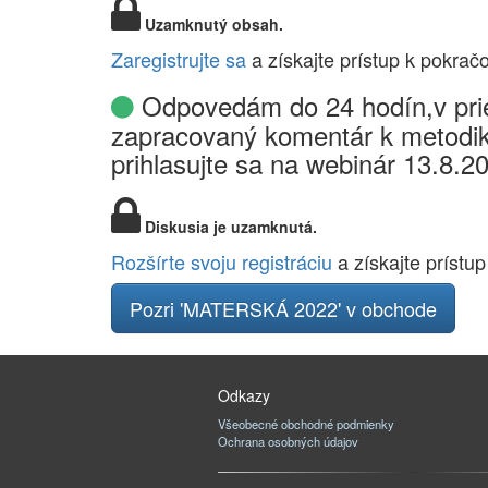
Uzamknutý obsah.
Zaregistrujte sa
a získajte prístup k pokrač
Odpovedám do 24 hodín,v prie
zapracovaný komentár k metodik
prihlasujte sa na webinár 13.8.2
Diskusia je uzamknutá.
Rozšírte svoju registráciu
a získajte prístup
Pozri 'MATERSKÁ 2022' v obchode
Odkazy
Všeobecné obchodné podmienky
Ochrana osobných údajov