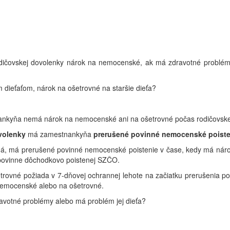
dičovskej dovolenky nárok na nemocenské, ak má zdravotné problém
 dieťaťom, nárok na ošetrovné na staršie dieťa?
nankyňa nemá nárok na nemocenské ani na ošetrovné počas rodičovske
volenky
má zamestnankyňa
prerušené povinné nemocenské poiste
, má prerušené povinné nemocenské poistenie v čase, kedy má nárok 
povinne dôchodkovo poistenej SZČO.
trovné požiada v 7-dňovej ochrannej lehote na začiatku prerušenia p
 nemocenské alebo na ošetrovné.
avotné problémy alebo má problém jej dieťa?