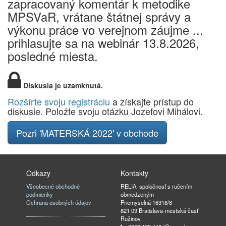
zapracovaný komentár k metodike
MPSVaR, vrátane štátnej správy a
výkonu práce vo verejnom záujme ...
prihlasujte sa na webinár 13.8.2026,
posledné miesta.
Diskusia je uzamknutá.
Rozšírte svoju registráciu
a získajte prístup do
diskusie. Položte svoju otázku Jozefovi Mihálovi.
Pozri 'MATERSKÁ 2022' v obchode
Odkazy
Kontakty
Všeobecné obchodné
RELIA, spoločnosť s ručením
podmienky
obmedzeným
Ochrana osobných údajov
Priemyselná 16318/8
821 09 Bratislava-mestská časť
Ružinov