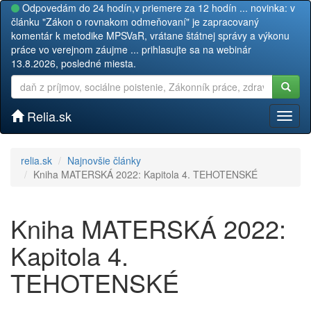
Odpovedám do 24 hodín,v priemere za 12 hodín ... novinka: v
článku "Zákon o rovnakom odmeňovaní" je zapracovaný
komentár k metodike MPSVaR, vrátane štátnej správy a výkonu
práce vo verejnom záujme ... prihlasujte sa na webinár
13.8.2026, posledné miesta.
Relia.sk
Toggl
naviga
relia.sk
Najnovšie články
Kniha MATERSKÁ 2022: Kapitola 4. TEHOTENSKÉ
Kniha MATERSKÁ 2022:
Kapitola 4.
TEHOTENSKÉ