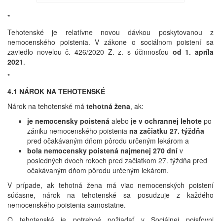
*
Tehotenské je relatívne novou dávkou poskytovanou z
nemocenského poistenia. V zákone o sociálnom poistení sa
zaviedlo novelou č. 426/2020 Z. z. s účinnosťou
od 1. apríla
2021
.
*
4.1 NÁROK NA TEHOTENSKÉ
Nárok na tehotenské má
tehotná žena
, ak:
je nemocensky poistená
alebo
je v ochrannej lehote
po
zániku nemocenského poistenia
na začiatku 27. týždňa
pred očakávaným dňom pôrodu určeným lekárom a
bola nemocensky poistená najmenej 270 dní
v
posledných dvoch rokoch pred začiatkom 27. týždňa pred
očakávaným dňom pôrodu určeným lekárom.
V prípade, ak tehotná žena má viac nemocenských poistení
súčasne, nárok na tehotenské sa posudzuje z každého
nemocenského poistenia samostatne.
O tehotenské je potrebné požiadať v Sociálnej poisťovni