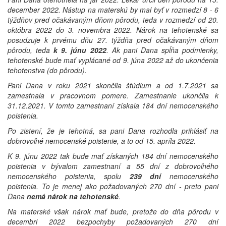
december 2022. Nástup na materskú by mal byť v rozmedzí 8 - 6
týždňov pred očakávaným dňom pôrodu, teda v rozmedzí od 20.
októbra 2022 do 3. novembra 2022. Nárok na tehotenské sa
posudzuje k prvému dňu 27. týždňa pred očakávaným dňom
pôrodu, teda
k 9. júnu 2022
. Ak pani Dana spĺňa podmienky,
tehotenské bude mať vyplácané od 9. júna 2022 až do ukončenia
tehotenstva (do pôrodu).
Pani Dana v roku 2021 skončila štúdium a od 1.7.2021 sa
zamestnala v pracovnom pomere. Zamestnanie ukončila k
31.12.2021. V tomto zamestnaní získala 184 dní nemocenského
poistenia.
Po zistení, že je tehotná, sa pani Dana rozhodla prihlásiť na
dobrovoľné nemocenské poistenie, a to od 15. apríla 2022.
K 9. júnu 2022 tak bude mať získaných 184 dní nemocenského
poistenia v bývalom zamestnaní a 55 dní z dobrovoľného
nemocenského poistenia, spolu
239 dní
nemocenského
poistenia. To je menej ako požadovaných 270 dní - preto pani
Dana
nemá nárok na tehotenské
.
Na materské však nárok mať bude, pretože do dňa pôrodu v
decembri 2022 bezpochyby požadovaných 270 dní