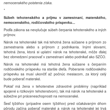
nemocenského poistenia získa.
*
Súbeh tehotenského a príjmu v zamestnaní, materského,
nemocenského, rodičovského príspevku...
Podľa zákona sa nevylučuje súbeh čerpania tehotenského a iných
príjmov.
Nárok na tehotenské tak má tehotná žena súčasne s príjmom zo
zamestnania alebo s príjmom z podnikania. Inými slovami,
tehotná žena, ktorá si uplatní nárok na tehotenské, môže ďalej
bez obmedzení pracovať v zamestnaní alebo podnikať ako SZČO.
Nárok na tehotenské má tehotná žena súčasne s čerpaním
rodičovského príspevku na staršie dieťa. Poberanie rodičovského
príspevku sa musí ukončiť až počnúc mesiacom, za ktorý celý
bude poberať materské.
Pokiaľ má žena v tehotenstve zdravotné problémy (napríklad
spojené s rizikovým tehotenstvom), tak má nárok na tehotenské a
súbežne pri práceneschopnosti na nemocenské.
Šesť týždňov (prípadne osem týždňov) pred očakávaným dňom
pôrodu začína poberať materské a nárok na tehotenské jej trvá