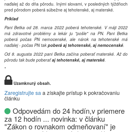
naďalej až do dňa pôrodu. Inými slovami, v posledných týždňoch
pred pôrodom poberá súbežne aj tehotenské, aj materské.
Príklad
Pani Betka od 28. marca 2022 poberá tehotenské. V máji 2022
má zdravotné problémy a lekár ju "pošle" na PN. Pani Betka
poberá počas PN nemocenské, ale nárok na tehotenské má
naďalej - počas PN tak
poberá aj tehotenské, aj nemocenské
.
Od 8. augusta 2022 pani Betka začína poberať materské. Až do
pôrodu tak bude poberať
aj tehotenské, aj materské
.
*
Uzamknutý obsah.
Zaregistrujte sa
a získajte prístup k pokračovaniu
článku
Odpovedám do 24 hodín,v priemere
za 12 hodín ... novinka: v článku
"Zákon o rovnakom odmeňovaní" je