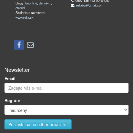
: 0907 135 442 (Orange)
Blogy:
hnonline
,
dennikn
,
:
reliaba@gmail.com
etrend
Školenia a semináre:
www.relia.sk
Newsletter
Email
Región: