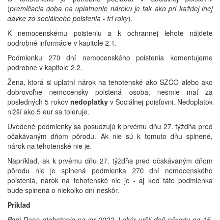
(
premlčacia doba na uplatnenie nároku je tak ako pri každej inej
dávke zo sociálneho poistenia - tri roky
).
K nemocenskému poisteniu a k ochrannej lehote nájdete
podrobné informácie v kapitole 2.1.
Podmienku 270 dní nemocenského poistenia komentujeme
podrobne v kapitole 2.2.
Žena, ktorá si uplatní nárok na tehotenské ako SZČO alebo ako
dobrovoľne nemocensky poistená osoba, nesmie mať za
posledných 5 rokov
nedoplatky
v Sociálnej poisťovni. Nedoplatok
nižší ako 5 eur sa toleruje.
Uvedené podmienky sa posudzujú k prvému dňu 27. týždňa pred
očakávaným dňom pôrodu. Ak nie sú k tomuto dňu splnené,
nárok na tehotenské nie je.
Napríklad, ak k prvému dňu 27. týždňa pred očakávaným dňom
pôrodu nie je splnená podmienka 270 dní nemocenského
poistenia, nárok na tehotenské nie je - aj keď táto podmienka
bude splnená o niekoľko dní neskôr.
Príklad
Pani Dana otehotnela na jar 2022. Lekár určil deň pôrodu na 15.