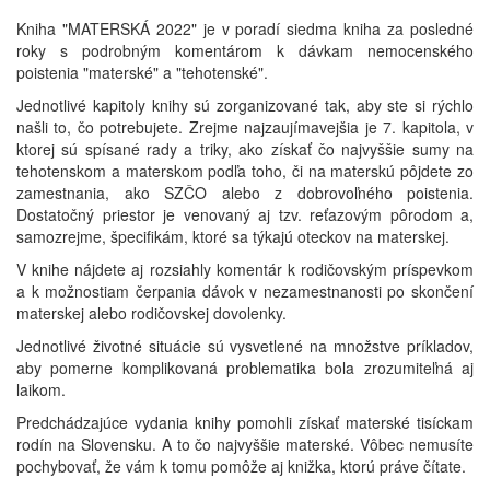
Kniha "MATERSKÁ 2022" je v poradí siedma kniha za posledné
roky s podrobným komentárom k dávkam nemocenského
poistenia "materské" a "tehotenské".
Jednotlivé kapitoly knihy sú zorganizované tak, aby ste si rýchlo
našli to, čo potrebujete. Zrejme najzaujímavejšia je 7. kapitola, v
ktorej sú spísané rady a triky, ako získať čo najvyššie sumy na
tehotenskom a materskom podľa toho, či na materskú pôjdete zo
zamestnania, ako SZČO alebo z dobrovoľného poistenia.
Dostatočný priestor je venovaný aj tzv. reťazovým pôrodom a,
samozrejme, špecifikám, ktoré sa týkajú oteckov na materskej.
V knihe nájdete aj rozsiahly komentár k rodičovským príspevkom
a k možnostiam čerpania dávok v nezamestnanosti po skončení
materskej alebo rodičovskej dovolenky.
Jednotlivé životné situácie sú vysvetlené na množstve príkladov,
aby pomerne komplikovaná problematika bola zrozumiteľná aj
laikom.
Predchádzajúce vydania knihy pomohli získať materské tisíckam
rodín na Slovensku. A to čo najvyššie materské. Vôbec nemusíte
pochybovať, že vám k tomu pomôže aj knižka, ktorú práve čítate.