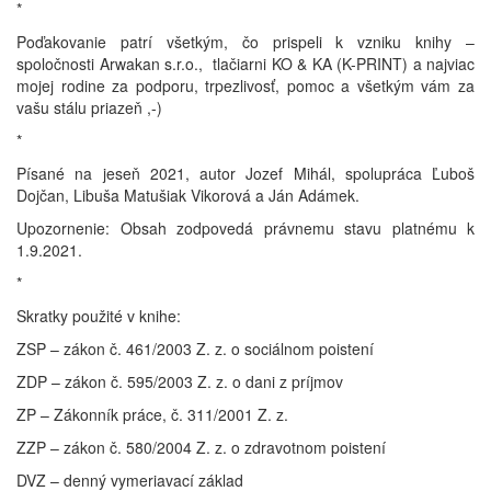
*
Poďakovanie patrí všetkým, čo prispeli k vzniku knihy –
spoločnosti Arwakan s.r.o., tlačiarni KO & KA (K-PRINT) a najviac
mojej rodine za podporu, trpezlivosť, pomoc a všetkým vám za
vašu stálu priazeň ,-)
*
Písané na jeseň 2021, autor Jozef Mihál, spolupráca Ľuboš
Dojčan, Libuša Matušiak Vikorová a Ján Adámek.
Upozornenie: Obsah zodpovedá právnemu stavu platnému k
1.9.2021.
*
Skratky použité v knihe:
ZSP – zákon č. 461/2003 Z. z. o sociálnom poistení
ZDP – zákon č. 595/2003 Z. z. o dani z príjmov
ZP – Zákonník práce, č. 311/2001 Z. z.
ZZP – zákon č. 580/2004 Z. z. o zdravotnom poistení
DVZ – denný vymeriavací základ