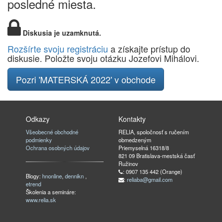
posledné miesta.
Diskusia je uzamknutá.
Rozšírte svoju registráciu
a získajte prístup do
diskusie. Položte svoju otázku Jozefovi Mihálovi.
Pozri 'MATERSKÁ 2022' v obchode
Odkazy
Kontakty
Všeobecné obchodné
RELIA, spoločnosť s ručením
podmienky
obmedzeným
Ochrana osobných údajov
Priemyselná 16318/8
821 09 Bratislava-mestská časť
Ružinov
: 0907 135 442 (Orange)
Blogy:
hnonline
,
dennikn
,
:
reliaba@gmail.com
etrend
Školenia a semináre:
www.relia.sk