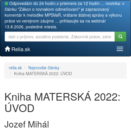
Odpovedám do 24 hodín,v priemere za 12 hodín ... novinka: v
článku "Zákon o rovnakom odmeňovaní" je zapracovaný
komentár k metodike MPSVaR, vrátane štátnej správy a výkonu
práce vo verejnom záujme ... prihlasujte sa na webinár
13.8.2026, posledné miesta.
Relia.sk
Toggl
naviga
relia.sk
Najnovšie články
Kniha MATERSKÁ 2022: ÚVOD
Kniha MATERSKÁ 2022:
ÚVOD
Jozef Mihál