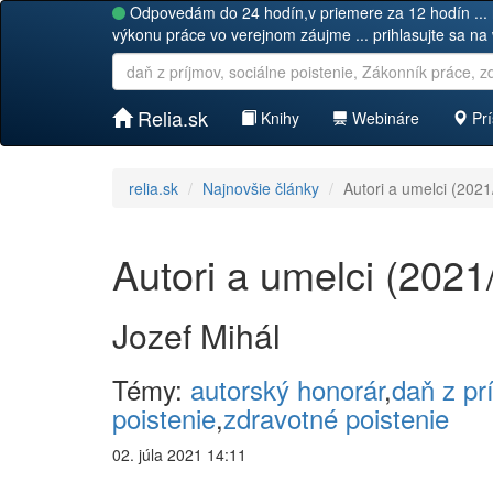
Odpovedám do 24 hodín,v priemere za 12 hodín ... 
výkonu práce vo verejnom záujme ... prihlasujte sa na
Relia.sk
Knihy
Webináre
Prí
relia.sk
Najnovšie články
Autori a umelci (202
Autori a umelci (2021
Jozef Mihál
Témy:
autorský honorár
,
daň z pr
poistenie
,
zdravotné poistenie
02. júla 2021 14:11