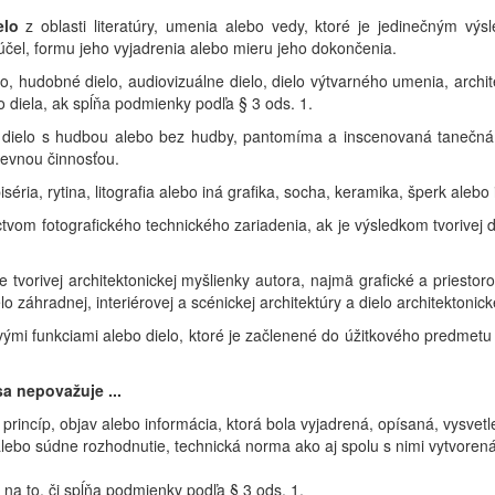
elo
z oblasti literatúry, umenia alebo vedy, ktoré je jedinečným výs
účel, formu jeho vyjadrenia alebo mieru jeho dokončenia.
elo, hudobné dielo, audiovizuálne dielo, dielo výtvarného umenia, archi
 diela, ak spĺňa podmienky podľa § 3 ods. 1.
dielo s hudbou alebo bez hudby, pantomíma a inscenovaná tanečná c
uševnou činnosťou.
éria, rytina, litografia alebo iná grafika, socha, keramika, šperk alebo
tvom fotografického technického zariadenia, ak je výsledkom tvorivej 
 tvorivej architektonickej myšlienky autora, najmä grafické a priesto
o záhradnej, interiérovej a scénickej architektúry a dielo architektonic
ými funkciami alebo dielo, ktoré je začlenené do úžitkového predmetu
sa
nepovažuje ...
princíp, objav alebo informácia, ktorá bola vyjadrená, opísaná, vysvet
alebo súdne rozhodnutie, technická norma ako aj spolu s nimi vytvoren
a to, či spĺňa podmienky podľa § 3 ods. 1,