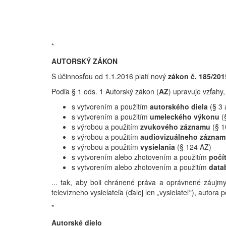
*
AUTORSKÝ ZÁKON
S účinnosťou od 1.1.2016 platí nový
zákon č. 185/201
Podľa § 1 ods. 1 Autorský zákon (
AZ
) upravuje vzťahy, 
s vytvorením a použitím
autorského diela
(§ 3 
s vytvorením a použitím
umeleckého výkonu
(
s výrobou a použitím
zvukového záznamu
(§ 
s výrobou a použitím
audiovizuálneho zázna
s výrobou a použitím
vysielania
(§ 124 AZ)
s vytvorením alebo zhotovením a použitím
počí
s vytvorením alebo zhotovením a použitím
data
... tak, aby boli chránené práva a oprávnené záuj
televízneho vysielateľa (ďalej len „vysielateľ“), autor
*
Autorské dielo