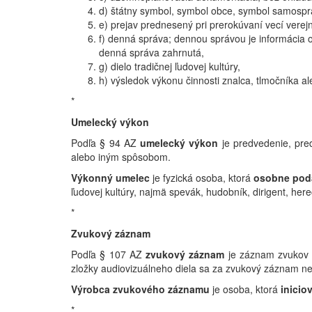
d) štátny symbol, symbol obce, symbol samospráv
e) prejav prednesený pri prerokúvaní vecí verej
f) denná správa; dennou správou je informácia o
denná správa zahrnutá,
g) dielo tradičnej ľudovej kultúry,
h) výsledok výkonu činnosti znalca, tlmočníka a
*
Umelecký výkon
Podľa § 94 AZ
umelecký výkon
je predvedenie, pred
alebo iným spôsobom.
Výkonný umelec
je fyzická osoba, ktorá
osobne pod
ľudovej kultúry, najmä spevák, hudobník, dirigent, herec
*
Zvukový záznam
Podľa § 107 AZ
zvukový záznam
je záznam zvukov 
zložky audiovizuálneho diela sa za zvukový záznam n
Výrobca zvukového záznamu
je osoba, ktorá
inicio
*