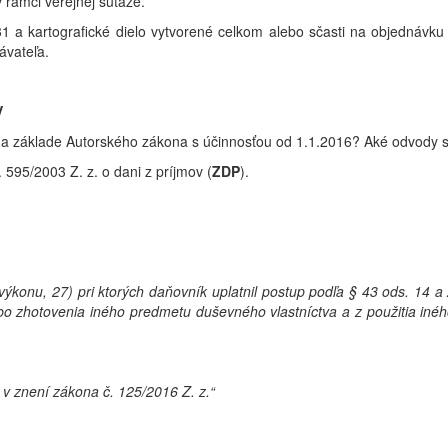
 rámci verejnej súťaže.
1 a kartografické dielo vytvorené celkom alebo sčasti na objednávku
ávateľa.
V
na základe Autorského zákona s účinnosťou od 1.1.2016? Aké odvody s
595/2003 Z. z. o dani z príjmov (
ZDP
).
 výkonu, 27) pri ktorých daňovník uplatnil postup podľa § 43 ods. 14 a
alebo zhotovenia iného predmetu duševného vlastníctva a z použitia in
 v znení zákona č. 125/2016 Z. z.“