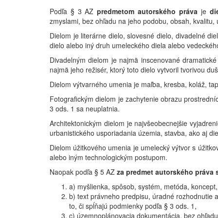
Podľa § 3 AZ
predmetom autorského práva
je
di
zmyslami, bez ohľadu na jeho podobu, obsah, kvalitu, 
Dielom je literárne dielo, slovesné dielo, divadelné di
dielo alebo iný druh umeleckého diela alebo vedeckého
Divadelným dielom je najmä inscenované dramatické 
najmä jeho režisér, ktorý toto dielo vytvoril tvorivou d
Dielom výtvarného umenia je maľba, kresba, koláž, tapis
Fotografickým dielom je zachytenie obrazu prostredníc
3 ods. 1 sa neuplatnia.
Architektonickým dielom je najvšeobecnejšie vyjadrenie
urbanistického usporiadania územia, stavba, ako aj diel
Dielom úžitkového umenia je umelecký výtvor s úžitkov
alebo iným technologickým postupom.
Naopak podľa § 5 AZ
za predmet autorského práva 
a) myšlienka, spôsob, systém, metóda, koncept, 
b) text právneho predpisu, úradné rozhodnutie 
to, či spĺňajú podmienky podľa § 3 ods. 1,
c) územnoplánovacia dokumentácia, bez ohľadu n