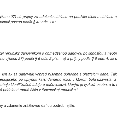
výkonu 27) sú príjmy za udelenie súhlasu na použitie diela a súhlasu
latnil postup podľa § 43 ods. 14.“
nskej republiky daňovníkom s obmedzenou daňovou povinnosťou a neo
kého výkonu 27) podľa § 6 ods. 2 písm. a) a príjmy podľa § 6 ods. 4, ak
, len ak sa daňovník vopred písomne dohodne s platiteľom dane. Takú
júceho po uplynutí kalendárneho roka, v ktorom bola uzavretá, a to 
huje identifikačné údaje o daňovníkovi, ktorým je fyzická osoba, a to
 pridelené rodné číslo v Slovenskej republike."
íjmy a zdanenie zrážkovou daňou podrobnejšie.