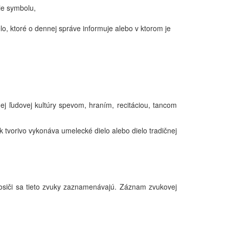
ie symbolu,
o, ktoré o dennej správe informuje alebo v ktorom je
ej ľudovej kultúry spevom, hraním, recitáciou, tancom
k tvorivo vykonáva umelecké dielo alebo dielo tradičnej
iči sa tieto zvuky zaznamenávajú. Záznam zvukovej