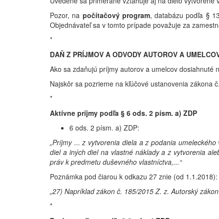
Uvedené sa primerane vzťahuje aj na dielo vytvorené v
Pozor, na
počítačový program
, databázu podľa § 13
Objednávateľ sa v tomto prípade považuje za zamestn
*
DAŇ Z PRÍJMOV A ODVODY AUTOROV A UMELCO
Ako sa zdaňujú príjmy autorov a umelcov dosiahnuté 
Najskôr sa pozrieme na kľúčové ustanovenia zákona č. 
*
Aktívne príjmy podľa § 6 ods. 2 písm. a) ZDP
6 ods. 2 písm. a) ZDP:
„Príjmy ... z vytvorenia diela a z podania umeleckého
diel a iných diel na vlastné náklady a z vytvorenia 
práv k predmetu duševného vlastníctva,...“
Poznámka pod čiarou k odkazu 27 znie (od 1.1.2018):
„27) Napríklad zákon č. 185/2015 Z. z. Autorský zákon
*