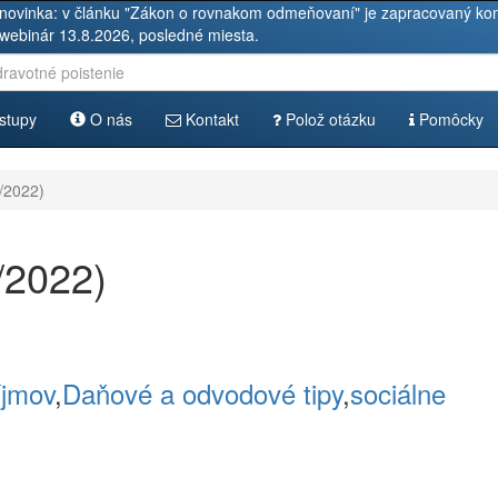
novinka: v článku "Zákon o rovnakom odmeňovaní" je zapracovaný kom
 webinár 13.8.2026, posledné miesta.
stupy
O nás
Kontakt
Polož otázku
Pomôcky
1/2022)
/2022)
íjmov
,
Daňové a odvodové tipy
,
sociálne