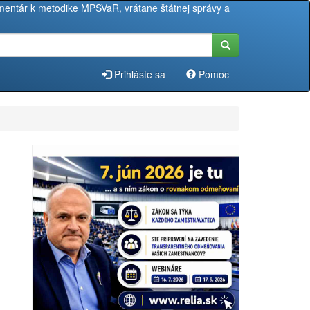
entár k metodike MPSVaR, vrátane štátnej správy a
Prihláste sa
Pomoc