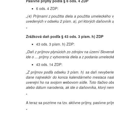
Pasívne príjmy podľa § 6 ods. 4 ZDP
6 ods. 4 ZDP:
„(4) Príjmami z použitia diela a použitia umeleckého 
uvedených v odseku 2 písm. a), pri ktorých daňovník up
*
Zrážková daň podľa § 43 ods. 3 písm. h) ZDP
43 ods. 3 písm. h) ZDP:
„Daň z príjmov plynúcich zo zdrojov na území Slove
ide o ... príjmy z vytvorenia diela a z podania umelec
43 ods. 14 ZDP:
„Z príjmov podľa odseku 3 písm. h) sa daň nevyberie
dane najneskôr do konca kalendárneho mesiaca nasledu
uverejní ho na svojom webovom sídle. Toto tlačivo obsa
alebo dátum narodenia, ak ide o daňovníka, ktorý nemá
*
A teraz sa pozrime na tzv. aktívne príjmy, pasívne pr
*