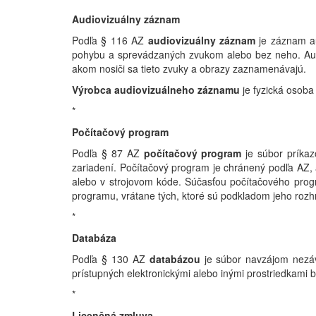
Audiovizuálny záznam
Podľa § 116 AZ
audiovizuálny záznam
je záznam au
pohybu a sprevádzaných zvukom alebo bez neho. Au
akom nosiči sa tieto zvuky a obrazy zaznamenávajú.
Výrobca audiovizuálneho záznamu
je fyzická osoba
*
Počítačový program
Podľa § 87 AZ
počítačový program
je súbor príkaz
zariadení. Počítačový program je chránený podľa AZ, 
alebo v strojovom kóde. Súčasťou počítačového progra
programu, vrátane tých, ktoré sú podkladom jeho rozh
*
Databáza
Podľa § 130
AZ
databázou
je súbor navzájom nezávi
prístupných elektronickými alebo inými prostriedkami 
*
Licenčná zmluva