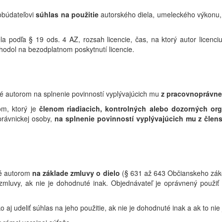
obúdateľovi
súhlas na použitie
autorského diela, umeleckého výkonu
a podľa § 19 ods. 4 AZ, rozsah licencie, čas, na ktorý autor licenc
hodol na bezodplatnom poskytnutí licencie.
né autorom na splnenie povinností vyplývajúcich mu
z pracovnoprávne
om, ktorý je
členom
riadiacich, kontrolných alebo dozorných or
právnickej osoby,
na splnenie povinností vyplývajúcich mu z člen
né autorom
na základe zmluvy o dielo
(§ 631 až 643 Občianskeho zákonn
o zmluvy, ak nie je dohodnuté inak. Objednávateľ je oprávnený použiť
 aj udeliť súhlas na jeho použitie, ak nie je dohodnuté inak a ak to n