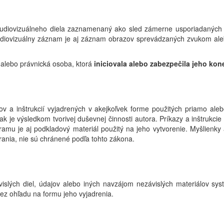
diovizuálneho diela zaznamenaný ako sled zámerne usporiadaných a
diovizuálny záznam je aj záznam obrazov sprevádzaných zvukom ale
 alebo právnická osoba, ktorá
iniciovala alebo zabezpečila jeho ko
ov a inštrukcií vyjadrených v akejkoľvek forme použitých priamo al
ak je výsledkom tvorivej duševnej činnosti autora. Príkazy a inštrukc
mu je aj podkladový materiál použitý na jeho vytvorenie. Myšlienky 
rania, nie sú chránené podľa tohto zákona.
slých diel, údajov alebo iných navzájom nezávislých materiálov sys
bez ohľadu na formu jeho vyjadrenia.