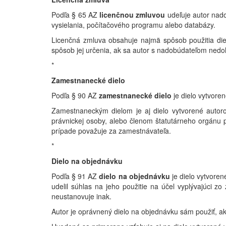
Podľa § 65 AZ
licenčnou zmluvou
udeľuje autor nad
vysielania, počítačového programu alebo databázy.
Licenčná zmluva obsahuje najmä spôsob použitia diel
spôsob jej určenia, ak sa autor s nadobúdateľom nedo
*
Zamestnanecké dielo
Podľa § 90 AZ
zamestnanecké dielo
je dielo vytvore
Zamestnaneckým dielom je aj dielo vytvorené autor
právnickej osoby, alebo členom štatutárneho orgánu 
prípade považuje za zamestnávateľa.
*
Dielo na objednávku
Podľa § 91 AZ
dielo na objednávku
je dielo vytvore
udelil súhlas na jeho použitie na účel vyplývajúci z
neustanovuje inak.
Autor je oprávnený dielo na objednávku sám použiť, ako