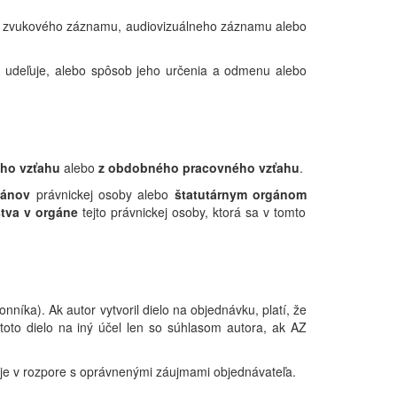
, zvukového záznamu, audiovizuálneho záznamu alebo
iu udeľuje, alebo spôsob jeho určenia a odmenu alebo
ho vzťahu
alebo
z obdobného pracovného vzťahu
.
gánov
právnickej osoby alebo
štatutárnym orgánom
stva v orgáne
tejto právnickej osoby, ktorá sa v tomto
íka). Ak autor vytvoril dielo na objednávku, platí, že
 toto dielo na iný účel len so súhlasom autora, ak AZ
ie je v rozpore s oprávnenými záujmami objednávateľa.