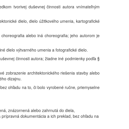
ledkom tvorivej duševnej činnosti autora vnímateľným
tektonické dielo, dielo úžitkového umenia, kartografické
horeografia alebo iná choreografia; jeho autorom je
 iné dielo výtvarného umenia a fotografické dielo.
duševnej činnosti autora; žiadne iné podmienky podľa §
rové zobrazenie architektonického riešenia stavby alebo
kého dizajnu.
 bez ohľadu na to, či bolo vyrobené ručne, priemyselne
lená, znázornená alebo zahrnutá do diela,
á prípravná dokumentácia a ich preklad, bez ohľadu na