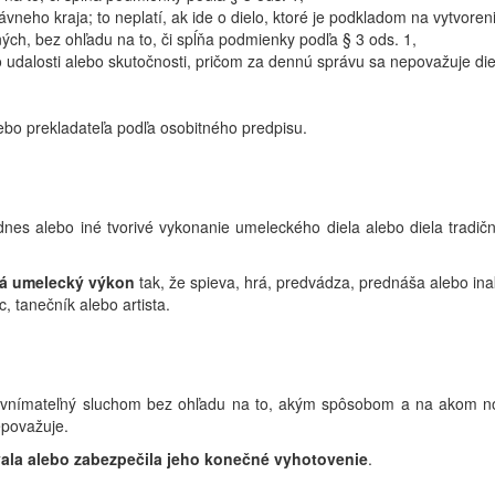
neho kraja; to neplatí, ak ide o dielo, ktoré je podkladom na vytvoren
ných, bez ohľadu na to, či spĺňa podmienky podľa § 3 ods. 1,
 udalosti alebo skutočnosti, pričom za dennú správu sa nepovažuje diel
lebo prekladateľa podľa osobitného predpisu.
nes alebo iné tvorivé vykonanie umeleckého diela alebo diela tradičn
á umelecký výkon
tak, že spieva, hrá, predvádza, prednáša alebo ina
, tanečník alebo artista.
vnímateľný sluchom bez ohľadu na to, akým spôsobom a na akom nos
epovažuje.
vala alebo zabezpečila jeho konečné vyhotovenie
.