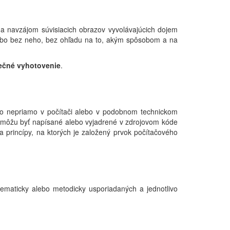
 navzájom súvisiacich obrazov vyvolávajúcich dojem
bo bez neho, bez ohľadu na to, akým spôsobom a na
nečné vyhotovenie
.
ebo nepriamo v počítači alebo v podobnom technickom
ie môžu byť napísané alebo vyjadrené v zdrojovom kóde
a princípy, na ktorých je založený prvok počítačového
tematicky alebo metodicky usporiadaných a jednotlivo