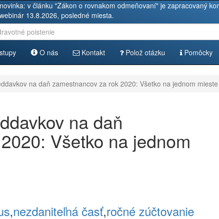
novinka: v článku "Zákon o rovnakom odmeňovaní" je zapracovaný kom
 webinár 13.8.2026, posledné miesta.
stupy
O nás
Kontakt
Polož otázku
Pomôcky
eddavkov na daň zamestnancov za rok 2020: Všetko na jednom mieste
eddavkov na daň
 2020: Všetko na jednom
us
,
nezdaniteľná časť
,
ročné zúčtovanie