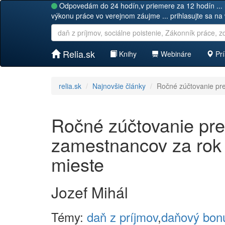
Odpovedám do 24 hodín,v priemere za 12 hodín ... 
výkonu práce vo verejnom záujme ... prihlasujte sa na
Relia.sk
Knihy
Webináre
Prí
relia.sk
Najnovšie články
Ročné zúčtovanie pr
Ročné zúčtovanie pr
zamestnancov za rok
mieste
Jozef Mihál
Témy:
daň z príjmov
,
daňový bon