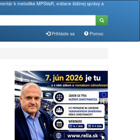
entár k metodike MPSVaR, vrátane štátnej správy a
Prihláste sa
Pomoc