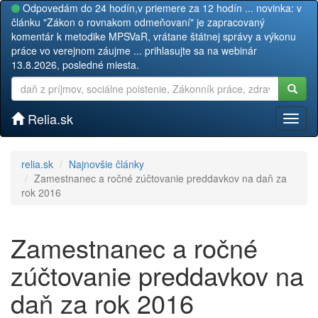
Odpovedám do 24 hodín,v priemere za 12 hodín ... novinka: v
článku "Zákon o rovnakom odmeňovaní" je zapracovaný
komentár k metodike MPSVaR, vrátane štátnej správy a výkonu
práce vo verejnom záujme ... prihlasujte sa na webinár
13.8.2026, posledné miesta.
Relia.sk
Toggl
naviga
relia.sk
Najnovšie články
Zamestnanec a ročné zúčtovanie preddavkov na daň za
rok 2016
Zamestnanec a ročné
zúčtovanie preddavkov na
daň za rok 2016