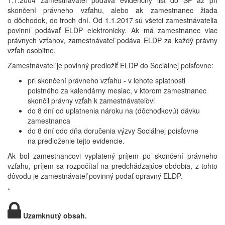
1.1.2004 zamestnávateľ podáva evidenčný list do SP až pri
skončení právneho vzťahu, alebo ak zamestnanec žiada
o dôchodok, do troch dní. Od 1.1.2017 sú všetci zamestnávatelia
povinní podávať ELDP elektronicky. Ak má zamestnanec viac
právnych vzťahov, zamestnávateľ podáva ELDP za každý právny
vzťah osobitne.
Zamestnávateľ je povinný predložiť ELDP do Sociálnej poisťovne:
pri skončení právneho vzťahu - v lehote splatnosti
poistného za kalendárny mesiac, v ktorom zamestnanec
skončil právny vzťah k zamestnávateľovi
do 8 dní od uplatnenia nároku na (dôchodkovú) dávku
zamestnanca
do 8 dní odo dňa doručenia výzvy Sociálnej poisťovne
na predloženie tejto evidencie.
Ak bol zamestnancovi vyplatený príjem po skončení právneho
vzťahu, príjem sa rozpočítal na predchádzajúce obdobia, z tohto
dôvodu je zamestnávateľ povinný podať opravný ELDP.
*
Uzamknutý obsah.