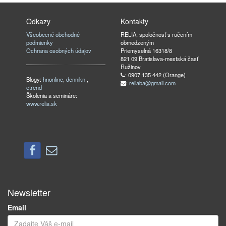
Odkazy
Kontakty
Všeobecné obchodné
RELIA, spoločnosť s ručením
podmienky
obmedzeným
Ochrana osobných údajov
Priemyselná 16318/8
821 09 Bratislava-mestská časť
Ružinov
: 0907 135 442 (Orange)
Blogy:
hnonline
,
dennikn
,
:
reliaba@gmail.com
etrend
Školenia a semináre:
www.relia.sk
Newsletter
Email