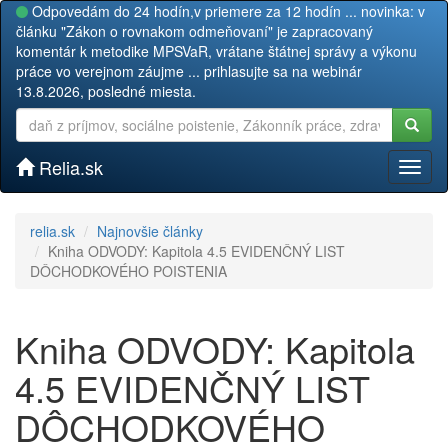
Odpovedám do 24 hodín,v priemere za 12 hodín ... novinka: v
článku "Zákon o rovnakom odmeňovaní" je zapracovaný
komentár k metodike MPSVaR, vrátane štátnej správy a výkonu
práce vo verejnom záujme ... prihlasujte sa na webinár
13.8.2026, posledné miesta.
Relia.sk
Toggl
naviga
relia.sk
Najnovšie články
Kniha ODVODY: Kapitola 4.5 EVIDENČNÝ LIST
DÔCHODKOVÉHO POISTENIA
Kniha ODVODY: Kapitola
4.5 EVIDENČNÝ LIST
DÔCHODKOVÉHO