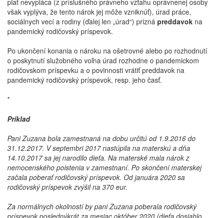
plat nevypláca (z príslušného právneho vzťahu oprávnenej osoby
však vyplýva, že tento nárok jej môže vzniknúť), úrad práce,
sociálnych vecí a rodiny (ďalej len „úrad“) prizná
preddavok
na
pandemický rodičovský príspevok.
Po ukončení konania o nároku na ošetrovné alebo po rozhodnutí
o poskytnutí služobného voľna úrad rozhodne o pandemickom
rodičovskom príspevku a o povinnosti vrátiť preddavok na
pandemický rodičovský príspevok, resp. jeho časť.
*
Príklad
Pani Zuzana bola zamestnaná na dobu určitú od 1.9.2016 do
31.12.2017. V septembri 2017 nastúpila na materskú a dňa
14.10.2017 sa jej narodilo dieťa. Na materské mala nárok z
nemocenského poistenia v zamestnaní. Po skončení materskej
začala poberať rodičovský príspevok. Od januára 2020 sa
rodičovský príspevok zvýšil na 370 eur.
Za normálnych okolností by pani Zuzana poberala rodičovský
príspevok poslednýkrát za mesiac október 2020 (dieťa dosiahlo