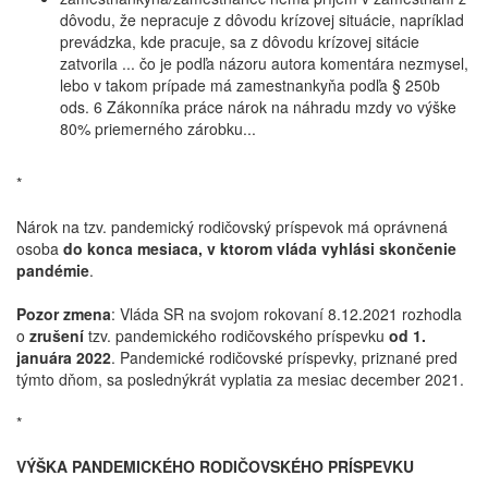
dôvodu, že nepracuje z dôvodu krízovej situácie, napríklad
prevádzka, kde pracuje, sa z dôvodu krízovej sitácie
zatvorila ... čo je podľa názoru autora komentára nezmysel,
lebo v takom prípade má zamestnankyňa podľa § 250b
ods. 6 Zákonníka práce nárok na náhradu mzdy vo výške
80% priemerného zárobku...
*
Nárok na tzv. pandemický rodičovský príspevok má oprávnená
osoba
do konca mesiaca, v ktorom vláda vyhlási skončenie
pandémie
.
Pozor zmena
: Vláda SR na svojom rokovaní 8.12.2021 rozhodla
o
zrušení
tzv. pandemického rodičovského príspevku
od 1.
januára 2022
. Pandemické rodičovské príspevky, priznané pred
týmto dňom, sa poslednýkrát vyplatia za mesiac december 2021.
*
VÝŠKA PANDEMICKÉHO RODIČOVSKÉHO PRÍSPEVKU