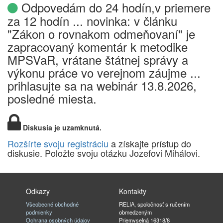
Odpovedám do 24 hodín,v priemere
za 12 hodín ... novinka: v článku
"Zákon o rovnakom odmeňovaní" je
zapracovaný komentár k metodike
MPSVaR, vrátane štátnej správy a
výkonu práce vo verejnom záujme ...
prihlasujte sa na webinár 13.8.2026,
posledné miesta.
Diskusia je uzamknutá.
Rozšírte svoju registráciu
a získajte prístup do
diskusie. Položte svoju otázku Jozefovi Mihálovi.
Odkazy
Kontakty
Všeobecné obchodné
RELIA, spoločnosť s ručením
podmienky
obmedzeným
Ochrana osobných údajov
Priemyselná 16318/8