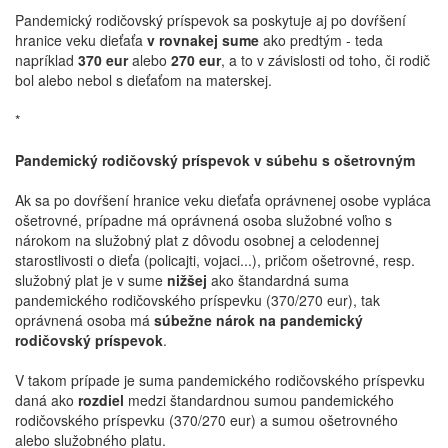
Pandemický rodičovský príspevok sa poskytuje aj po dovŕšení
hranice veku dieťaťa
v rovnakej sume
ako predtým - teda
napríklad
370 eur
alebo
270 eur
, a to v závislosti od toho, či rodič
bol alebo nebol s dieťaťom na materskej.
*
Pandemický rodičovský príspevok v súbehu s ošetrovným
Ak sa po dovŕšení hranice veku dieťaťa oprávnenej osobe vypláca
ošetrovné, prípadne má oprávnená osoba služobné voľno s
nárokom na služobný plat z dôvodu osobnej a celodennej
starostlivosti o dieťa (policajti, vojaci...), pričom ošetrovné, resp.
služobný plat je v sume
nižšej
ako štandardná suma
pandemického rodičovského príspevku (370/270 eur), tak
oprávnená osoba má
súbežne nárok na pandemický
rodičovský príspevok
.
V takom prípade je suma pandemického rodičovského príspevku
daná ako
rozdiel
medzi štandardnou sumou pandemického
rodičovského príspevku (370/270 eur) a sumou ošetrovného
alebo služobného platu.