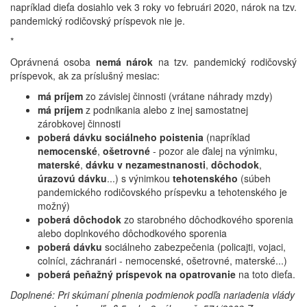
napríklad dieťa dosiahlo vek 3 roky vo februári 2020, nárok na tzv.
pandemický rodičovský príspevok nie je.
*
Oprávnená osoba
nemá nárok
na tzv. pandemický rodičovský
príspevok, ak za príslušný mesiac:
má príjem
zo závislej činnosti (vrátane náhrady mzdy)
má príjem
z podnikania alebo z inej samostatnej
zárobkovej činnosti
poberá dávku sociálneho poistenia
(napríklad
nemocenské
,
ošetrovné
- pozor ale ďalej na výnimku,
materské
,
dávku v nezamestnanosti
,
dôchodok
,
úrazovú dávku
...) s výnimkou
tehotenského
(súbeh
pandemického rodičovského príspevku a tehotenského je
možný)
poberá dôchodok
zo starobného dôchodkového sporenia
alebo doplnkového dôchodkového sporenia
poberá dávku
sociálneho zabezpečenia (policajti, vojaci,
colníci, záchranári - nemocenské, ošetrovné, materské...)
poberá peňažný príspevok na opatrovanie
na toto dieťa.
Doplnené: Pri skúmaní plnenia podmienok podľa nariadenia vlády