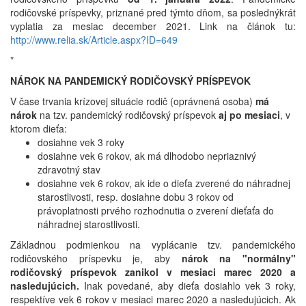
rodičovské príspevky, priznané pred týmto dňom, sa poslednýkrát
vyplatia za mesiac december 2021. Link na článok tu:
http://www.relia.sk/Article.aspx?ID=649
*
NÁROK NA PANDEMICKÝ RODIČOVSKÝ PRÍSPEVOK
V čase trvania krízovej situácie rodič (oprávnená osoba)
má
nárok
na tzv. pandemický rodičovský príspevok
aj po mesiaci
, v
ktorom dieťa:
dosiahne vek 3 roky
dosiahne vek 6 rokov, ak má dlhodobo nepriaznivý
zdravotný stav
dosiahne vek 6 rokov, ak ide o dieťa zverené do náhradnej
starostlivosti, resp. dosiahne dobu 3 rokov od
právoplatnosti prvého rozhodnutia o zverení dieťaťa do
náhradnej starostlivosti.
Základnou podmienkou na vyplácanie tzv. pandemického
rodičovského príspevku je, aby
nárok na "normálny"
rodičovský príspevok zanikol v mesiaci marec 2020 a
nasledujúcich.
Inak povedané, aby dieťa dosiahlo vek 3 roky,
respektíve vek 6 rokov v mesiaci marec 2020 a nasledujúcich. Ak