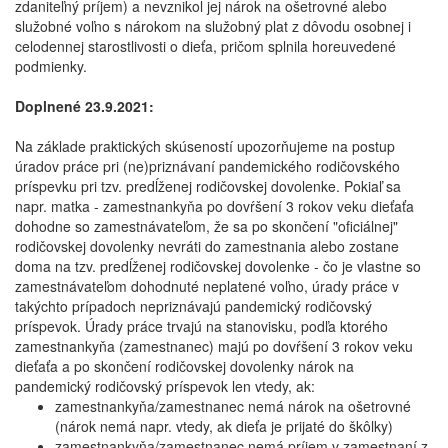
zdaniteľný príjem) a nevznikol jej nárok na ošetrovné alebo
služobné voľno s nárokom na služobný plat z dôvodu osobnej i
celodennej starostlivosti o dieťa, pričom splnila horeuvedené
podmienky.
Doplnené 23.9.2021:
Na základe praktických skúseností upozorňujeme na postup
úradov práce pri (ne)priznávaní pandemického rodičovského
príspevku pri tzv. predĺženej rodičovskej dovolenke. Pokiaľ sa
napr. matka - zamestnankyňa po dovŕšení 3 rokov veku dieťaťa
dohodne so zamestnávateľom, že sa po skončení "oficiálnej"
rodičovskej dovolenky nevráti do zamestnania alebo zostane
doma na tzv. predĺženej rodičovskej dovolenke - čo je vlastne so
zamestnávateľom dohodnuté neplatené voľno, úrady práce v
takýchto prípadoch nepriznávajú pandemický rodičovský
príspevok. Úrady práce trvajú na stanovisku, podľa ktorého
zamestnankyňa (zamestnanec) majú po dovŕšení 3 rokov veku
dieťaťa a po skončení rodičovskej dovolenky nárok na
pandemický rodičovský príspevok len vtedy, ak:
zamestnankyňa/zamestnanec nemá nárok na ošetrovné
(nárok nemá napr. vtedy, ak dieťa je prijaté do škôlky)
zamestnankyňa/zamestnanec nemá príjem v zamestnaní z