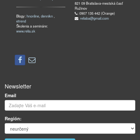
821 09 Bratislava-mestská časť
Ružinov
: 0907 135 442 (Orange)
Blogy:
hnonline
,
dennikn
,
:
reliaba@gmail.com
etrend
Školenia a semináre:
www.relia.sk
Newsletter
Email
Región: