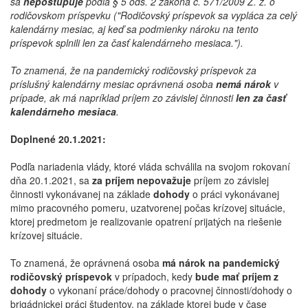
sa
nepostupuje
podľa § 5 ods. 2 zákona č. 571/2009 Z. z. o
rodičovskom príspevku ("Rodičovský príspevok sa vypláca za celý
kalendárny mesiac, aj keď sa podmienky nároku na tento
príspevok splnili len za časť kalendárneho mesiaca.").
To znamená, že na pandemický rodičovský príspevok za
príslušný kalendárny mesiac oprávnená osoba
nemá nárok
v
prípade, ak má napríklad príjem zo závislej činnosti
len za časť
kalendárneho mesiaca
.
Doplnené 20.1.2021:
Podľa nariadenia vlády, ktoré vláda schválila na svojom rokovaní
dňa 20.1.2021, sa
za príjem nepovažuje
príjem zo závislej
činnosti vykonávanej na základe
dohody
o práci vykonávanej
mimo pracovného pomeru, uzatvorenej počas krízovej situácie,
ktorej predmetom je realizovanie opatrení prijatých na riešenie
krízovej situácie.
To znamená, že oprávnená osoba
má nárok na pandemický
rodičovský príspevok
v prípadoch, kedy
bude mať príjem z
dohody
o vykonaní práce/dohody o pracovnej činnosti/dohody o
brigádnickej práci študentov, na základe ktorej bude v čase