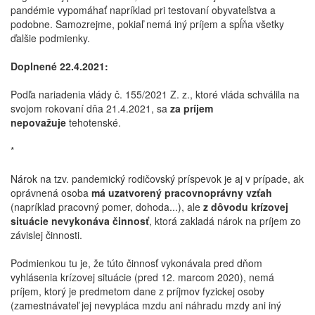
pandémie vypomáhať napríklad pri testovaní obyvateľstva a
podobne. Samozrejme, pokiaľ nemá iný príjem a spĺňa všetky
ďalšie podmienky.
Doplnené 22.4.2021:
Podľa nariadenia vlády č. 155/2021 Z. z., ktoré vláda schválila na
svojom rokovaní dňa 21.4.2021, sa
za príjem
nepovažuje
tehotenské.
*
Nárok na tzv. pandemický rodičovský príspevok je aj v prípade, ak
oprávnená osoba
má uzatvorený pracovnoprávny vzťah
(napríklad pracovný pomer, dohoda...), ale
z dôvodu krízovej
situácie nevykonáva činnosť
, ktorá zakladá nárok na príjem zo
závislej činnosti.
Podmienkou tu je, že túto činnosť vykonávala pred dňom
vyhlásenia krízovej situácie (pred 12. marcom 2020), nemá
príjem, ktorý je predmetom dane z príjmov fyzickej osoby
(zamestnávateľ jej nevypláca mzdu ani náhradu mzdy ani iný