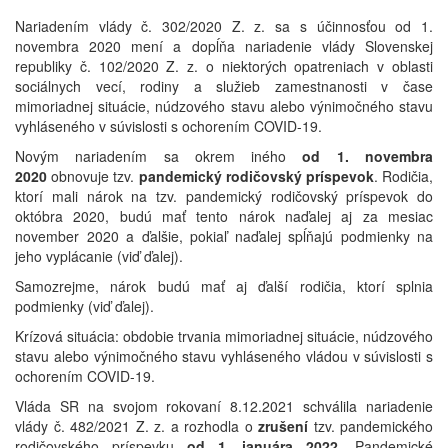
Nariadením vlády č. 302/2020 Z. z. sa s účinnosťou od 1.
novembra 2020 mení a dopĺňa nariadenie vlády Slovenskej
republiky č. 102/2020 Z. z. o niektorých opatreniach v oblasti
sociálnych vecí, rodiny a služieb zamestnanosti v čase
mimoriadnej situácie, núdzového stavu alebo výnimočného stavu
vyhláseného v súvislosti s ochorením COVID-19.
Novým nariadením sa okrem iného
od 1. novembra
2020
obnovuje tzv.
pandemický rodičovský príspevok
. Rodičia,
ktorí mali nárok na tzv. pandemický rodičovský príspevok do
októbra 2020, budú mať tento nárok naďalej aj za mesiac
november 2020 a ďalšie, pokiaľ naďalej spĺňajú podmienky na
jeho vyplácanie (viď ďalej).
Samozrejme, nárok budú mať aj ďalší rodičia, ktorí splnia
podmienky (viď ďalej).
Krízová situácia: obdobie trvania mimoriadnej situácie, núdzového
stavu alebo výnimočného stavu vyhláseného vládou v súvislosti s
ochorením COVID-19.
Vláda SR na svojom rokovaní 8.12.2021 schválila nariadenie
vlády č. 482/2021 Z. z. a rozhodla o
zrušení
tzv. pandemického
rodičovského príspevku
od 1. januára 2022
. Pandemické