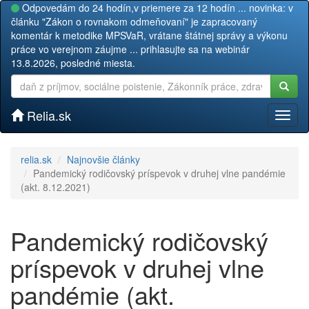
Odpovedám do 24 hodín,v priemere za 12 hodín ... novinka: v
článku "Zákon o rovnakom odmeňovaní" je zapracovaný
komentár k metodike MPSVaR, vrátane štátnej správy a výkonu
práce vo verejnom záujme ... prihlasujte sa na webinár
13.8.2026, posledné miesta.
Relia.sk
Toggl
naviga
relia.sk
Najnovšie články
Pandemický rodičovský príspevok v druhej vlne pandémie
(akt. 8.12.2021)
Pandemický rodičovský
príspevok v druhej vlne
pandémie (akt.