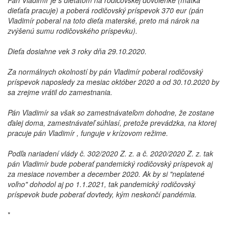
Pán Vladimír je s dieťaťom na rodičovskej dovolenke (matka
dieťaťa pracuje) a poberá rodičovský príspevok 370 eur (pán
Vladimír poberal na toto dieťa materské, preto má nárok na
zvýšenú sumu rodičovského príspevku).
Dieťa dosiahne vek 3 roky dňa 29.10.2020.
Za normálnych okolností by pán Vladimír poberal rodičovský
príspevok naposledy za mesiac október 2020 a od 30.10.2020 by
sa zrejme vrátil do zamestnania.
Pán Vladimír sa však so zamestnávateľom dohodne, že zostane
ďalej doma, zamestnávateľ súhlasí, pretože prevádzka, na ktorej
pracuje pán Vladimír , funguje v krízovom režime.
Podľa nariadení vlády č. 302/2020 Z. z. a č. 2020/2020 Z. z. tak
pán Vladimír bude poberať pandemický rodičovský príspevok aj
za mesiace november a december 2020. Ak by si "neplatené
voľno" dohodol aj po 1.1.2021, tak pandemický rodičovský
príspevok bude poberať dovtedy, kým neskončí pandémia.
*