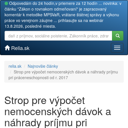
Odpovedám do 24 hodín,v priemere za 12 hodín ... novinka: v
článku "Zákon o rovnakom odmeňovaní" je zapracovaný
komentár k metodike MPSVaR, vrátane štátnej správy a výkonu
práce vo verejnom záujme ... prihlasujte sa na webinár
13.8.2026, posledné miesta.
Relia.sk
Toggl
naviga
relia.sk
Najnovšie články
Strop pre výpočet nemocenských dávok a náhrady príjmu
pri práceneschopnosti od r. 2017
Strop pre výpočet
nemocenských dávok a
náhrady príjmu pri