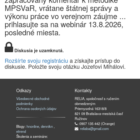
MPSVaR, vrátane štátnej správy a
výkonu práce vo verejnom záujme ...
prihlasujte sa na webinár 13.8.2026,
posledné miesta.
Diskusia je uzamknutá.
Rozšírte svoju registráciu
a získajte prístup do
diskusie. Položte svoju otázku Jozefovi Mihálovi.
Odkazy
Kontakty
Všeobecné obchodné
RELIA, spoločnosť s ručením
podmienky
obmedzeným
Ochrana osobných údajov
Priemyselná 16318/8
821 09 Bratislava-mestská časť
Ružinov
: 0907 135 442 (Orange)
Blogy:
hnonline
,
dennikn
,
:
reliaba@gmail.com
etrend
Školenia a semináre: