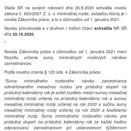
Vláda SR na svojom rokovaní dňa 26.8.2020 schválila novelu
zákona č. 663/2007 Z. z. o minimálnej mzde, súčasťou ktorej je i
novela Zákonníka práce, a to s účinnosťou od 1. januára 2021.
Novelu prerokovala a v druhom i treťom čítaní
schválila
NR SR
dňa
20.10.2020
.
*
Novela Zákonníka práce s účinnosťou od 1. januára 2021 mení
filozofiu určenia sumy minimálnych mzdových nárokov
zamestnancov.
Podľa nového znenia § 120 ods. 4 Zákonníka práce:
"Suma minimálneho mzdového nároku zamestnanca
odmeňovaného mesačnou mzdou pre príslušný stupeň na
príslušný kalendárny rok je súčet rozdielu medzi sumou mesačnej
minimálnej mzdy určenej na príslušný kalendárny rok a sumou
mesačnej minimálnej mzdy určenej na rok 2020 a súčinu sumy
mesačnej minimálnej mzdy určenej na rok 2020 a koeficientu
minimálnej mzdy. Suma minimálneho mzdového nároku pre
príslušný stupeň na príslušný kalendárny rok za každú hodinu
odpracovanú zamestnancom pri ustanovenom týždennom