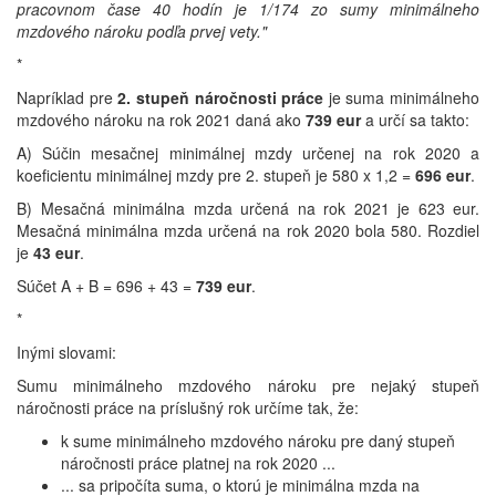
pracovnom čase 40 hodín je 1/174 zo sumy minimálneho
mzdového nároku podľa prvej vety."
*
Napríklad pre
2. stupeň náročnosti práce
je suma minimálneho
mzdového nároku na rok 2021 daná ako
739 eur
a určí sa takto:
A) Súčin mesačnej minimálnej mzdy určenej na rok 2020 a
koeficientu minimálnej mzdy pre 2. stupeň je 580 x 1,2 =
696 eur
.
B) Mesačná minimálna mzda určená na rok 2021 je 623 eur.
Mesačná minimálna mzda určená na rok 2020 bola 580. Rozdiel
je
43 eur
.
Súčet A + B = 696 + 43 =
739 eur
.
*
Inými slovami:
Sumu minimálneho mzdového nároku pre nejaký stupeň
náročnosti práce na príslušný rok určíme tak, že:
k sume minimálneho mzdového nároku pre daný stupeň
náročnosti práce platnej na rok 2020 ...
... sa pripočíta suma, o ktorú je minimálna mzda na