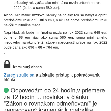
príslušný rok vyššia ako minimálna mzda určená na rok
2020 (čo bola suma 580 eur).
Alebo: Minimálne mzdové nároky na nejaký rok sa navýšia oproti
predošlému roku o tú istú sumu, o akú sa oproti predošlému roku
navýši minimálna mzda.
Napríklad, ak bude minimálna mzda na rok 2022 suma 648 eur,
čo je o 68 eur viac ako suma 580 eur, suma minimálneho
mzdového nároku pre 2. stupeň náročnosti práce na rok 2022
bude daná ako 696 + 68 = 764 eur.
*
Uzamknutý obsah.
Zaregistrujte sa
a získajte prístup k pokračovaniu
článku
Odpovedám do 24 hodín,v priemere
za 12 hodín ... novinka: v článku
"Zákon o rovnakom odmeňovaní" je
zapracovaný komentár k metodike