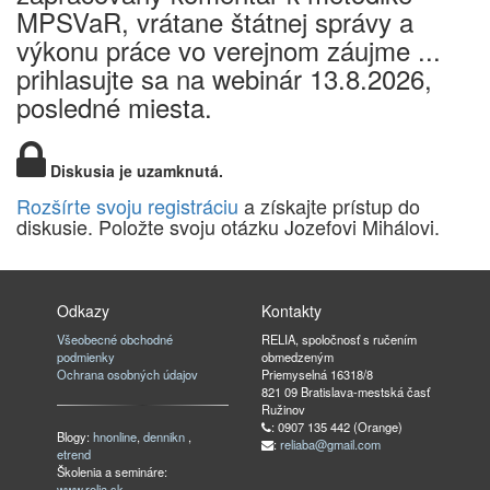
MPSVaR, vrátane štátnej správy a
výkonu práce vo verejnom záujme ...
prihlasujte sa na webinár 13.8.2026,
posledné miesta.
Diskusia je uzamknutá.
Rozšírte svoju registráciu
a získajte prístup do
diskusie. Položte svoju otázku Jozefovi Mihálovi.
Odkazy
Kontakty
Všeobecné obchodné
RELIA, spoločnosť s ručením
podmienky
obmedzeným
Ochrana osobných údajov
Priemyselná 16318/8
821 09 Bratislava-mestská časť
Ružinov
: 0907 135 442 (Orange)
Blogy:
hnonline
,
dennikn
,
:
reliaba@gmail.com
etrend
Školenia a semináre:
www.relia.sk