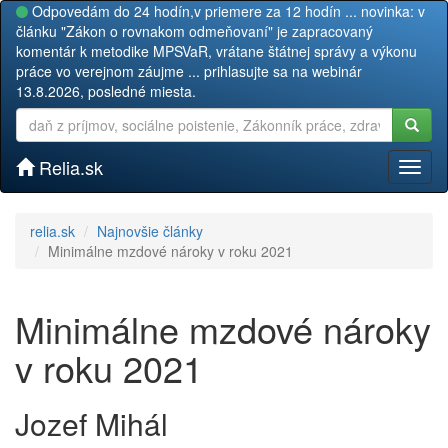
Odpovedám do 24 hodín,v priemere za 12 hodín ... novinka: v
článku "Zákon o rovnakom odmeňovaní" je zapracovaný
komentár k metodike MPSVaR, vrátane štátnej správy a výkonu
práce vo verejnom záujme ... prihlasujte sa na webinár
13.8.2026, posledné miesta.
Relia.sk
Toggl
naviga
relia.sk
Najnovšie články
Minimálne mzdové nároky v roku 2021
Minimálne mzdové nároky
v roku 2021
Jozef Mihál