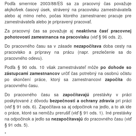
Podľa smernice 2003/88/ES sa za pracovný čas považuje
akýkoľvek časový úsek, strávený na pracovisku zamestnávateľa
alebo aj mimo neho, počas ktorého zamestnanec pracuje pre
zamestnávateľa alebo je pripravený pracovať.
Za pracovný čas sa považuje aj
neaktívna časť pracovnej
pohotovosti zamestnanca na pracovisku
(viď § 96 ods. 2).
Do pracovného času sa v zásade
nezapočítava
doba cesty na
pracovisko a prípravy na prácu (napr. prezlečenie sa do
pracovného odevu).
Podľa § 90 ods. 10 však zamestnávateľ môže
po dohode so
zástupcami zamestnancov
určiť čas potrebný na osobnú očistu
po skončení práce, ktorý sa zamestnancovi
započíta
do
pracovného času.
Do pracovného času sa
započítavajú
prestávky v práci
poskytované z dôvodu
bezpečnosti a ochrany zdravia
pri práci
(viď § 91 ods. 6). Započítava sa aj odpočinok na jedlo, a to ak ide
o práce, ktoré sa nemôžu prerušiť (viď § 91 ods. 1). Iné prestávky
na odpočinok a jedlo sa
nezapočítavajú
do pracovného času (viď
§ 91 ods. 5).
*