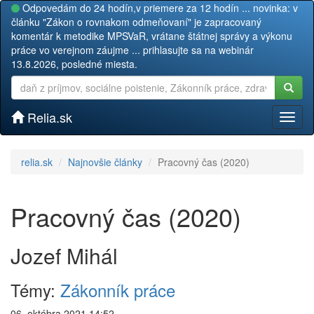
Odpovedám do 24 hodín,v priemere za 12 hodín ... novinka: v
článku "Zákon o rovnakom odmeňovaní" je zapracovaný
komentár k metodike MPSVaR, vrátane štátnej správy a výkonu
práce vo verejnom záujme ... prihlasujte sa na webinár
13.8.2026, posledné miesta.
Relia.sk
Toggl
naviga
relia.sk
Najnovšie články
Pracovný čas (2020)
Pracovný čas (2020)
Jozef Mihál
Témy:
Zákonník práce
06. októbra 2021 14:52