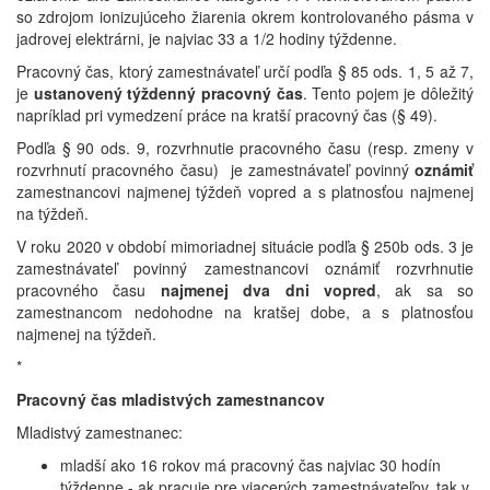
so zdrojom ionizujúceho žiarenia okrem kontrolovaného pásma v
jadrovej elektrárni, je najviac 33 a 1/2 hodiny týždenne.
Pracovný čas, ktorý zamestnávateľ určí podľa § 85 ods. 1, 5 až 7,
je
ustanovený týždenný pracovný čas
. Tento pojem je dôležitý
napríklad pri vymedzení práce na kratší pracovný čas (§ 49).
Podľa § 90 ods. 9, rozvrhnutie pracovného času (resp. zmeny v
rozvrhnutí pracovného času) je zamestnávateľ povinný
oznámiť
zamestnancovi najmenej týždeň vopred a s platnosťou najmenej
na týždeň.
V roku 2020 v období mimoriadnej situácie podľa § 250b ods. 3 je
zamestnávateľ povinný zamestnancovi oznámiť rozvrhnutie
pracovného času
najmenej dva dni vopred
, ak sa so
zamestnancom nedohodne na kratšej dobe, a s platnosťou
najmenej na týždeň.
*
Pracovný čas mladistvých zamestnancov
Mladistvý zamestnanec:
mladší ako 16 rokov má pracovný čas najviac 30 hodín
týždenne - ak pracuje pre viacerých zamestnávateľov, tak v