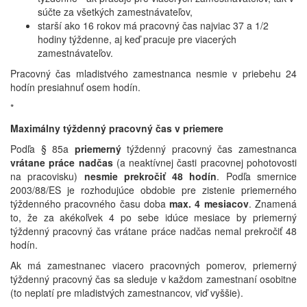
súčte za všetkých zamestnávateľov,
starší ako 16 rokov má pracovný čas najviac 37 a 1/2
hodiny týždenne, aj keď pracuje pre viacerých
zamestnávateľov.
Pracovný čas mladistvého zamestnanca nesmie v priebehu 24
hodín presiahnuť osem hodín.
*
Maximálny týždenný pracovný čas v priemere
Podľa § 85a
priemerný
týždenný pracovný čas zamestnanca
vrátane práce nadčas
(a neaktívnej časti pracovnej pohotovosti
na pracovisku)
nesmie prekročiť 48 hodín
. Podľa smernice
2003/88/ES je rozhodujúce obdobie pre zistenie priemerného
týždenného pracovného času doba
max. 4 mesiacov
. Znamená
to, že za akékoľvek 4 po sebe idúce mesiace by priemerný
týždenný pracovný čas vrátane práce nadčas nemal prekročiť 48
hodín.
Ak má zamestnanec viacero pracovných pomerov, priemerný
týždenný pracovný čas sa sleduje v každom zamestnaní osobitne
(to neplatí pre mladistvých zamestnancov, viď vyššie).