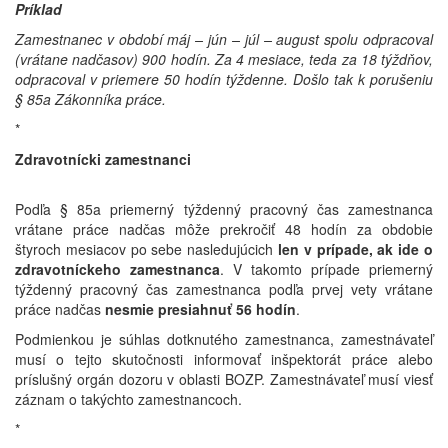
Príklad
Zamestnanec v období máj – jún – júl – august spolu odpracoval
(vrátane nadčasov) 900 hodín. Za 4 mesiace, teda za 18 týždňov,
odpracoval v priemere 50 hodín týždenne. Došlo tak k porušeniu
§ 85a Zákonníka práce.
*
Zdravotnícki zamestnanci
Podľa § 85a priemerný týždenný pracovný čas zamestnanca
vrátane práce nadčas môže prekročiť 48 hodín za obdobie
štyroch mesiacov po sebe nasledujúcich
len v prípade, ak ide o
zdravotníckeho zamestnanca
. V takomto prípade priemerný
týždenný pracovný čas zamestnanca podľa prvej vety vrátane
práce nadčas
nesmie presiahnuť 56 hodín
.
Podmienkou je súhlas dotknutého zamestnanca, zamestnávateľ
musí o tejto skutočnosti informovať inšpektorát práce alebo
príslušný orgán dozoru v oblasti BOZP. Zamestnávateľ musí viesť
záznam o takýchto zamestnancoch.
*