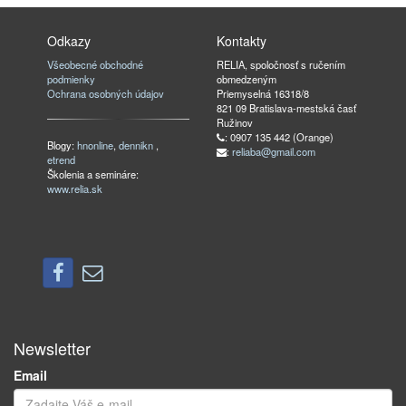
Odkazy
Kontakty
Všeobecné obchodné
RELIA, spoločnosť s ručením
podmienky
obmedzeným
Ochrana osobných údajov
Priemyselná 16318/8
821 09 Bratislava-mestská časť
Ružinov
: 0907 135 442 (Orange)
Blogy:
hnonline
,
dennikn
,
:
reliaba@gmail.com
etrend
Školenia a semináre:
www.relia.sk
Newsletter
Email