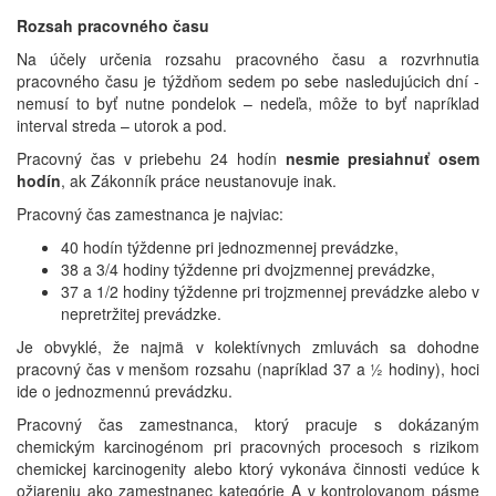
Rozsah pracovného času
Na účely určenia rozsahu pracovného času a rozvrhnutia
pracovného času je týždňom sedem po sebe nasledujúcich dní -
nemusí to byť nutne pondelok – nedeľa, môže to byť napríklad
interval streda – utorok a pod.
Pracovný čas v priebehu 24 hodín
nesmie presiahnuť osem
hodín
, ak Zákonník práce neustanovuje inak.
Pracovný čas zamestnanca je najviac:
40 hodín týždenne pri jednozmennej prevádzke,
38 a 3/4 hodiny týždenne pri dvojzmennej prevádzke,
37 a 1/2 hodiny týždenne pri trojzmennej prevádzke alebo v
nepretržitej prevádzke.
Je obvyklé, že najmä v kolektívnych zmluvách sa dohodne
pracovný čas v menšom rozsahu (napríklad 37 a ½ hodiny), hoci
ide o jednozmennú prevádzku.
Pracovný čas zamestnanca, ktorý pracuje s dokázaným
chemickým karcinogénom pri pracovných procesoch s rizikom
chemickej karcinogenity alebo ktorý vykonáva činnosti vedúce k
ožiareniu ako zamestnanec kategórie A v kontrolovanom pásme