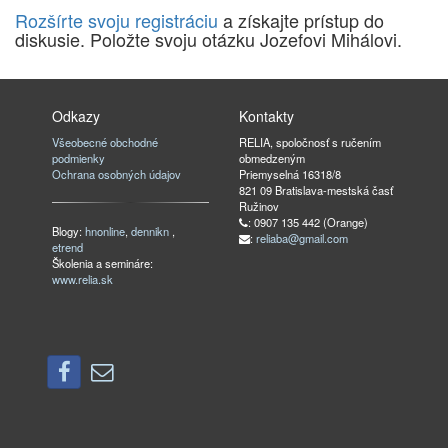
Rozšírte svoju registráciu
a získajte prístup do
diskusie. Položte svoju otázku Jozefovi Mihálovi.
Odkazy
Kontakty
Všeobecné obchodné
RELIA, spoločnosť s ručením
podmienky
obmedzeným
Ochrana osobných údajov
Priemyselná 16318/8
821 09 Bratislava-mestská časť
Ružinov
: 0907 135 442 (Orange)
Blogy:
hnonline
,
dennikn
,
:
reliaba@gmail.com
etrend
Školenia a semináre:
www.relia.sk