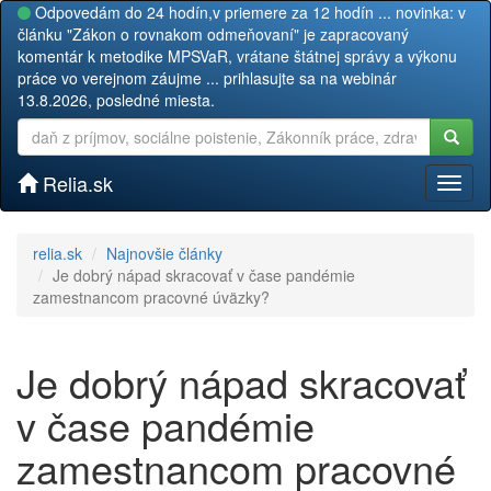
Odpovedám do 24 hodín,v priemere za 12 hodín ... novinka: v
článku "Zákon o rovnakom odmeňovaní" je zapracovaný
komentár k metodike MPSVaR, vrátane štátnej správy a výkonu
práce vo verejnom záujme ... prihlasujte sa na webinár
13.8.2026, posledné miesta.
Relia.sk
Toggl
naviga
relia.sk
Najnovšie články
Je dobrý nápad skracovať v čase pandémie
zamestnancom pracovné úväzky?
Je dobrý nápad skracovať
v čase pandémie
zamestnancom pracovné