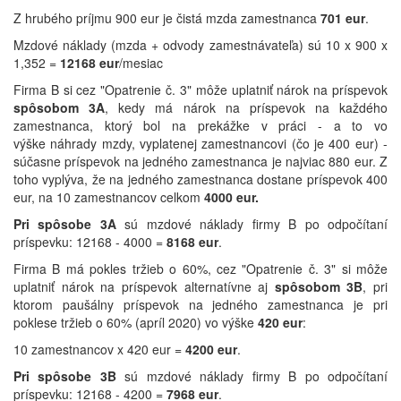
Z hrubého príjmu 900 eur je čistá mzda zamestnanca
701 eur
.
Mzdové náklady (mzda + odvody zamestnávateľa) sú 10 x 900 x
1,352 =
12168 eur
/mesiac
Firma B si cez "Opatrenie č. 3" môže uplatniť nárok na príspevok
spôsobom 3A
, kedy má nárok na príspevok na každého
zamestnanca, ktorý bol na prekážke v práci - a to vo
výške náhrady mzdy, vyplatenej zamestnancovi (čo je 400 eur) -
súčasne príspevok na jedného zamestnanca je najviac 880 eur. Z
toho vyplýva, že na jedného zamestnanca dostane príspevok 400
eur, na 10 zamestnancov celkom
4000 eur.
Pri spôsobe 3A
sú mzdové náklady firmy B po odpočítaní
príspevku: 12168 - 4000 =
8168 eur
.
Firma B má pokles tržieb o 60%, cez "Opatrenie č. 3" si môže
uplatniť nárok na príspevok alternatívne aj
spôsobom 3B
, pri
ktorom paušálny príspevok na jedného zamestnanca je pri
poklese tržieb o 60% (apríl 2020) vo výške
420 eur
:
10 zamestnancov x 420 eur =
4200 eur
.
Pri spôsobe 3B
sú mzdové náklady firmy B po odpočítaní
príspevku: 12168 - 4200 =
7968 eur
.