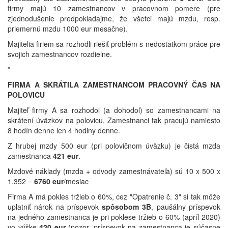
firmy majú 10 zamestnancov v pracovnom pomere (pre
zjednodušenie predpokladajme, že všetci majú mzdu, resp.
priemernú mzdu 1000 eur mesačne).
Majitelia firiem sa rozhodli riešiť problém s nedostatkom práce pre
svojich zamestnancov rozdielne.
*
FIRMA A SKRÁTILA ZAMESTNANCOM PRACOVNÝ ČAS NA
POLOVICU
Majiteľ firmy A sa rozhodol (a dohodol) so zamestnancami na
skrátení úväzkov na polovicu. Zamestnanci tak pracujú namiesto
8 hodín denne len 4 hodiny denne.
Z hrubej mzdy 500 eur (pri polovičnom úväzku) je čistá mzda
zamestnanca
421 eur
.
Mzdové náklady (mzda + odvody zamestnávateľa) sú 10 x 500 x
1,352 =
6760 eur
/mesiac
Firma A má pokles tržieb o 60%, cez "Opatrenie č. 3" si tak môže
uplatniť nárok na príspevok
spôsobom 3B
, paušálny príspevok
na jedného zamestnanca je pri poklese tržieb o 60% (apríl 2020)
vo výške
420 eur
(pozor, príspevok na zamestnanca je súčasne