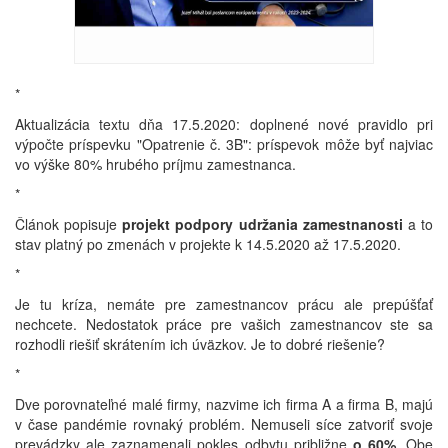
*
Aktualizácia textu dňa 17.5.2020: doplnené nové pravidlo pri
výpočte príspevku "Opatrenie č. 3B": príspevok môže byť najviac
vo výške 80% hrubého príjmu zamestnanca.
*
Článok popisuje
projekt podpory udržania zamestnanosti
a to
stav platný po zmenách v projekte k 14.5.2020 až 17.5.2020.
*
Je tu kríza, nemáte pre zamestnancov prácu ale prepúšťať
nechcete. Nedostatok práce pre vašich zamestnancov ste sa
rozhodli riešiť skrátením ich úväzkov. Je to dobré riešenie?
*
Dve porovnateľné malé firmy, nazvime ich firma A a firma B, majú
v čase pandémie rovnaký problém. Nemuseli síce zatvoriť svoje
prevádzky ale zaznamenali pokles odbytu približne
o 60%
. Obe