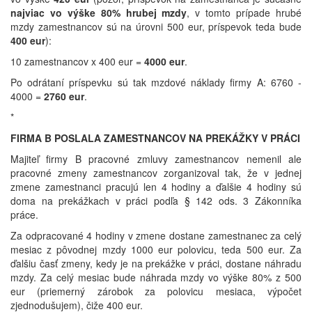
najviac vo výške 80% hrubej mzdy
, v tomto prípade hrubé
mzdy zamestnancov sú na úrovni 500 eur, príspevok teda bude
400 eur
):
10 zamestnancov x 400 eur =
4000 eur
.
Po odrátaní príspevku sú tak mzdové náklady firmy A: 6760 -
4000 =
2760 eur
.
*
FIRMA B POSLALA ZAMESTNANCOV NA PREKÁŽKY V PRÁCI
Majiteľ firmy B pracovné zmluvy zamestnancov nemenil ale
pracovné zmeny zamestnancov zorganizoval tak, že v jednej
zmene zamestnanci pracujú len 4 hodiny a ďalšie 4 hodiny sú
doma na prekážkach v práci podľa § 142 ods. 3 Zákonníka
práce.
Za odpracované 4 hodiny v zmene dostane zamestnanec za celý
mesiac z pôvodnej mzdy 1000 eur polovicu, teda 500 eur. Za
ďalšiu časť zmeny, kedy je na prekážke v práci, dostane náhradu
mzdy. Za celý mesiac bude náhrada mzdy vo výške 80% z 500
eur (priemerný zárobok za polovicu mesiaca, výpočet
zjednodušujem), čiže 400 eur.