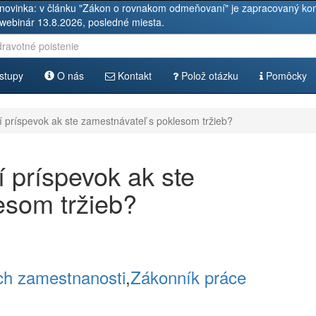
novinka: v článku "Zákon o rovnakom odmeňovaní" je zapracovaný kom
 webinár 13.8.2026, posledné miesta.
stupy
O nás
Kontakt
Polož otázku
Pomôcky
í príspevok ak ste zamestnávateľ s poklesom tržieb?
í príspevok ak ste
esom tržieb?
ch zamestnanosti
,
Zákonník práce