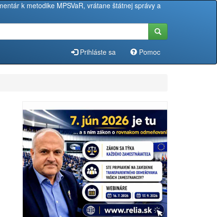
entár k metodike MPSVaR, vrátane štátnej správy a
Prihláste sa
Pomoc