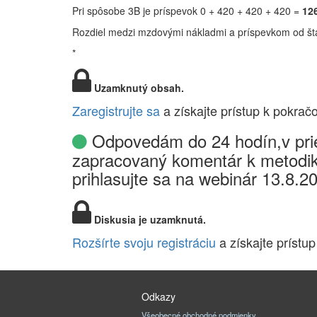
Pri spôsobe 3B je príspevok 0 + 420 + 420 + 420 =
126
Rozdiel medzi mzdovými nákladmi a príspevkom od štá
*
Uzamknutý obsah.
Zaregistrujte sa
a získajte prístup k pokrač
Odpovedám do 24 hodín,v prie
zapracovaný komentár k metodik
prihlasujte sa na webinár 13.8.2
Diskusia je uzamknutá.
Rozšírte svoju registráciu
a získajte prístup
Odkazy
Všeobecné obchodné podmienky