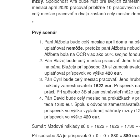
mzdy
. Spoločnosť Alfa bude mať pre svojich zamestn
mesiaci apríl 2020 pracovať približne 10 pracovných 
celý mesiac pracovať a dvaja zostanú celý mesiac do
*
Prvý scenár
Pani Alžbeta bude celý mesiac apríl doma na 
uplatňovať
nemôže
, pretože pani Alžbeta nebud
Alžbeta bola na OČR viac ako 50% svojho fond
Pán Blažej bude celý mesiac pracovať. Jeho hr
na pána Blažeja pri spôsobe 3A si zamestnávate
uplatňovať príspevok vo výške
420 eur
.
Pán Cyril bude celý mesiac pracovať. Jeho hru
náklady zamestnávateľa
1622 eur
. Príspevok n
práci. Pri spôsobe 3B si zamestnávateľ môže up
Pán David bude celý mesiac na prekážkach v pr
teda 1280 eur. Spolu s odvodmi zamestnávateľ
príspevok vo výške vyplatenej náhrady mzdy (12
príspevok vo výške
420 eur
.
Sumár: Mzdové náklady sú 0 + 1622 + 1622 + 1730 =
Pri spôsobe 3A je príspevok 0 + 0 + 0 + 880 =
880 eur