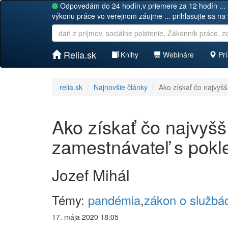
Odpovedám do 24 hodín,v priemere za 12 hodín ... 
výkonu práce vo verejnom záujme ... prihlasujte sa na
Relia.sk
Knihy
Webináre
Prí
relia.sk
Najnovšie články
Ako získať čo najvyšš
Ako získať čo najvyšš
zamestnávateľ s pokl
Jozef Mihál
Témy:
pandémia
,
zákon o službá
17. mája 2020 18:05