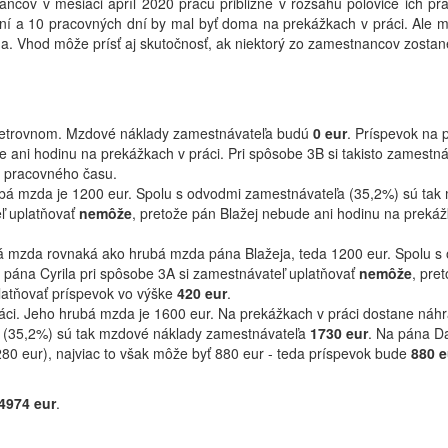
ancov v mesiaci apríl 2020 prácu približne v rozsahu polovice ich p
dní a 10 pracovných dní by mal byť doma na prekážkach v práci. Ale 
ma. Vhod môže prísť aj skutočnosť, ak niektorý zo zamestnancov zost
ošetrovnom. Mzdové náklady zamestnávateľa budú
0 eur
. Príspevok na 
e ani hodinu na prekážkach v práci. Pri spôsobe 3B si takisto zamestn
u pracovného času.
ubá mzda je 1200 eur. Spolu s odvodmi zamestnávateľa (35,2%) sú ta
ľ uplatňovať
nemôže
, pretože pán Blažej nebude ani hodinu na prekáž
bá mzda rovnaká ako hrubá mzda pána Blažeja, teda 1200 eur. Spolu 
a pána Cyrila pri spôsobe 3A si zamestnávateľ uplatňovať
nemôže
, pre
latňovať príspevok vo výške
420 eur
.
áci. Jeho hrubá mzda je 1600 eur. Na prekážkach v práci dostane náh
a (35,2%) sú tak mzdové náklady zamestnávateľa
1730 eur
. Na pána Da
80 eur), najviac to však môže byť 880 eur - teda príspevok bude
880 e
4974 eur
.
.