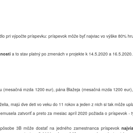
idlo pri výpočte príspevku: príspevok môže byť najviac vo výške 80% 
anosti
a to stav platný po zmenách v projekte k 14.5.2020 a 16.5.2020.
betu (mesačná mzda 1200 eur), pána Blažeja (mesačná mzda 1200 eur)
lia, majú dve deti vo veku do 11 rokov a jeden z nich si tak môže upl
usela zatvoriť a preto za mesiac apríl 2020 požiada o príspevok - týk
spôsobe 3B môže dostať na jedného zamestnanca príspevok
najvi