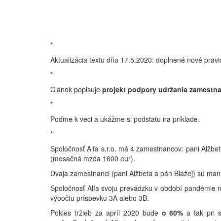
*
Aktualizácia textu dňa 17.5.2020: doplnené nové prav
*
Článok popisuje
projekt podpory udržania zamestn
*
Poďme k veci a ukážme si podstatu na príklade.
*
Spoločnosť Alfa s.r.o. má 4 zamestnancov: pani Alž
(mesačná mzda 1600 eur).
Dvaja zamestnanci (pani Alžbeta a pán Blažej) sú manže
Spoločnosť Alfa svoju prevádzku v období pandémie nem
výpočtu príspevku 3A alebo 3B.
Pokles tržieb za apríl 2020 bude
o 60%
a tak pri 