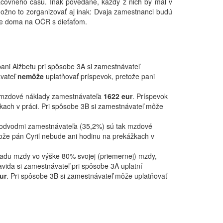
racovného času. Inak povedané, každý z nich by mal v
možno to zorganizovať aj inak: Dvaja zamestnanci budú
ane doma na OČR s dieťaťom.
pani Alžbetu pri spôsobe 3A si zamestnávateľ
ávateľ
nemôže
uplatňovať príspevok, pretože pani
k mzdové náklady zamestnávateľa
1622 eur
. Príspevok
kach v práci. Pri spôsobe 3B si zamestnávateľ môže
s odvodmi zamestnávateľa (35,2%) sú tak mzdové
tože pán Cyril nebude ani hodinu na prekážkach v
radu mzdy vo výške 80% svojej (priemernej) mzdy,
vida si zamestnávateľ pri spôsobe 3A uplatní
ur
. Pri spôsobe 3B si zamestnávateľ môže uplatňovať