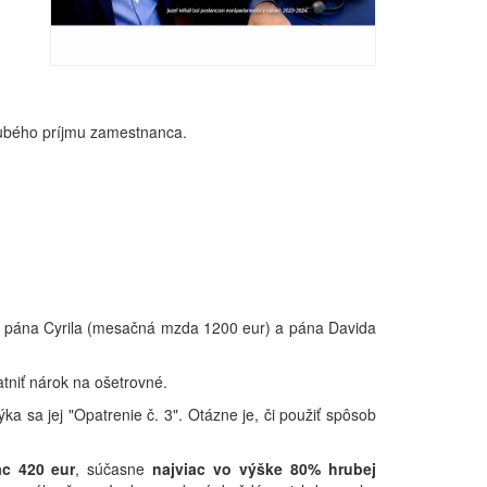
hrubého príjmu zamestnanca.
, pána Cyrila (mesačná mzda 1200 eur) a pána Davida
atniť nárok na ošetrovné.
a sa jej "Opatrenie č. 3". Otázne je, či použiť spôsob
ac 420 eur
, súčasne
najviac vo výške 80% hrubej