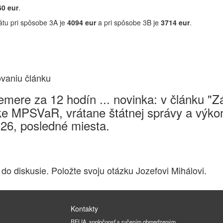
0 eur
.
tu pri spôsobe 3A je
4094 eur
a pri spôsobe 3B je
3714 eur
.
ovaniu článku
mere za 12 hodín ... novinka: v článku "
e MPSVaR, vrátane štátnej správy a výkon
026, posledné miesta.
 do diskusie. Položte svoju otázku Jozefovi Mihálovi.
Kontakty
RELIA, spoločnosť s ručením obmedzeným