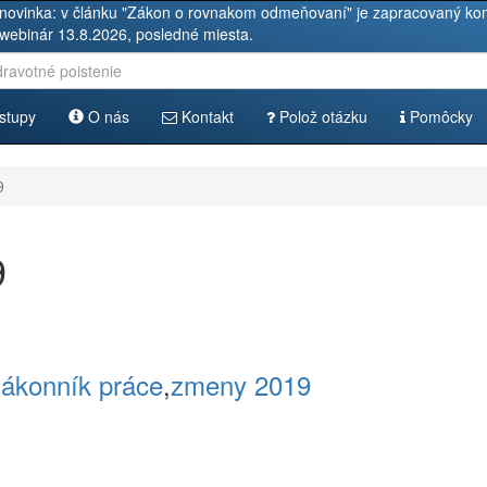
novinka: v článku "Zákon o rovnakom odmeňovaní" je zapracovaný kom
 webinár 13.8.2026, posledné miesta.
stupy
O nás
Kontakt
Polož otázku
Pomôcky
9
9
ákonník práce
,
zmeny 2019