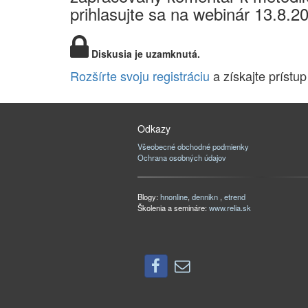
prihlasujte sa na webinár 13.8.2
Diskusia je uzamknutá.
Rozšírte svoju registráciu
a získajte prístup
Odkazy
Všeobecné obchodné podmienky
Ochrana osobných údajov
Blogy:
hnonline
,
dennikn
,
etrend
Školenia a semináre:
www.relia.sk