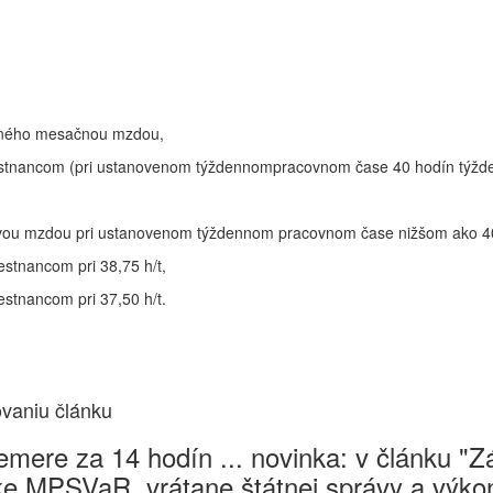
aného mesačnou mzdou,
stnancom (pri ustanovenom týždennompracovnom čase 40 hodín týžde
u mzdou pri ustanovenom týždennom pracovnom čase nižšom ako 40 
stnancom pri 38,75 h/t,
stnancom pri 37,50 h/t.
ovaniu článku
mere za 14 hodín ... novinka: v článku "
e MPSVaR, vrátane štátnej správy a výkon