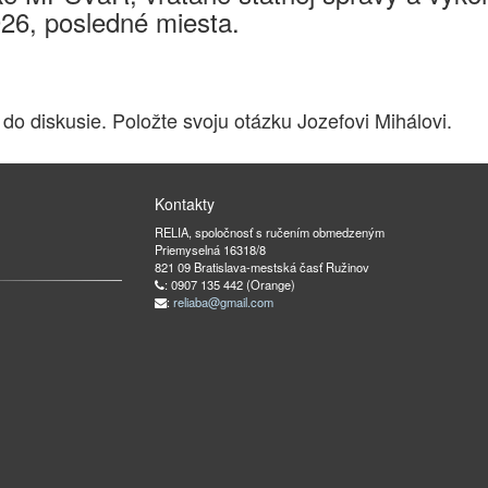
026, posledné miesta.
 do diskusie. Položte svoju otázku Jozefovi Mihálovi.
Kontakty
RELIA, spoločnosť s ručením obmedzeným
Priemyselná 16318/8
821 09 Bratislava-mestská časť Ružinov
: 0907 135 442 (Orange)
:
reliaba@gmail.com