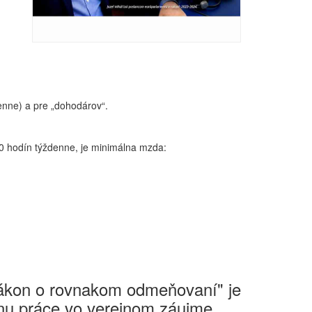
nne) a pre „dohodárov“.
hodín týždenne, je minimálna mzda:
Zákon o rovnakom odmeňovaní" je
u práce vo verejnom záujme ...