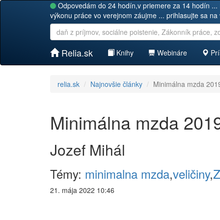
Odpovedám do 24 hodín,v priemere za 14 hodín ... 
výkonu práce vo verejnom záujme ... prihlasujte sa na
Relia.sk
Knihy
Webináre
Prí
relia.sk
Najnovšie články
Minimálna mzda 201
Minimálna mzda 201
Jozef Mihál
Témy:
minimalna mzda
,
veličiny
,
Z
21. mája 2022 10:46