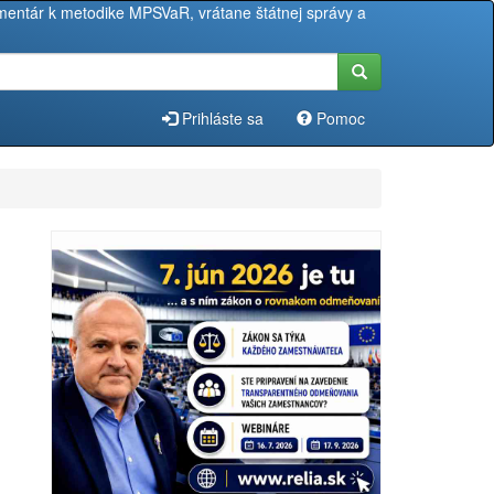
entár k metodike MPSVaR, vrátane štátnej správy a
Prihláste sa
Pomoc