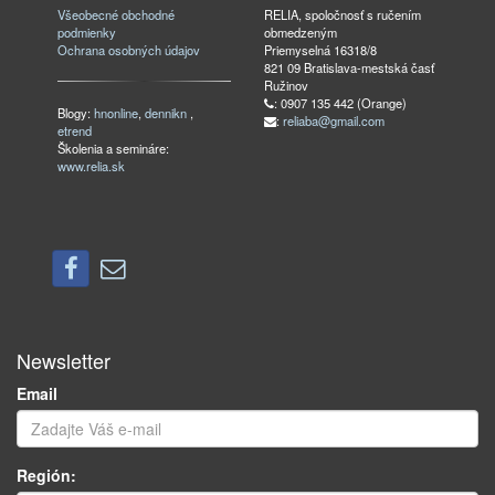
Všeobecné obchodné
RELIA, spoločnosť s ručením
podmienky
obmedzeným
Ochrana osobných údajov
Priemyselná 16318/8
821 09 Bratislava-mestská časť
Ružinov
: 0907 135 442 (Orange)
Blogy:
hnonline
,
dennikn
,
:
reliaba@gmail.com
etrend
Školenia a semináre:
www.relia.sk
Newsletter
Email
Región: