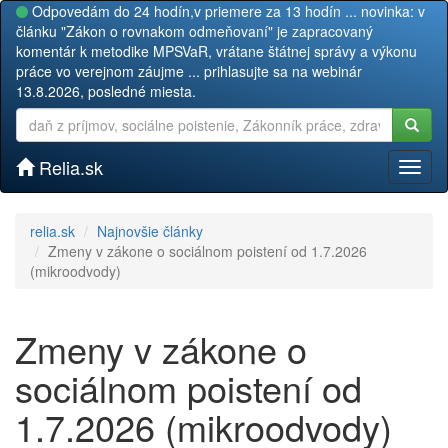
Odpovedám do 24 hodín,v priemere za 13 hodín ... novinka: v
článku "Zákon o rovnakom odmeňovaní" je zapracovaný
komentár k metodike MPSVaR, vrátane štátnej správy a výkonu
práce vo verejnom záujme ... prihlasujte sa na webinár
13.8.2026, posledné miesta.
Relia.sk
Toggl
naviga
relia.sk
Najnovšie články
Zmeny v zákone o sociálnom poistení od 1.7.2026
(mikroodvody)
Zmeny v zákone o
sociálnom poistení od
1.7.2026 (mikroodvody)