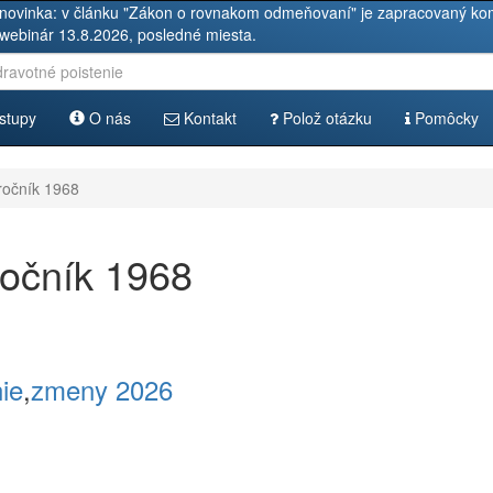
novinka: v článku "Zákon o rovnakom odmeňovaní" je zapracovaný kom
 webinár 13.8.2026, posledné miesta.
stupy
O nás
Kontakt
Polož otázku
Pomôcky
ročník 1968
ročník 1968
nie
,
zmeny 2026