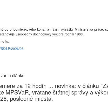
ený do pripomienkového konania návrh vyhlášky Ministerstva práce, soc
stanovuje všeobecný dôchodkový vek pre ročník 1968.
ho tu:
sy/SK/LP/2026/23
ovaniu článku
mere za 12 hodín ... novinka: v článku "
e MPSVaR, vrátane štátnej správy a výkon
026, posledné miesta.