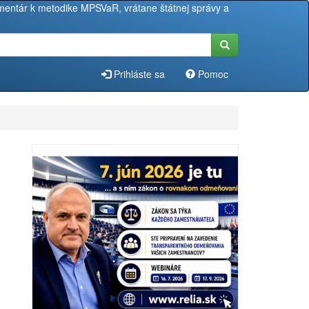
entár k metodike MPSVaR, vrátane štátnej správy a
Prihláste sa
Pomoc