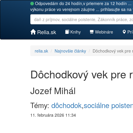
Odpovedám do 24 hodín,v priemere za 12 hodín ... 
výkonu práce vo verejnom záujme ... prihlasujte sa na
Relia.sk
Knihy
Webináre
Prí
relia.sk
Najnovšie články
Dôchodkový vek pre 
Dôchodkový vek pre 
Jozef Mihál
Témy:
dôchodok
,
sociálne poiste
11. februára 2026 11:34