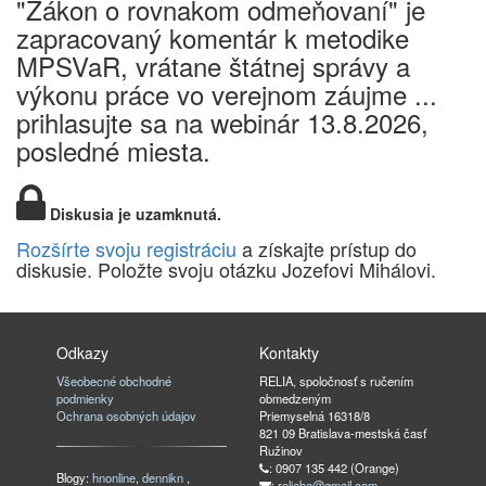
"Zákon o rovnakom odmeňovaní" je
zapracovaný komentár k metodike
MPSVaR, vrátane štátnej správy a
výkonu práce vo verejnom záujme ...
prihlasujte sa na webinár 13.8.2026,
posledné miesta.
Diskusia je uzamknutá.
Rozšírte svoju registráciu
a získajte prístup do
diskusie. Položte svoju otázku Jozefovi Mihálovi.
Odkazy
Kontakty
Všeobecné obchodné
RELIA, spoločnosť s ručením
podmienky
obmedzeným
Ochrana osobných údajov
Priemyselná 16318/8
821 09 Bratislava-mestská časť
Ružinov
: 0907 135 442 (Orange)
Blogy:
hnonline
,
dennikn
,
:
reliaba@gmail.com