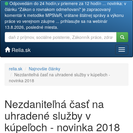
Odpovedám do 24 hodín,v priemere za 12 hodín ... novinka: v
článku "Zákon o rovnakom odmeňovaní" je zapracovaný
komentár k metodike MPSVaR, vrátane štátnej správy a výkonu
práce vo verejnom záujme ... prihlasujte sa na webinár
13.8.2026, posledné miesta.
Relia.sk
Toggl
naviga
relia.sk
Najnovšie články
Nezdaniteľná časť na uhradené služby v kúpeľoch -
novinka 2018
Nezdaniteľná časť na
uhradené služby v
kúpeľoch - novinka 2018