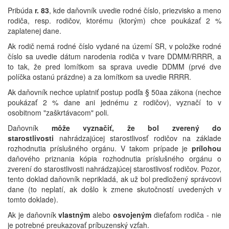
Pribúda
r. 83
, kde daňovník uvedie rodné číslo, priezvisko a meno
rodiča, resp. rodičov, ktorému (ktorým) chce poukázať 2 %
zaplatenej dane.
Ak rodič nemá rodné číslo vydané na území SR, v položke rodné
číslo sa uvedie dátum narodenia rodiča v tvare DDMM/RRRR, a
to tak, že pred lomítkom sa sprava uvedie DDMM (prvé dve
políčka ostanú prázdne) a za lomítkom sa uvedie RRRR.
Ak daňovník nechce uplatniť postup podľa § 50aa zákona (nechce
poukázať 2 % dane ani jednému z rodičov), vyznačí to v
osobitnom "zaškrtávacom" poli.
Daňovník
môže vyznačiť, že bol zverený do
starostlivosti
nahrádzajúcej starostlivosť rodičov na základe
rozhodnutia príslušného orgánu. V takom prípade je
prílohou
daňového priznania kópia rozhodnutia príslušného orgánu o
zverení do starostlivosti nahrádzajúcej starostlivosť rodičov. Pozor,
tento doklad daňovník neprikladá, ak už bol predložený správcovi
dane (to neplatí, ak došlo k zmene skutočností uvedených v
tomto doklade).
Ak je daňovník
vlastným
alebo
osvojeným
dieťaťom
rodiča - nie
je potrebné preukazovať príbuzenský vzťah.