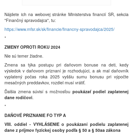
Nájdete ich na webovej stránke Ministerstva financií SR, sekcia
"Finančný spravodajca", tu:
https://www.mfsr.sk/sk/financie/financny-spravodajca/2025/
*
ZMENY OPROTI ROKU 2024
Nie sú temer žiadne.
Zmena sa týka postupu pri daňovom bonuse na deti, kedy
výsledok v daňovom priznaní je rozhodujúci, a ak mal daňovník
vyplatený počas roka 2025 vyššiu sumu bonusu pri výpočte
mesačných preddavkov, rozdiel musí vrátiť.
Ďalšia zmena súvisí s možnosťou
poukázať podiel zaplatenej
dane rodičovi
.
*
DAŇOVÉ PRIZNANIE FO TYP A
VIII. oddiel -
VYHLÁSENIE
o poukázaní podielu zaplatenej
dane z príjmov fyzickej osoby podľa § 50 a § 50aa zákona