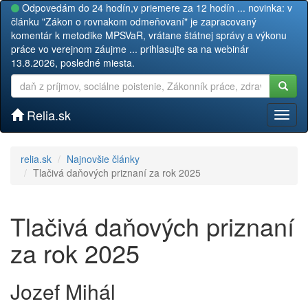
Odpovedám do 24 hodín,v priemere za 12 hodín ... novinka: v
článku "Zákon o rovnakom odmeňovaní" je zapracovaný
komentár k metodike MPSVaR, vrátane štátnej správy a výkonu
práce vo verejnom záujme ... prihlasujte sa na webinár
13.8.2026, posledné miesta.
Relia.sk
Toggl
naviga
relia.sk
Najnovšie články
Tlačivá daňových priznaní za rok 2025
Tlačivá daňových priznaní
za rok 2025
Jozef Mihál