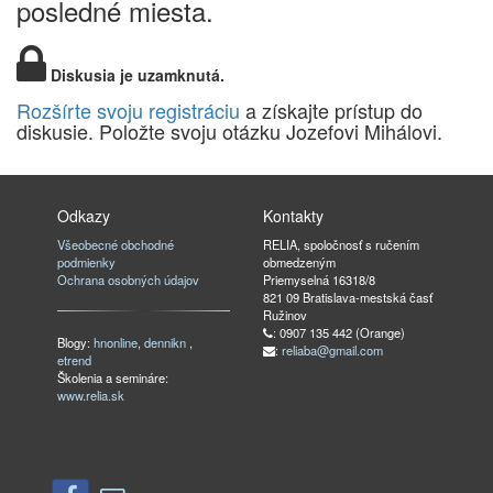
posledné miesta.
Diskusia je uzamknutá.
Rozšírte svoju registráciu
a získajte prístup do
diskusie. Položte svoju otázku Jozefovi Mihálovi.
Odkazy
Kontakty
Všeobecné obchodné
RELIA, spoločnosť s ručením
podmienky
obmedzeným
Ochrana osobných údajov
Priemyselná 16318/8
821 09 Bratislava-mestská časť
Ružinov
: 0907 135 442 (Orange)
Blogy:
hnonline
,
dennikn
,
:
reliaba@gmail.com
etrend
Školenia a semináre:
www.relia.sk