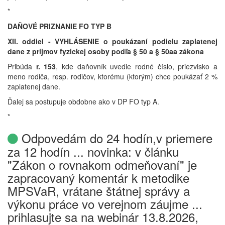
*
DAŇOVÉ PRIZNANIE FO TYP B
XII. oddiel -
VYHLÁSENIE
o poukázaní podielu zaplatenej
dane z príjmov fyzickej osoby podľa § 50 a § 50aa zákona
Pribúda
r. 153
, kde daňovník uvedie rodné číslo, priezvisko a
meno rodiča, resp. rodičov, ktorému (ktorým) chce poukázať 2 %
zaplatenej dane.
Ďalej sa postupuje obdobne ako v DP FO typ A.
*
Odpovedám do 24 hodín,v priemere
za 12 hodín ... novinka: v článku
"Zákon o rovnakom odmeňovaní" je
zapracovaný komentár k metodike
MPSVaR, vrátane štátnej správy a
výkonu práce vo verejnom záujme ...
prihlasujte sa na webinár 13.8.2026,