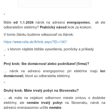
*
Máte
od 1.1.2026
nárok na adresnú
energopomoc
, ak ste
odberateľom elektriny?
Praktický návod
krok za krokom.
V tomto článku budeme odkazovať na článok:
https://www.relia.sk/Article.aspx?ID=1367
... v ktorom nájdete bližšie vysvetlenia, pomôcky a príklady.
*
Prvý krok: Ste domácnosť alebo podnikateľ (firma)?
... nárok na adresnú energopomoc pri elektrine majú
len
domácnosti
, ktoré sú odberatelia elektriny.
*
Druhý krok: Máte trvalý pobyt na Slovensku?
... ak máte na nejakom odbernom mieste zmluvu o dodávke
elektriny, ale
nemáte trvalý pobyt
na Slovensku, nárok na
adresnú energopomoc určite
nemáte
.