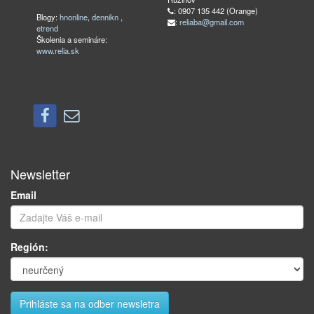
: 0907 135 442 (Orange)
Blogy:
hnonline
,
dennikn
,
:
reliaba@gmail.com
etrend
Školenia a semináre:
www.relia.sk
Newsletter
Email
Región: