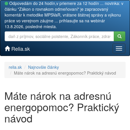
Odpovedám do 24 hodín,v priemere za 12 hodín ... novinka: v
článku "Zákon o rovnakom odmeňovaní" je zapracovaný
komentár k metodike MPSVaR, vrátane štátnej správy a výkonu
práce vo verejnom záujme ... prihlasujte sa na webinár
13.8.2026, posledné miesta.
Relia.sk
Toggl
naviga
relia.sk
Najnovšie články
Máte nárok na adresnú energopomoc? Praktický návod
Máte nárok na adresnú
energopomoc? Praktický
návod