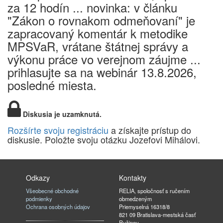
za 12 hodín ... novinka: v článku
"Zákon o rovnakom odmeňovaní" je
zapracovaný komentár k metodike
MPSVaR, vrátane štátnej správy a
výkonu práce vo verejnom záujme ...
prihlasujte sa na webinár 13.8.2026,
posledné miesta.
Diskusia je uzamknutá.
Rozšírte svoju registráciu
a získajte prístup do
diskusie. Položte svoju otázku Jozefovi Mihálovi.
Odkazy
Kontakty
Všeobecné obchodné
RELIA, spoločnosť s ručením
podmienky
obmedzeným
Ochrana osobných údajov
Priemyselná 16318/8
821 09 Bratislava-mestská časť
Ružinov