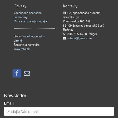
Odkazy
Kontakty
Všeobecné obchodné
RELIA, spoločnosť s ručením
podmienky
obmedzeným
Ochrana osobných údajov
Priemyselná 16318/8
821 09 Bratislava-mestská časť
Ružinov
: 0907 135 442 (Orange)
Blogy:
hnonline
,
dennikn
,
:
reliaba@gmail.com
etrend
Školenia a semináre:
www.relia.sk
Newsletter
Email