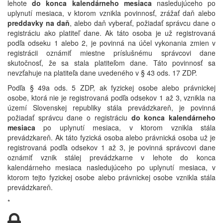
lehote
do konca kalendárneho mesiaca
nasledujúceho po
uplynutí mesiaca, v ktorom vznikla povinnosť, zrážať daň alebo
preddavky na daň
, alebo daň vyberať, požiadať správcu dane o
registráciu ako platiteľ dane. Ak táto osoba je už registrovaná
podľa odseku 1 alebo 2, je povinná na účel vykonania zmien v
registrácii oznámiť miestne príslušnému správcovi dane
skutočnosť, že sa stala platiteľom dane. Táto povinnosť sa
nevzťahuje na platiteľa dane uvedeného v § 43 ods. 17 ZDP.
Podľa § 49a ods. 5 ZDP, ak fyzickej osobe alebo právnickej
osobe, ktorá nie je registrovaná podľa odsekov 1 až 3, vznikla na
území Slovenskej republiky stála prevádzkareň, je povinná
požiadať správcu dane o registráciu
do konca kalendárneho
mesiaca
po uplynutí mesiaca, v ktorom vznikla stála
prevádzkareň. Ak táto fyzická osoba alebo právnická osoba už je
registrovaná podľa odsekov 1 až 3, je povinná správcovi dane
oznámiť vznik stálej prevádzkarne v lehote do konca
kalendárneho mesiaca nasledujúceho po uplynutí mesiaca, v
ktorom tejto fyzickej osobe alebo právnickej osobe vznikla stála
prevádzkareň.
*