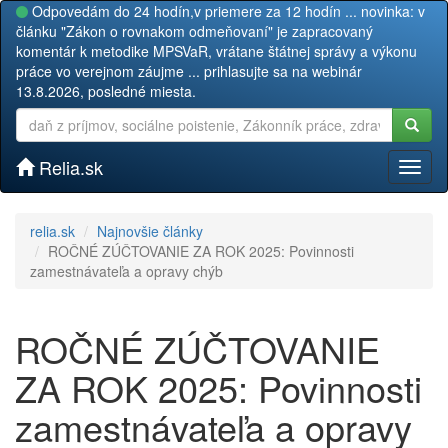
Odpovedám do 24 hodín,v priemere za 12 hodín ... novinka: v
článku "Zákon o rovnakom odmeňovaní" je zapracovaný
komentár k metodike MPSVaR, vrátane štátnej správy a výkonu
práce vo verejnom záujme ... prihlasujte sa na webinár
13.8.2026, posledné miesta.
Relia.sk
Toggl
naviga
relia.sk
Najnovšie články
ROČNÉ ZÚČTOVANIE ZA ROK 2025: Povinnosti
zamestnávateľa a opravy chýb
ROČNÉ ZÚČTOVANIE
ZA ROK 2025: Povinnosti
zamestnávateľa a opravy