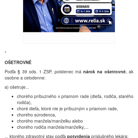
*
OŠETROVNÉ
Podľa § 39 ods. 1 ZSP, poistenec má
nárok na ošetrovné
, ak
osobne a celodenne:
a) ošetruje...
chorého príbuzného v priamom rade (dieťa, rodiča, starého
rodiča),
choré dieťa, ktoré nie je príbuzným v priamom rade,
chorého súrodenca,
chorého manžela/manželku alebo
chorého rodiča manžela/manželky,...
... ktorého zdravotný stav podľa
potvrdenia
príslušného lekára: