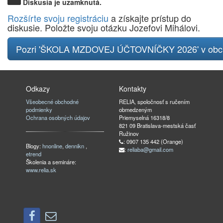
Diskusia je uzamknutá.
Rozšírte svoju registráciu
a získajte prístup do
diskusie. Položte svoju otázku Jozefovi Mihálovi.
Pozri 'ŠKOLA MZDOVEJ ÚČTOVNÍČKY 2026' v ob
Odkazy
Kontakty
Všeobecné obchodné
RELIA, spoločnosť s ručením
podmienky
obmedzeným
Ochrana osobných údajov
Priemyselná 16318/8
821 09 Bratislava-mestská časť
Ružinov
: 0907 135 442 (Orange)
Blogy:
hnonline
,
dennikn
,
:
reliaba@gmail.com
etrend
Školenia a semináre:
www.relia.sk