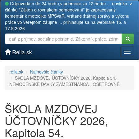
Odpovedám do 24 hodín,v priemere za 12 hodín ... novinka: v
článku "Zákon o rovnakom odmeňovaní" je zapracovaný
komentár k metodike MPSVaR, vrátane štátnej správy a výkonu
práce vo verejnom záujme ... prihlasujte sa na webináre 15. a
17.9.2026
Relia.sk
Toggl
naviga
relia.sk
Najnovšie články
ŠKOLA MZDOVEJ ÚČTOVNÍČKY 2026, Kapitola 54.
NEMOCENSKÉ DÁVKY ZAMESTNANCA - OŠETROVNÉ
ŠKOLA MZDOVEJ
ÚČTOVNÍČKY 2026,
Kapitola 54.