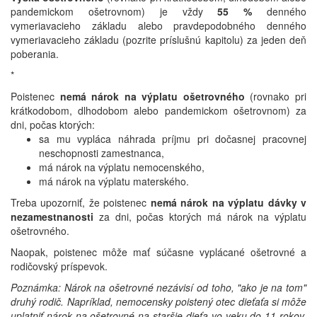
pandemickom ošetrovnom) je vždy
55 %
denného
vymeriavacieho základu alebo pravdepodobného denného
vymeriavacieho základu (pozrite príslušnú kapitolu) za jeden deň
poberania.
*
Poistenec
nemá nárok na výplatu ošetrovného
(rovnako pri
krátkodobom, dlhodobom alebo pandemickom ošetrovnom) za
dni, počas ktorých:
sa mu vypláca náhrada príjmu pri dočasnej pracovnej
neschopnosti zamestnanca,
má nárok na výplatu nemocenského,
má nárok na výplatu materského.
Treba upozorniť, že poistenec
nemá nárok na výplatu dávky v
nezamestnanosti
za dni, počas ktorých má nárok na výplatu
ošetrovného.
Naopak, poistenec môže mať súčasne vyplácané ošetrovné a
rodičovský príspevok.
Poznámka: Nárok na ošetrovné nezávisí od toho, "ako je na tom"
druhý rodič. Napríklad, nemocensky poistený otec dieťaťa si môže
uplatniť nárok na ošetrovné na staršie dieťa vo veku do 11 rokov,