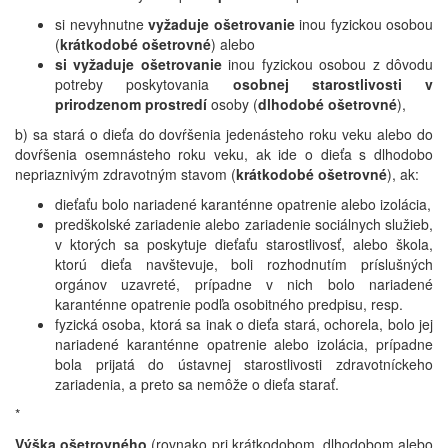
si nevyhnutne
vyžaduje ošetrovanie
inou fyzickou osobou
(
krátkodobé ošetrovné
) alebo
si vyžaduje ošetrovanie
inou fyzickou osobou z dôvodu
potreby poskytovania
osobnej starostlivosti v
prirodzenom prostredí
osoby (
dlhodobé ošetrovné
),
b) sa stará o dieťa do dovŕšenia jedenásteho roku veku alebo do
dovŕšenia osemnásteho roku veku, ak ide o dieťa s dlhodobo
nepriaznivým zdravotným stavom (
krátkodobé ošetrovné
), ak:
dieťaťu bolo nariadené karanténne opatrenie alebo izolácia,
predškolské zariadenie alebo zariadenie sociálnych služieb,
v ktorých sa poskytuje dieťaťu starostlivosť, alebo škola,
ktorú dieťa navštevuje, boli rozhodnutím príslušných
orgánov uzavreté, prípadne v nich bolo nariadené
karanténne opatrenie podľa osobitného predpisu, resp.
fyzická osoba, ktorá sa inak o dieťa stará, ochorela, bolo jej
nariadené karanténne opatrenie alebo izolácia, prípadne
bola prijatá do ústavnej starostlivosti zdravotníckeho
zariadenia, a preto sa nemôže o dieťa starať.
*
Výška ošetrovného
(rovnako pri krátkodobom, dlhodobom alebo