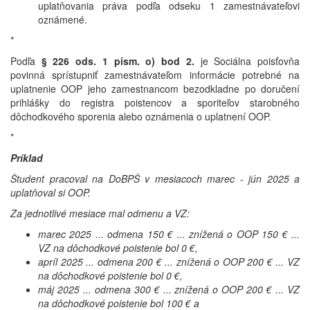
uplatňovania práva podľa odseku 1 zamestnávateľovi
oznámené.
*
Podľa
§ 226 ods. 1 písm. o) bod 2.
je Sociálna poisťovňa
povinná sprístupniť zamestnávateľom informácie potrebné na
uplatnenie OOP jeho zamestnancom bezodkladne po doručení
prihlášky do registra poistencov a sporiteľov starobného
dôchodkového sporenia alebo oznámenia o uplatnení OOP.
*
Príklad
Študent pracoval na DoBPŠ v mesiacoch marec - jún 2025 a
uplatňoval si OOP.
Za jednotlivé mesiace mal odmenu a VZ:
marec 2025 ... odmena 150 € ... znížená o OOP 150 € ...
VZ na dôchodkové poistenie bol 0 €,
apríl 2025 ... odmena 200 € ... znížená o OOP 200 € ... VZ
na dôchodkové poistenie bol 0 €,
máj 2025 ... odmena 300 € ... znížená o OOP 200 € ... VZ
na dôchodkové poistenie bol 100 € a