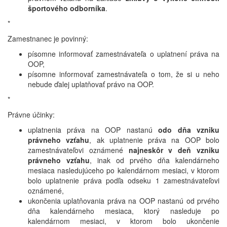
športového odborníka
.
*
Zamestnanec je povinný:
písomne informovať zamestnávateľa o uplatnení práva na
OOP,
písomne informovať zamestnávateľa o tom, že si u neho
nebude ďalej uplatňovať právo na OOP.
*
Právne účinky:
uplatnenia práva na OOP nastanú
odo dňa vzniku
právneho vzťahu
, ak uplatnenie práva na OOP bolo
zamestnávateľovi oznámené
najneskôr v deň vzniku
právneho vzťahu
, inak od prvého dňa kalendárneho
mesiaca nasledujúceho po kalendárnom mesiaci, v ktorom
bolo uplatnenie práva podľa odseku 1 zamestnávateľovi
oznámené,
ukončenia uplatňovania práva na OOP nastanú od prvého
dňa kalendárneho mesiaca, ktorý nasleduje po
kalendárnom mesiaci, v ktorom bolo ukončenie