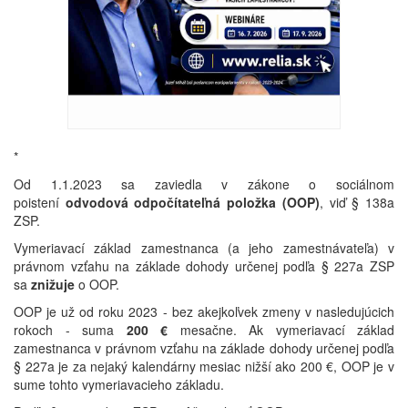
*
Od 1.1.2023 sa zaviedla v zákone o sociálnom
poistení
odvodová odpočítateľná položka (OOP)
, viď § 138a
ZSP.
Vymeriavací základ zamestnanca (a jeho zamestnávateľa) v
právnom vzťahu na základe dohody určenej podľa § 227a ZSP
sa
znižuje
o OOP.
OOP je už od roku 2023 - bez akejkoľvek zmeny v nasledujúcich
rokoch - suma
200 €
mesačne. Ak vymeriavací základ
zamestnanca v právnom vzťahu na základe dohody určenej podľa
§ 227a je za nejaký kalendárny mesiac nižší ako 200 €, OOP je v
sume tohto vymeriavacieho základu.