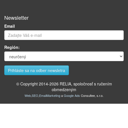
Newsletter
Email
Región:
© Copyright 2014-
2026
RELIA, spoločnosť s ručením
obmedzeným
Web
,
SEO
,
EmailMarketing
a
Google Ads
Consultee, s.r.o.