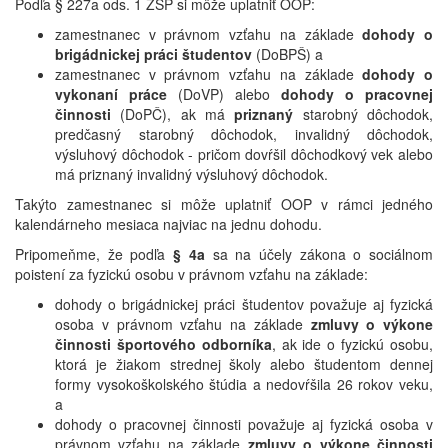
Podľa § 227a ods. 1 ZSP si môže uplatniť OOP:
zamestnanec v právnom vzťahu na základe
dohody o
brigádnickej práci
študentov
(DoBPŠ) a
zamestnanec v právnom vzťahu na základe
dohody o
vykonaní práce
(DoVP) alebo
dohody o pracovnej
činnosti
(DoPČ), ak má
priznaný
starobný dôchodok,
predčasný starobný dôchodok, invalidný dôchodok,
výsluhový dôchodok - pričom dovŕšil dôchodkový vek alebo
má priznaný invalidný výsluhový dôchodok.
Takýto zamestnanec si môže uplatniť OOP v rámci jedného
kalendárneho mesiaca najviac na jednu dohodu.
Pripomeňme, že podľa
§ 4a
sa na účely zákona o sociálnom
poistení za fyzickú osobu v právnom vzťahu na základe:
dohody o brigádnickej práci študentov považuje aj fyzická
osoba v právnom vzťahu na základe
zmluvy o výkone
činnosti športového odborníka
, ak ide o fyzickú osobu,
ktorá je žiakom strednej školy alebo študentom dennej
formy vysokoškolského štúdia a nedovŕšila 26 rokov veku,
a
dohody o pracovnej činnosti považuje aj fyzická osoba v
právnom vzťahu na základe
zmluvy o výkone činnosti