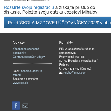
Rozšírte svoju registráciu
a získajte prístup do
diskusie. Položte svoju otázku Jozefovi Mihálovi.
Pozri 'ŠKOLA MZDOVEJ ÚČTOVNÍČKY 2026' v ob
Odkazy
Kontakty
Všeobecné obchodné
RELIA, spoločnosť s ručením
podmienky
obmedzeným
Ochrana osobných údajov
Priemyselná 16318/8
821 09 Bratislava-mestská časť
Ružinov
: 0907 135 442 (Orange)
Blogy:
hnonline
,
dennikn
,
:
reliaba@gmail.com
etrend
Školenia a semináre:
www.relia.sk