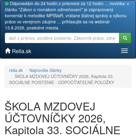
Odpovedám do 24 hodín,v priemere za 12 hodín ... novinka: v
článku "Zákon o rovnakom odmeňovaní" je zapracovaný
komentár k metodike MPSVaR, vrátane štátnej správy a výkonu
práce vo verejnom záujme ... prihlasujte sa na webinár
13.8.2026, posledné miesta.
Relia.sk
Toggl
naviga
relia.sk
Najnovšie články
ŠKOLA MZDOVEJ ÚČTOVNÍČKY 2026, Kapitola 33.
SOCIÁLNE POISTENIE - ODPOČÍTATEĽNÉ POLOŽKY
ŠKOLA MZDOVEJ
ÚČTOVNÍČKY 2026,
Kapitola 33. SOCIÁLNE