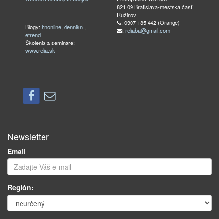
821 09 Bratislava-mestská časť
Ružinov
: 0907 135 442 (Orange)
Blogy:
hnonline
,
dennikn
,
:
reliaba@gmail.com
etrend
Školenia a semináre:
www.relia.sk
Newsletter
Email
Región: