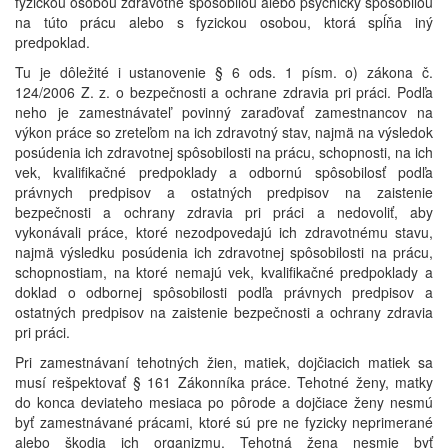
fyzickou osobou zdravotne spôsobilou alebo psychicky spôsobilou
na túto prácu alebo s fyzickou osobou, ktorá spĺňa iný
predpoklad.
Tu je dôležité i ustanovenie § 6 ods. 1 písm. o) zákona č.
124/2006 Z. z. o bezpečnosti a ochrane zdravia pri práci. Podľa
neho je zamestnávateľ povinný zaraďovať zamestnancov na
výkon práce so zreteľom na ich zdravotný stav, najmä na výsledok
posúdenia ich zdravotnej spôsobilosti na prácu, schopnosti, na ich
vek, kvalifikačné predpoklady a odbornú spôsobilosť podľa
právnych predpisov a ostatných predpisov na zaistenie
bezpečnosti a ochrany zdravia pri práci a nedovoliť, aby
vykonávali práce, ktoré nezodpovedajú ich zdravotnému stavu,
najmä výsledku posúdenia ich zdravotnej spôsobilosti na prácu,
schopnostiam, na ktoré nemajú vek, kvalifikačné predpoklady a
doklad o odbornej spôsobilosti podľa právnych predpisov a
ostatných predpisov na zaistenie bezpečnosti a ochrany zdravia
pri práci.
Pri zamestnávaní tehotných žien, matiek, dojčiacich matiek sa
musí rešpektovať § 161 Zákonníka práce. Tehotné ženy, matky
do konca deviateho mesiaca po pôrode a dojčiace ženy nesmú
byť zamestnávané prácami, ktoré sú pre ne fyzicky neprimerané
alebo škodia ich organizmu. Tehotná žena nesmie byť