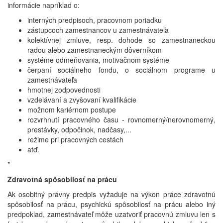
informácie napríklad o:
interných predpisoch, pracovnom poriadku
zástupcoch zamestnancov u zamestnávateľa
kolektívnej zmluve, resp. dohode so zamestnaneckou
radou alebo zamestnaneckým dôverníkom
systéme odmeňovania, motivačnom systéme
čerpaní sociálneho fondu, o sociálnom programe u
zamestnávateľa
hmotnej zodpovednosti
vzdelávaní a zvyšovaní kvalifikácie
možnom kariérnom postupe
rozvrhnutí pracovného času - rovnomerný/nerovnomerný,
prestávky, odpočinok, nadčasy,...
režime pri pracovných cestách
atď.
*
Zdravotná spôsobilosť na prácu
Ak osobitný právny predpis vyžaduje na výkon práce zdravotnú
spôsobilosť na prácu, psychickú spôsobilosť na prácu alebo iný
predpoklad, zamestnávateľ môže uzatvoriť pracovnú zmluvu len s