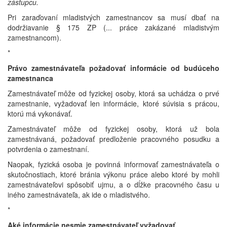
zástupcu.
Pri zaraďovaní mladistvých zamestnancov sa musí dbať na
dodržiavanie § 175 ZP (... práce zakázané mladistvým
zamestnancom).
*
Právo zamestnávateľa požadovať informácie od budúceho
zamestnanca
Zamestnávateľ môže od fyzickej osoby, ktorá sa uchádza o prvé
zamestnanie, vyžadovať len informácie, ktoré súvisia s prácou,
ktorú má vykonávať.
Zamestnávateľ môže od fyzickej osoby, ktorá už bola
zamestnávaná, požadovať predloženie pracovného posudku a
potvrdenia o zamestnaní.
Naopak, fyzická osoba je povinná informovať zamestnávateľa o
skutočnostiach, ktoré bránia výkonu práce alebo ktoré by mohli
zamestnávateľovi spôsobiť ujmu, a o dĺžke pracovného času u
iného zamestnávateľa, ak ide o mladistvého.
*
Aké informácie nesmie zamestnávateľ vyžadovať