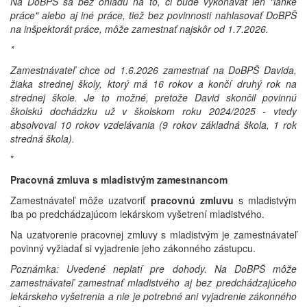
Na DoBPŠ sa bez ohľadu na to, či bude vykonávať len "ľahké
práce" alebo aj iné práce, tiež bez povinnosti nahlasovať DoBPŠ
na inšpektorát práce, môže zamestnať najskôr od 1.7.2026.
*
Zamestnávateľ chce od 1.6.2026 zamestnať na DoBPŠ Davida,
žiaka strednej školy, ktorý má 16 rokov a končí druhý rok na
strednej škole. Je to možné, pretože David skončil povinnú
školskú dochádzku už v školskom roku 2024/2025 - vtedy
absolvoval 10 rokov vzdelávania (9 rokov základná škola, 1 rok
stredná škola).
*
Pracovná zmluva s mladistvým zamestnancom
Zamestnávateľ môže uzatvoriť
pracovnú zmluvu
s mladistvým
iba po predchádzajúcom lekárskom vyšetrení mladistvého.
Na uzatvorenie pracovnej zmluvy s mladistvým je zamestnávateľ
povinný vyžiadať si vyjadrenie jeho zákonného zástupcu.
Poznámka: Uvedené neplatí pre dohody. Na DoBPŠ môže
zamestnávateľ zamestnať mladistvého aj bez predchádzajúceho
lekárskeho vyšetrenia a nie je potrebné ani vyjadrenie zákonného