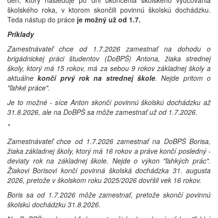
deň, ktorý nasleduje po dni ukončenia školského vyučovania
školského roka, v ktorom skončili povinnú školskú dochádzku.
Teda nástup do práce
je možný už od 1.7.
Príklady
Zamestnávateľ chce od 1.7.2026 zamestnať na dohodu o
brigádnickej práci študentov (DoBPŠ) Antona, žiaka strednej
školy, ktorý má 15 rokov, má za sebou 9 rokov základnej školy a
aktuálne
končí prvý rok na strednej škole
. Nejde pritom o
"ľahké práce".
Je to možné - síce Anton skončí povinnú školskú dochádzku až
31.8.2026, ale na DoBPŠ sa môže zamestnať už od 1.7.2026.
*
Zamestnávateľ chce od 1.7.2026 zamestnať na DoBPŠ Borisa,
žiaka základnej školy, ktorý má 16 rokov a práve končí posledný -
deviaty rok na základnej škole. Nejde o výkon "ľahkých prác".
Žiakovi Borisovi končí povinná školská dochádzka 31. augusta
2026, pretože v školskom roku 2025/2026 dovŕšil vek 16 rokov.
Boris sa od 1.7.2026 môže zamestnať, pretože skončí povinnú
školskú dochádzku 31.8.2026.