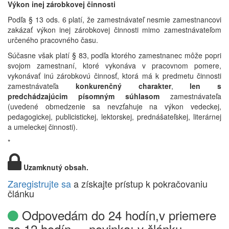
Výkon inej zárobkovej činnosti
Podľa § 13 ods. 6 platí, že zamestnávateľ
nesmie
zamestnancovi
zakázať
výkon
inej
zárobkovej
činnosti
mimo
zamestnávateľom
určeného
pracovného
času.
Súčasne však platí § 83, podľa ktorého zamestnanec môže popri
svojom zamestnaní, ktoré vykonáva v pracovnom pomere,
vykonávať inú zárobkovú činnosť, ktorá má k predmetu činnosti
zamestnávateľa
konkurenčný charakter
,
len s
predchádzajúcim písomným súhlasom
zamestnávateľa
(uvedené obmedzenie sa nevzťahuje na výkon vedeckej,
pedagogickej, publicistickej, lektorskej, prednášateľskej, literárnej
a umeleckej činnosti).
*
Uzamknutý obsah.
Zaregistrujte sa
a získajte prístup k pokračovaniu
článku
Odpovedám do 24 hodín,v priemere
za 12 hodín ... novinka: v článku