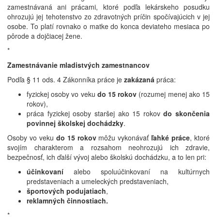
zamestnávaná ani prácami, ktoré podľa lekárskeho posudku
ohrozujú jej tehotenstvo zo zdravotných príčin spočívajúcich v jej
osobe. To platí rovnako o matke do konca deviateho mesiaca po
pôrode a dojčiacej žene.
*
Zamestnávanie mladistvých zamestnancov
Podľa § 11 ods. 4 Zákonníka práce je
zakázaná
práca:
fyzickej osoby vo veku
do 15 rokov
(rozumej menej ako 15
rokov),
práca fyzickej osoby staršej ako 15 rokov
do skončenia
povinnej školskej dochádzky
.
Osoby vo veku
do 15 rokov
môžu vykonávať
ľahké práce
, ktoré
svojím charakterom a rozsahom neohrozujú ich zdravie,
bezpečnosť, ich ďalší vývoj alebo školskú dochádzku, a to len pri:
účinkovaní
alebo spoluúčinkovaní na kultúrnych
predstaveniach a umeleckých predstaveniach,
športových podujatiach
,
reklamných činnostiach.
*