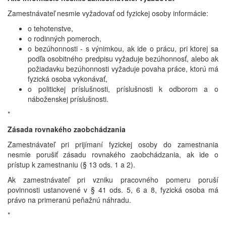
Zamestnávateľ nesmie vyžadovať od fyzickej osoby informácie:
o tehotenstve,
o rodinných pomeroch,
o bezúhonnosti - s výnimkou, ak ide o prácu, pri ktorej sa
podľa osobitného predpisu vyžaduje bezúhonnosť, alebo ak
požiadavku bezúhonnosti vyžaduje povaha práce, ktorú má
fyzická osoba vykonávať,
o politickej príslušnosti, príslušnosti k odborom a o
náboženskej príslušnosti.
*
Zásada rovnakého zaobchádzania
Zamestnávateľ pri prijímaní fyzickej osoby do zamestnania
nesmie porušiť zásadu rovnakého zaobchádzania, ak ide o
prístup k zamestnaniu (§ 13 ods. 1 a 2).
Ak zamestnávateľ pri vzniku pracovného pomeru poruší
povinnosti ustanovené v § 41 ods. 5, 6 a 8, fyzická osoba má
právo na primeranú peňažnú náhradu.
*