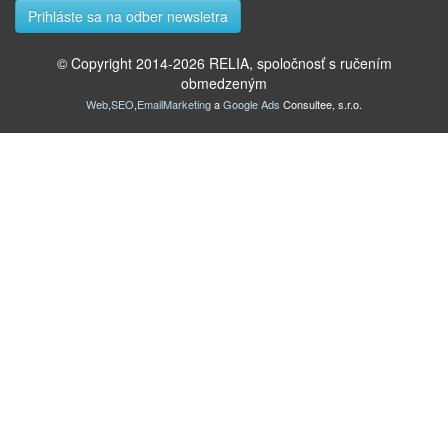
© Copyright 2014-
2026
RELIA, spoločnosť s ručením
obmedzeným
Web
,
SEO
,
EmailMarketing
a
Google Ads
Consultee, s.r.o.