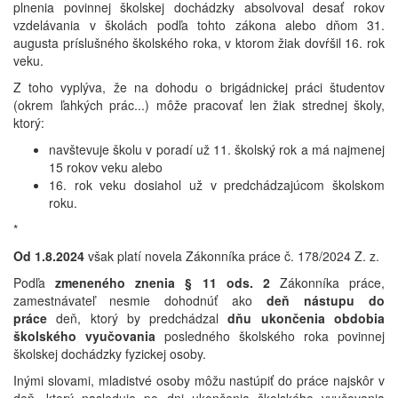
plnenia povinnej školskej dochádzky absolvoval desať rokov
vzdelávania v školách podľa tohto zákona alebo dňom 31.
augusta príslušného školského roka, v ktorom žiak dovŕšil 16. rok
veku.
Z toho vyplýva, že na dohodu o brigádnickej práci študentov
(okrem ľahkých prác...) môže pracovať len žiak strednej školy,
ktorý:
navštevuje školu v poradí už 11. školský rok a má najmenej
15 rokov veku alebo
16. rok veku dosiahol už v predchádzajúcom školskom
roku.
*
Od 1.8.2024
však platí novela Zákonníka práce č. 178/2024 Z. z.
Podľa
zmeneného znenia § 11 ods. 2
Zákonníka práce,
zamestnávateľ nesmie dohodnúť ako
deň nástupu do
práce
deň, ktorý by predchádzal
dňu ukončenia obdobia
školského vyučovania
posledného školského roka povinnej
školskej dochádzky fyzickej osoby.
Inými slovami, mladistvé osoby môžu nastúpiť do práce najskôr v