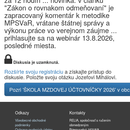
"Zákon o rovnakom odmeňovaní" je
zapracovaný komentár k metodike
MPSVaR, vrátane štátnej správy a
výkonu práce vo verejnom záujme ...
prihlasujte sa na webinár 13.8.2026,
posledné miesta.
Diskusia je uzamknutá.
Rozšírte svoju registráciu
a získajte prístup do
diskusie. Položte svoju otázku Jozefovi Mihálovi.
Pozri 'ŠKOLA MZDOVEJ ÚČTOVNÍČKY 2026' v ob
Odkazy
Kontakty
Všeobecné obchodné
RELIA, spoločnosť s ručením
podmienky
obmedzeným
Ochrana osobných údajov
Priemyselná 16318/8