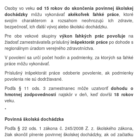
Osoby vo veku
od 15 rokov do skončenia povinnej školskej
dochádzky
môžu vykonávať
akékoľvek ľahké práce
, ktoré
svojím charakterom a rozsahom neohrozujú ich zdravie,
bezpečnosť, ich ďalší vývoj alebo školskú dochádzku.
Pre obe vekové skupiny
výkon ľahkých prác povoľuje
na
žiadosť zamestnávateľa príslušný
inšpektorát práce
po dohode s
regionálnym úradom verejného zdravotníctva.
V povolení sa určí počet hodín a podmienky, za ktorých sa ľahké
práce môžu vykonávať.
Príslušný inšpektorát práce odoberie povolenie, ak podmienky
povolenia nie sú dodržiavané.
Podľa § 11 ods. 3 zamestnanec môže uzatvoriť
dohodu o
hmotnej zodpovednosti
najskôr v deň, keď dovŕši
18 rokov
veku.
*
Povinná školská dochádzka
Podľa § 22 ods. 1 zákona č. 245/2008 Z. z. školského zákona,
žiak skončil plnenie povinnej školskej dochádzky, ak od začiatku