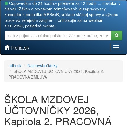
Odpovedám do 24 hodín,v priemere za 12 hodín ... novinka: v
článku "Zákon o rovnakom odmeňovaní" je zapracovaný
komentár k metodike MPSVaR, vrátane štátnej správy a výkonu
práce vo verejnom záujme ... prihlasujte sa na webinár
13.8.2026, posledné miesta.
Relia.sk
Toggl
naviga
relia.sk
Najnovšie články
ŠKOLA MZDOVEJ ÚČTOVNÍČKY 2026, Kapitola 2.
PRACOVNÁ ZMLUVA
ŠKOLA MZDOVEJ
ÚČTOVNÍČKY 2026,
Kapitola 2. PRACOVNÁ