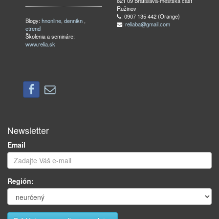
821 09 Bratislava-mestská časť
Ružinov
: 0907 135 442 (Orange)
Blogy:
hnonline
,
dennikn
,
:
reliaba@gmail.com
etrend
Školenia a semináre:
www.relia.sk
Newsletter
Email
Región: