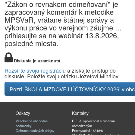
"Zákon o rovnakom odmeňovaní" je
zapracovaný komentár k metodike
MPSVaR, vrátane štátnej správy a
výkonu práce vo verejnom záujme ...
prihlasujte sa na webinár 13.8.2026,
posledné miesta.
Diskusia je uzamknutá.
Rozšírte svoju registráciu
a získajte prístup do
diskusie. Položte svoju otázku Jozefovi Mihálovi.
Pozri 'ŠKOLA MZDOVEJ ÚČTOVNÍČKY 2026' v ob
Odkazy
Kontakty
Všeobecné obchodné
RELIA, spoločnosť s ručením
podmienky
obmedzeným
Ochrana osobných údajov
Priemyselná 16318/8