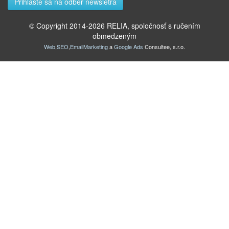
© Copyright 2014-
2026
RELIA, spoločnosť s ručením
obmedzeným
Web
,
SEO
,
EmailMarketing
a
Google Ads
Consultee, s.r.o.