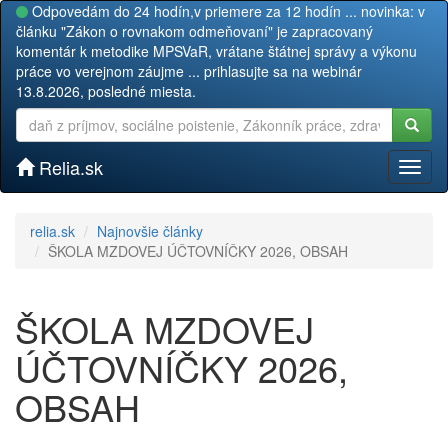
Odpovedám do 24 hodín,v priemere za 12 hodín ... novinka: v
článku "Zákon o rovnakom odmeňovaní" je zapracovaný
komentár k metodike MPSVaR, vrátane štátnej správy a výkonu
práce vo verejnom záujme ... prihlasujte sa na webinár
13.8.2026, posledné miesta.
Relia.sk
Toggl
naviga
relia.sk
Najnovšie články
ŠKOLA MZDOVEJ ÚČTOVNÍČKY 2026, OBSAH
ŠKOLA MZDOVEJ
ÚČTOVNÍČKY 2026,
OBSAH